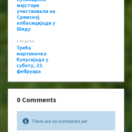
мајстори
учествовали на
Сремској
кобасицијади у
Шиду
Следећa
Трећа
мартиначка
Kупусијада у
суботу, 22.
фебруара
0 Comments
There are no comments yet