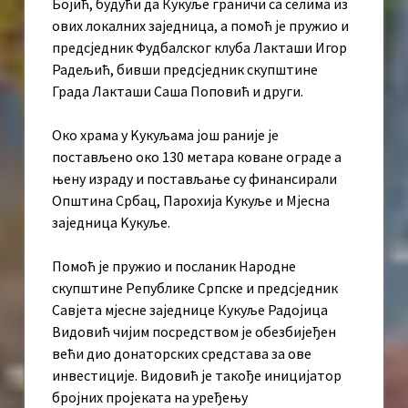
Бојић, будући да Кукуље граничи са селима из
ових локалних заједница, а помоћ је пружио и
предсједник Фудбалског клуба Лакташи Игор
Радељић, бивши предсједник скупштине
Града Лакташи Саша Поповић и други.
Око храма у Kукуљама још раније је
постављено око 130 метара коване ограде а
њену израду и постављање су финансирали
Општина Србац, Парохија Kукуље и Мјесна
заједница Kукуље.
Помоћ је пружио и посланик Народне
скупштине Републике Српске и предсједник
Савјета мјесне заједнице Кукуље Радојица
Видовић чијим посредством је обезбијеђен
већи дио донаторских средстава за ове
инвестиције. Видовић је такође иницијатор
бројних пројеката на уређењу