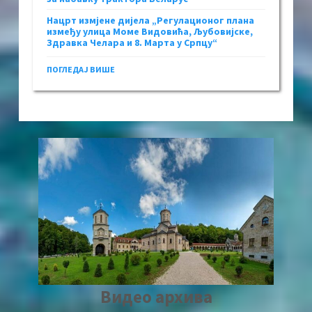
Нацрт измјене дијела „Регулационог плана
између улица Моме Видовића, Љубовијске,
Здравка Челара и 8. Марта у Српцу“
ПОГЛЕДАЈ ВИШЕ
Видео архива