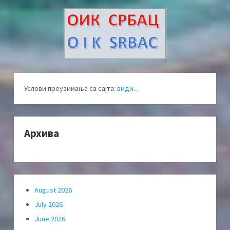
Услови преузимања са сајта:
види...
Архива
August 2026
July 2026
June 2026