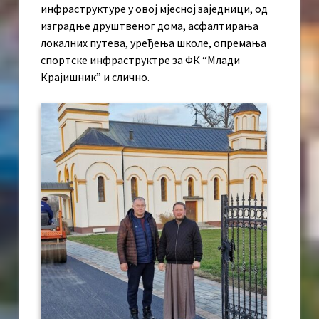
инфраструктуре у овој мјесној заједници, од
изградње друштвеног дома, асфалтирања
локалних путева, уређења школе, опремања
спортске инфраструктре за ФК “Млади
Крајишник” и слично.