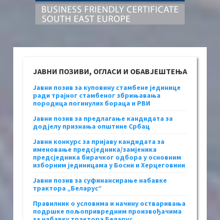
ЈАВНИ ПОЗИВИ, ОГЛАСИ И ОБАВЈЕШТЕЊА
Јавни позив за куповину стамбене јединице
ради трајног стамбеног збрињавања
породица погинулих бораца и РВИ
Јавни позив за предлагање кандидата за
додјелу признања општине Србац
Јавни конкурс за пријаву кандидата за
именовање предсједника/замјеника
предсједника бирачког одбора у основним
изборним јединицама у Босни и Херцеговини
Јавни позив за суфинансирање набавке
трактора „Беларус“
Правилник о условима и начину остваривања
подршке пољопривредним произвођачима
за набавку трактора Беларус