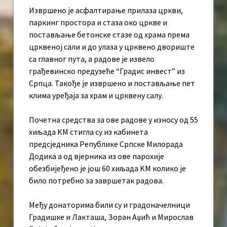
Извршено је асфалтирање прилаза цркви,
паркинг простора и стаза око цркве и
постављање бетонске стазе од храма према
црквеној сали и до улаза у црквено двориште
са главног пута, а радове је извело
грађевинско предузеће “Градис инвест” из
Српца. Такође је извршено и постављање пет
клима уређаја за храм и црквену салу.
Почетна средства за ове радове у износу од 55
хиљада KМ стигла су из кабинета
предсједника Републике Српске Милорада
Додика а од вјерника из ове парохије
обезбијеђено је још 60 хиљада KМ колико је
било потребно за завршетак радова.
Међу донаторима били су и градоначелници
Градишке и Лакташа, Зоран Аџић и Мирослав