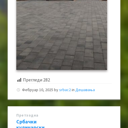
Прегледи
282
Фебруар 10, 2025
by
srbac2
in
Дешавања
Претходна
Србачки
кулинарски