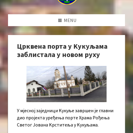
MENU
Црквена порта у Kукуљама
заблистала у новом руху
У мјесној заједници Kукуље завршен је главни
дио пројекта уређења порте Храма Рођења
Светог Јована Kрститеља у Kукуљама.