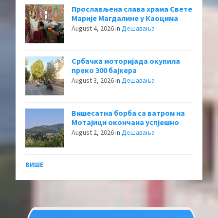
Прослављена слава храма Свете
Марије Магдалине у Каоцима
August 4, 2026
in
Дешавања
Србачка моторијада окупила
преко 300 бајкера
August 3, 2026
in
Дешавања
Вишесатна борба са ватром на
Мотајици окончана успјешно
August 2, 2026
in
Дешавања
ВИШЕ