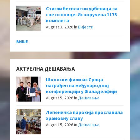
Стигли бесплатни уџбеници за
све основце: Испоручена 1173
комплета
August 3, 2026
in
Вијести
ВИШЕ
АКТУЕЛНА ДЕШАВАЊА
Школски филм из Српца
награђен на међународној
конференцији у Филаделфији
August 5, 2026
in
Дешавања
Лепеничка парохија прославила
храмовну славу
August 5, 2026
in
Дешавања