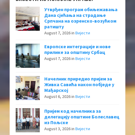
Утврђен програм обиљежавања
Дана сјећања на страдање
Српчана на озренско-возућком
ратишту
August 7, 2026
in
Вијести
Европске интеграције и нове
прилике за општину Србац
August 7, 2026
in
Вијести
Начелник приредио пријем за
Живка Савића након побједе у
Мађарској
August 6, 2026
in
Вијести
Пријем код начелника за
делегацију општине Болеславец
из Пољске
August 3, 2026
in
Вијести