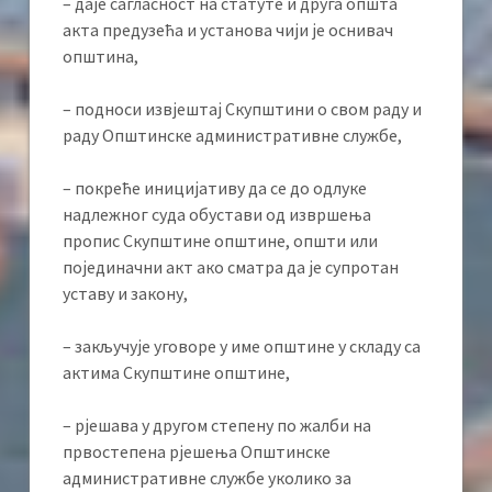
– даје сагласност на статуте и друга општа
акта предузећа и установа чији је оснивач
општина,
– подноси извјештај Скупштини о свом раду и
раду Општинске административне службе,
– покреће иницијативу да се до одлуке
надлежног суда обустави од извршења
пропис Скупштине општине, општи или
појединачни акт ако сматра да је супротан
уставу и закону,
– закључује уговоре у име општине у складу са
актима Скупштине општине,
– рјешава у другом степену по жалби на
првостепена рјешења Општинске
административне службе уколико за