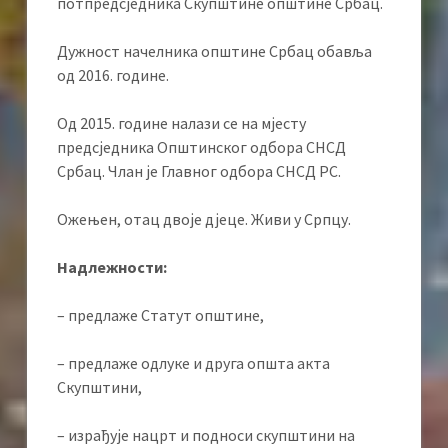
потпредсједника Скупштине општине Србац.
Дужност начелника општине Србац обавља
од 2016. године.
Од 2015. године налази се на мјесту
предсједника Општинског одбора СНСД
Србац. Члан је Главног одбора СНСД РС.
Ожењен, отац двоје дјеце. Живи у Српцу.
Надлежности:
– предлаже Статут општине,
– предлаже одлуке и друга општа акта
Скупштини,
– израђује нацрт и подноси скупштини на