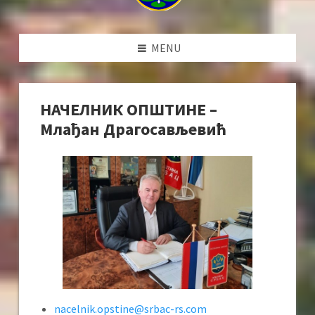
MENU
НАЧЕЛНИК ОПШТИНЕ –
Млађaн Драгосављевић
nacelnik.opstine@srbac-rs.com