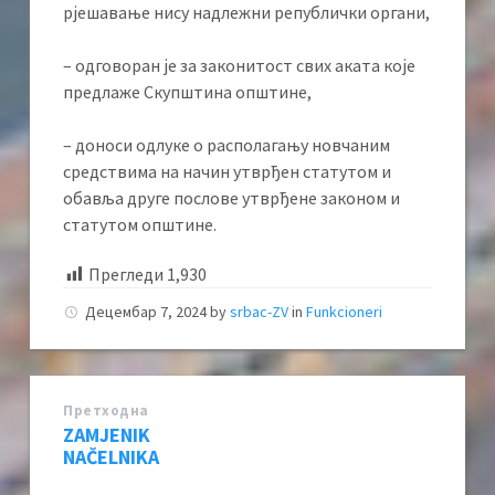
рјешавање нису надлежни републички органи,
– одговоран је за законитост свих аката које
предлаже Скупштина општине,
– доноси одлуке о располагању новчаним
средствима на начин утврђен статутом и
обавља друге послове утврђене законом и
статутом општине.
Прегледи
1,930
Децембар 7, 2024
by
srbac-ZV
in
Funkcioneri
Претходна
ZAMJENIK
NAČELNIKA