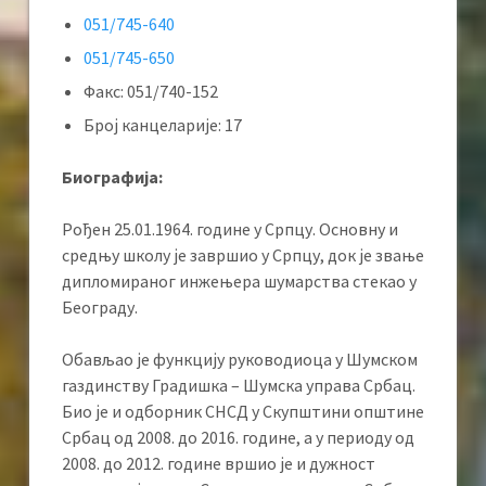
051/745-640
051/745-650
Факс: 051/740-152
Број канцеларије: 17
Биографија:
Рођен 25.01.1964. године у Српцу. Основну и
средњу школу је завршио у Српцу, док је звање
дипломираног инжењера шумарства стекао у
Београду.
Обављао је функцију руководиоца у Шумском
газдинству Градишка – Шумска управа Србац.
Био је и одборник СНСД у Скупштини општине
Србац од 2008. до 2016. године, а у периоду од
2008. до 2012. године вршио је и дужност