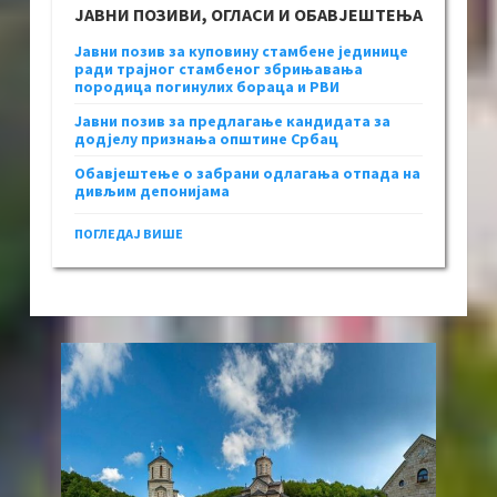
ЈАВНИ ПОЗИВИ, ОГЛАСИ И ОБАВЈЕШТЕЊА
Јавни позив за куповину стамбене јединице
ради трајног стамбеног збрињавања
породица погинулих бораца и РВИ
Јавни позив за предлагање кандидата за
додјелу признања општине Србац
Обавјештење о забрани одлагања отпада на
дивљим депонијама
ПОГЛЕДАЈ ВИШЕ