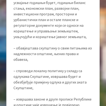
усвајање годишњи буџет, годишњи биланс
стања, економски план, развојни план,
инвестициони програм, просторни и
урбанистички план и остале планске и
регулаторне документе који се односе на
кориштење и управљање земљиштем,
укључујући и кориштење јавног земљишта,
– обавјештава скупштину о свим питањима из
надлежности општине, њених права и
обавеза,
– спроводи локалну политику у складу са
одлукама Скупштине, извршава буџет и
обезбјеђује примјену одлука и других аката
Скупштине,
– извршава законе и друге прописе Републике
и општине чије извршење је повјерено