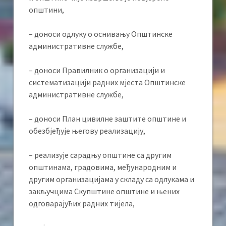
општини,
– доноси одлуку о оснивању Општинске
административне службе,
– доноси Правилник о организацији и
систематизацији радних мјеста Општинске
административне службе,
– доноси План цивилне заштите општине и
обезбјеђује његову реализацију,
– реализује сарадњу општине са другим
општинама, градовима, међународним и
другим организацијама у складу са одлукама и
закључцима Скупштине општине и њених
одговарајућих радних тијела,