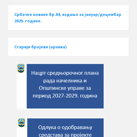
Србачке новине бр.84, издање за јануар/децембар
2025. године.
Старији бројеви (архива)