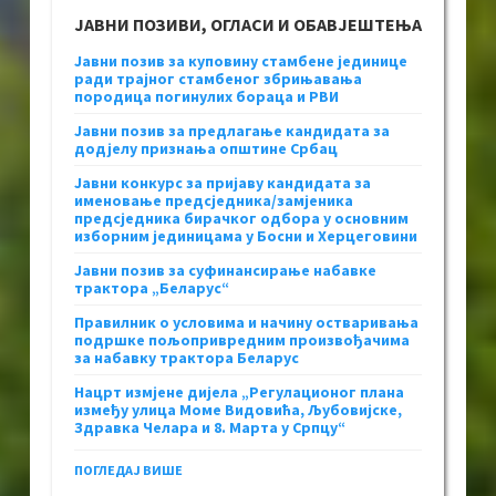
ЈАВНИ ПОЗИВИ, ОГЛАСИ И ОБАВЈЕШТЕЊА
Јавни позив за куповину стамбене јединице
ради трајног стамбеног збрињавања
породица погинулих бораца и РВИ
Јавни позив за предлагање кандидата за
додјелу признања општине Србац
Јавни конкурс за пријаву кандидата за
именовање предсједника/замјеника
предсједника бирачког одбора у основним
изборним јединицама у Босни и Херцеговини
Јавни позив за суфинансирање набавке
трактора „Беларус“
Правилник о условима и начину остваривања
подршке пољопривредним произвођачима
за набавку трактора Беларус
Нацрт измјене дијела „Регулационог плана
између улица Моме Видовића, Љубовијске,
Здравка Челара и 8. Марта у Српцу“
ПОГЛЕДАЈ ВИШЕ