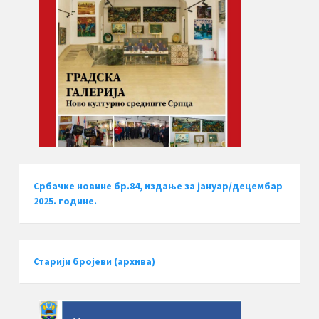
Србачке новине бр.84, издање за јануар/децембар
2025. године.
Старији бројеви (архива)