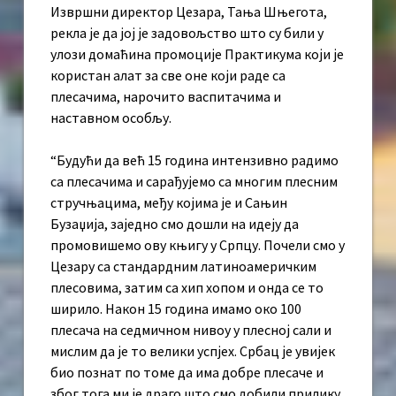
Извршни директор Цезара, Тања Шњегота,
рекла је да јој је задовољство што су били у
улози домаћина промоције Практикума који је
користан алат за све оне који раде са
плесачима, нарочито васпитачима и
наставном особљу.
“Будући да већ 15 година интензивно радимо
са плесачима и сарађујемо са многим плесним
стручњацима, међу којима је и Сањин
Бузаџија, заједно смо дошли на идеју да
промовишемо ову књигу у Српцу. Почели смо у
Цезару са стандардним латиноамеричким
плесовима, затим са хип хопом и онда се то
ширило. Након 15 година имамо око 100
плесача на седмичном нивоу у плесној сали и
мислим да је то велики успјех. Србац је увијек
био познат по томе да има добре плесаче и
због тога ми је драго што смо добили прилику