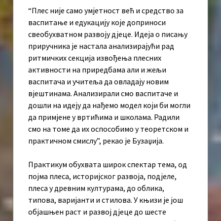
“Плес није само умјетност већ и средство за
васпитање и едукацију које доприноси
свеобухватном развоју дјеце. Идеја о писању
приручника је настала анализирајући рад
ритмичких секција извођења плесних
активности на приредбама али и жељи
васпитача и учитеља да овладају новим
вјештинама. Анализирали смо васпитаче и
дошли на идеју да нађемо модел који би могли
да примјене у вртићима и школама. Радили
смо на томе да их оспособимо у теоретском и
практичном смислу”, рекао је Бузаџија.
Практикум обухвата широк спектар тема, од
појма плеса, историјског развоја, подјеле,
плеса у древним културама, до облика,
типова, варијанти и стилова. У књизи је још
објашњен раст и развој дјеце до шесте