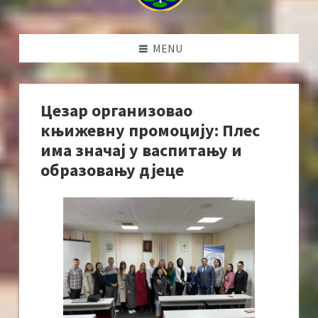
MENU
Цезар организовао
књижевну промоцију: Плес
има значај у васпитању и
образовању дјеце