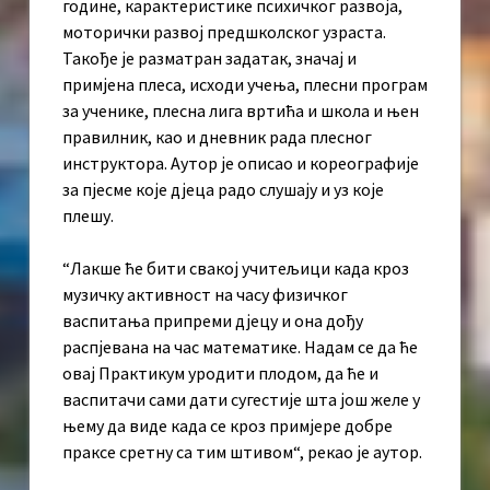
године, карактеристике психичког развоја,
моторички развој предшколског узраста.
Такође је разматран задатак, значај и
примјена плеса, исходи учења, плесни програм
за ученике, плесна лига вртића и школа и њен
правилник, као и дневник рада плесног
инструктора. Аутор је описао и кореографије
за пјесме које дјеца радо слушају и уз које
плешу.
“Лакше ће бити свакој учитељици када кроз
музичку активност на часу физичког
васпитања припреми дјецу и она дођу
распјевана на час математике. Надам се да ће
овај Практикум уродити плодом, да ће и
васпитачи сами дати сугестије шта још желе у
њему да виде када се кроз примјере добре
праксе сретну са тим штивом“, рекао је аутор.