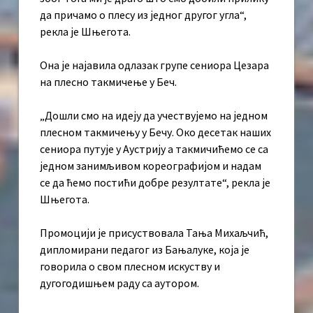
да причамо о плесу из једног другог угла“,
рекла је Шњегота.
Она је најавила одлазак групе сениора Цезара
на плесно такмичење у Беч.
„Дошли смо на идеју да учествујемо на једном
плесном такмичењу у Бечу. Око десетак наших
сениора путује у Аустрију а такмичићемо се са
једном занимљивом кореографијом и надам
се да ћемо постићи добре резултате“, рекла је
Шњегота.
Промоцији је присуствовала Тања Михаљчић,
дипломирани педагог из Бањалуке, која је
говорила о свом плесном искуству и
дугогодишњем раду са аутором.