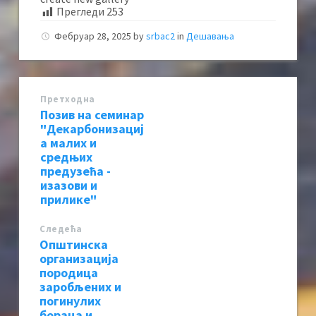
Прегледи
253
Фебруар 28, 2025
by
srbac2
in
Дешавања
Претходна
Позив на семинар
"Декарбонизациј
а малих и
средњих
предузећа -
изазови и
прилике"
Следећa
Општинска
организација
породица
заробљених и
погинулих
бораца и