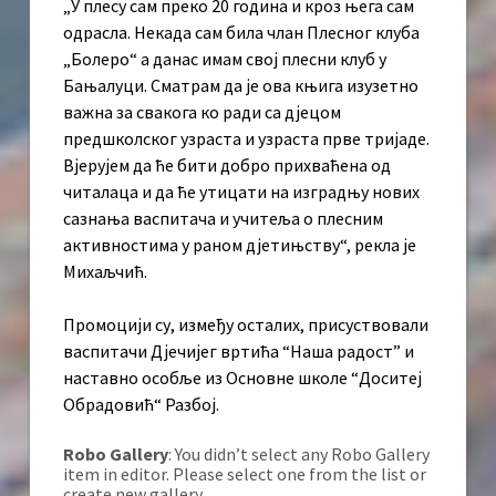
„У плесу сам преко 20 година и кроз њега сам
одрасла. Некада сам била члан Плесног клуба
„Болеро“ а данас имам свој плесни клуб у
Бањалуци. Сматрам да је ова књига изузетно
важна за свакога ко ради са дјецом
предшколског узраста и узраста прве тријаде.
Вјерујем да ће бити добро прихваћена од
читалаца и да ће утицати на изградњу нових
сазнања васпитача и учитеља о плесним
активностима у раном дјетињству“, рекла је
Михаљчић.
Промоцији су, између осталих, присуствовали
васпитачи Дјечијег вртића “Наша радост” и
наставно особље из Основне школе “Доситеј
Обрадовић“ Разбој.
Robo Gallery
: You didn’t select any Robo Gallery
item in editor. Please select one from the list or
create new gallery