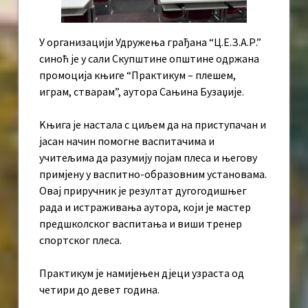
У организацији Удружења грађана “Ц.Е.З.А.Р.”
синоћ је у сали Скупштине општине одржана
промоција књиге “Практикум – плешем,
играм, стварам”, аутора Сањина Бузаџије.
Kњига је настала с циљем да на приступачан и
јасан начин помогне васпитачима и
учитељима да разумију појам плеса и његову
примјену у васпитно-образовним установама.
Овај приручник је резултат дугогодишњег
рада и истраживања аутора, који је мастер
предшколског васпитања и виши тренер
спортског плеса.
Практикум је намијењен дјеци узраста од
четири до девет година.