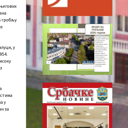
 његових
ана
а гробљу
из
луци, у
954.
исоку
з
а
остима
а у
ан за