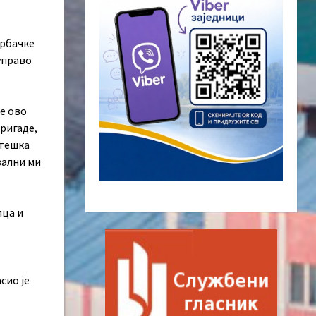
Србачке
управо
је ово
ригаде,
 тешка
вални ми
пца и
сио је