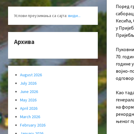
Поред гр
саборац
Услови преузимања са сајта:
види...
Кесића,
у Пријеб
Пријебље
Архива
Пуковник
70. годи
године у
војно-по
August 2026
одговор
July 2026
June 2026
Као тад
генерала
May 2026
на форм
April 2026
рекордно
March 2026
њеног пр
February 2026
January 2026