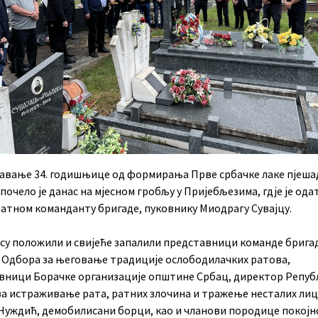
вање 34. годишњице од формирања Прве србачке лаке пјеша
почело је данас на мјесном гробљу у Пријебљезима, гдје је ода
ратном команданту бригаде, пуковнику Миодрагу Сувајцу.
 су положили и свијеће запалили представници команде брига
 Одбора за његовање традиције ослободилачких ратова,
вници Борачке организације општине Србац, директор Репуб
за истраживање рата, ратних злочина и тражење несталих ли
Нуждић, демобилисани борци, као и чланови породице покојн