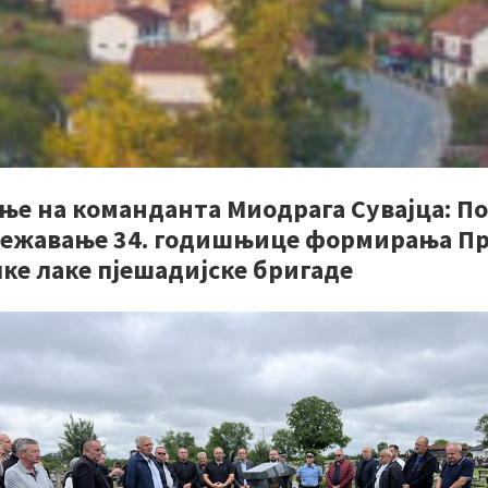
ње на команданта Миодрага Сувајца: П
ежавање 34. годишњице формирања П
ке лаке пјешадијске бригаде