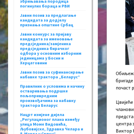
збрињавања породица
погинулих бораца и РВИ
Јавни позив за предлагање
кандидата за додјелу
признања општине Србац
Јавни конкурс за пријаву
кандидата за именовање
предсједника/замјеника
предсједника бирачког
одбора у основним изборним
јединицама у Босни и
Херцеговини
Јавни позив за суфинансирање
Обиљежа
набавке трактора „Беларус“
бригаде 
Правилник о условима и начину
почаст 
остваривања подршке
пољопривредним
произвођачима за набавку
Цвијеће
трактора Беларус
чланови
Нацрт измјене дијела
предста
„Регулационог плана између
центра 
улица Моме Видовића,
Љубовијске, Здравка Челара и
Виктор 
8. Марта у Српцу“