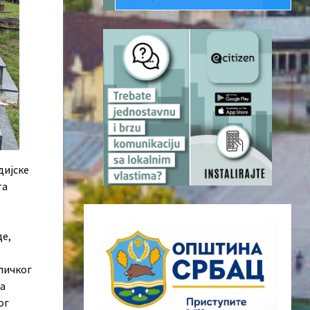
дијске
та
де,
личког
ца
ог