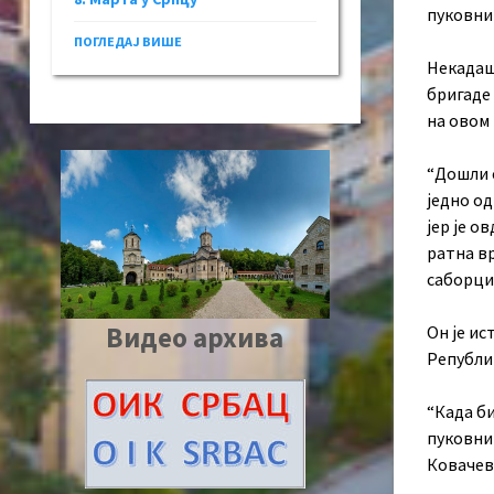
пуковник
ПОГЛЕДАЈ ВИШЕ
Некадаш
бригаде
на овом 
“Дошли с
једно од
јер је о
ратна вр
саборци
Видео архива
Он је ис
Републи
“Када б
пуковник
Ковачев