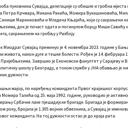
оба пуковника Сувајца, делегације су обишле и гробна мјеста
а Петра Крчмара, Микана Ракића, Момира Вукашиновића, Мил
 Синише Маринковића и Младена Кљајића, који су сахрањени н
љезима, док је почаст одата и погинулом борцу Миши Савићу 
га, сахрањеном на гробљу у Разбоју.
 Миодраг Сувајац преминуо је 4. новембра 2023. године у Бања
ни живота, након дуге и тешке болести. Рођен је 14. фебруара 1
 Пријебљезима. Завршио је Економски факултет у Сарајеву и В
литичку школу у Београду, а током службе у ЈНА обављао је ни
них дужности.
ашњи мајор, по наређењу команданта Првог крајишког корпус
 Момира Талића од 25. маја 1992. године, руководио је активн
ирању Србачке лаке пјешадијске бригаде. Бригада је формиран
м року, бројала је 1.305 војних обвезника, а Сувајац је именов
вог команданта. На тој дужности остао је до краја рата.