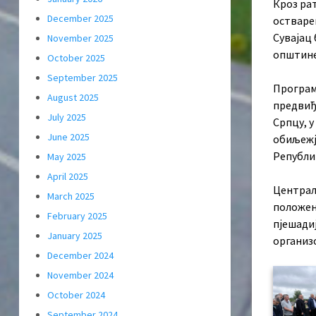
Кроз рат
December 2025
остваре
Сувајац
November 2025
општине
October 2025
September 2025
Програм 
August 2025
предвиђ
July 2025
Српцу, у
June 2025
обиљежј
Републи
May 2025
April 2025
Централн
March 2025
положен
February 2025
пјешадиј
January 2025
организ
December 2024
November 2024
October 2024
September 2024