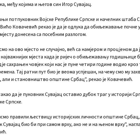
а, међу којима и његов син Игор Сувајац.
њи потпуковник Војске Републике Српске и начелник штаба 
 Вићо Ковачевић рекао је да је одлука да обиљежавање почне 
мјесту донесена са посебним разлогом.
мо на ово мјесто не случајно, већ са намјером и процјеном да 
 најважнијих мјеста када је ријеч о обиљежавању годишњице б
вдје сахрањен човјек који нас је пуне четири године водио кроз
емена. Тај ратни пут био је веома успјешан, на чему смо му зах
, али и становништво општине Србац”, рекао је Ковачевић.
такао да је пуковник Сувајац оставио дубок траг у историји Ср
ке Српске.
исмо правили љествицу историјских личности општине Србац,
 Сувајац био би при самом врху, ако не и на њеном врху”, нагла
ић.