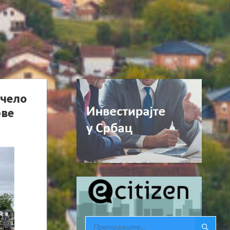
очело
рве
SEARCH: