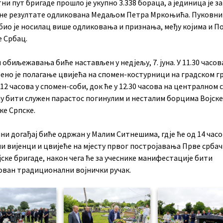
ни пут бригаде прошло је укупно 3.338 бораца, а јединица је за
не резултате одликована Медаљом Петра Мркоњића. Пуковни
 био је носилац више одликовања и признања, међу којима и 
 Србац.
обиљежавања биће настављен у недјељу, 7. јуна. У 11.30 часов
ено је полагање цвијећа на спомен-костурници на градском г
 12 часова у спомен-соби, док ће у 12.30 часова на централном
у бити служен парастос погинулим и несталим борцима Војске
ке Српске.
и догађај биће одржан у Малим Ситнешима, гдје ће од 14 час
и вијенци и цвијеће на мјесту првог постројавања Прве србач
ске бригаде, након чега ће за учеснике манифестације бити
ован традиционални војнички ручак.