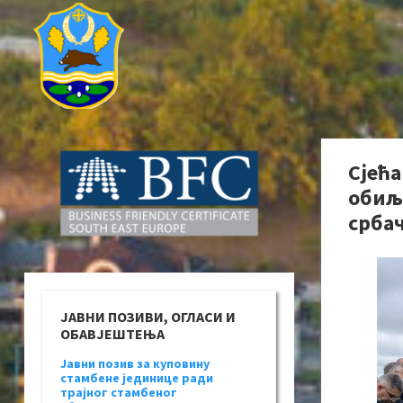
Сјећа
обиљ
србач
ЈАВНИ ПОЗИВИ, ОГЛАСИ И
ОБАВЈЕШТЕЊА
Јавни позив за куповину
стамбене јединице ради
трајног стамбеног