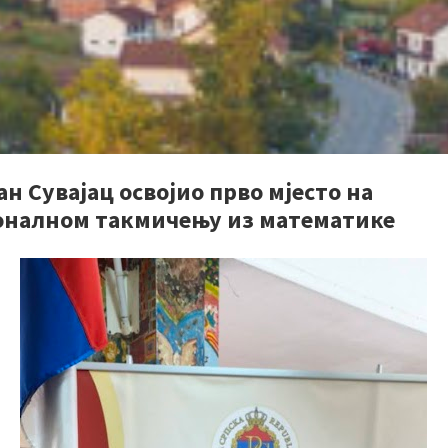
н Сувајац освојио прво мјесто на
оналном такмичењу из математике