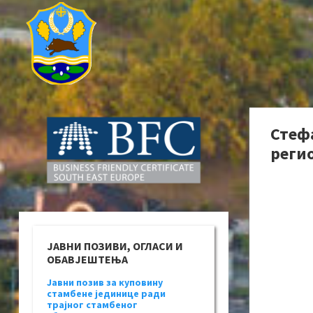
Стефа
реги
ЈАВНИ ПОЗИВИ, ОГЛАСИ И
ОБАВЈЕШТЕЊА
Јавни позив за куповину
стамбене јединице ради
трајног стамбеног