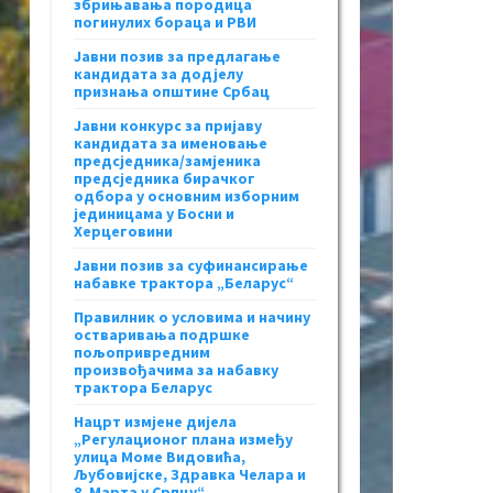
збрињавања породица
погинулих бораца и РВИ
Јавни позив за предлагање
кандидата за додјелу
признања општине Србац
Јавни конкурс за пријаву
кандидата за именовање
предсједника/замјеника
предсједника бирачког
одбора у основним изборним
јединицама у Босни и
Херцеговини
Јавни позив за суфинансирање
набавке трактора „Беларус“
Правилник о условима и начину
остваривања подршке
пољопривредним
произвођачима за набавку
трактора Беларус
Нацрт измјене дијела
„Регулационог плана између
улица Моме Видовића,
Љубовијске, Здравка Челара и
8. Марта у Српцу“