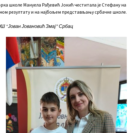
рка школе Мануела Рађевић Јокић честитала је Стефану на
ном резултату и на најбољем представљању србачке школе.
ОШ “Јован Јовановић Змај” Србац