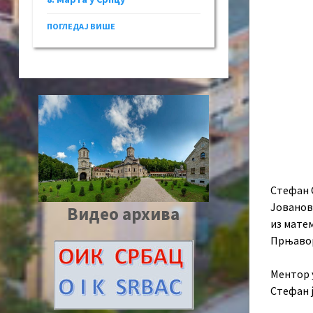
ПОГЛЕДАЈ ВИШЕ
Стефан 
Јованови
Видео архива
из матем
Прњаво
Ментор 
Стефан 