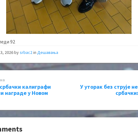
леди
92
3, 2026
by
srbac2
in
Дешавања
на
србачки калиграфи
У уторак без струје н
и награде у Новом
србачки
mments