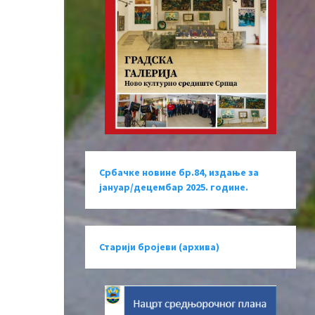
Србачке новине бр.84, издање за
јануар/децембар 2025. године.
Старији бројеви (архива)