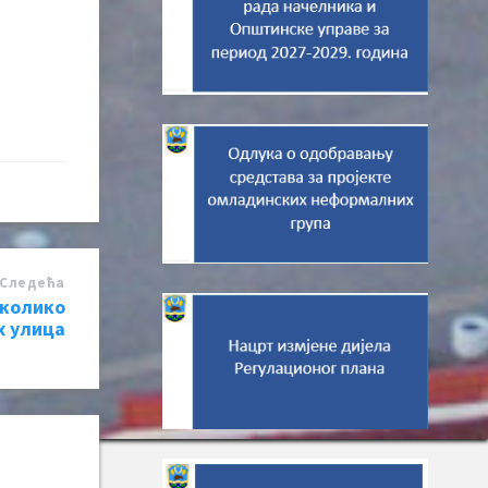
Следећa
еколико
х улица