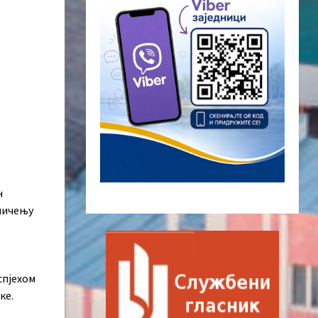
н
кмичењу
спјехом
ке.