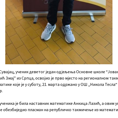
Сувајац, ученик деветог један одјељења Основне школе “Јова
ћ Змај” из Српца, освојио је прво мјесто на регионалном та
атике које је у суботу, 21. марта одржано у ОШ „Никола Тесла“
р.
ученика је била наставник математике Анкица Лазић, а овим у
је обезбиједио пласман на републичко такмичење из математи