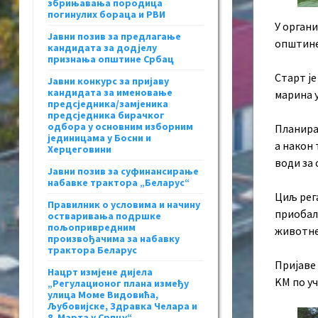
збрињавања породица
погинулих бораца и РВИ
У орган
Јавни позив за предлагање
општине 
кандидата за додјелу
признања општине Србац
Старт је
Јавни конкурс за пријаву
кандидата за именовање
марина у
предсједника/замјеника
предсједника бирачког
одбора у основним изборним
Планиран
јединицама у Босни и
а након 
Херцеговини
води за 
Јавни позив за суфинансирање
набавке трактора „Беларус“
Циљ рег
Правилник о условима и начину
приобалн
остваривања подршке
пољопривредним
животне
произвођачима за набавку
трактора Беларус
Пријаве 
Нацрт измјене дијела
KМ по уч
„Регулационог плана између
улица Моме Видовића,
Љубовијске, Здравка Челара и
8. Марта у Српцу“