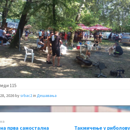
леди
115
28, 2026
by
srbac2
in
Дешавања
на
на прва самостална
Такмичење у риболову