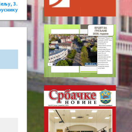
ељу, 3.
руснику