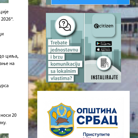
ције
 2026“.
ди
 до циља,
вање на
урса
зноси 20
ку.