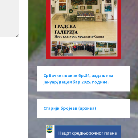
Србачке новине бр.84, издање за
јануар/децембар 2025. године.
Старији бројеви (архива)