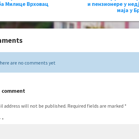
а Милице Врховац
и пензионере у недј
маја у Б
mments
here are no comments yet
a comment
l address will not be published.
Required fields are marked
*
T
*