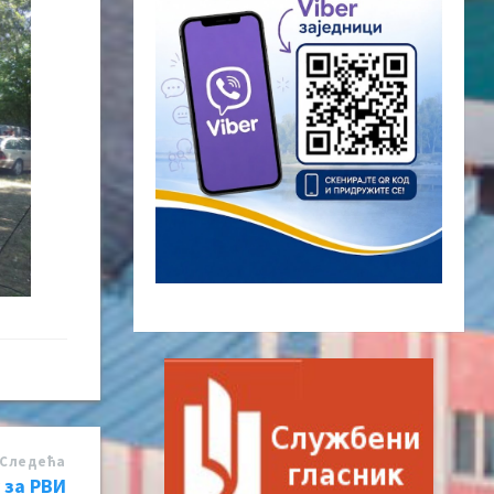
Следећa
 за РВИ