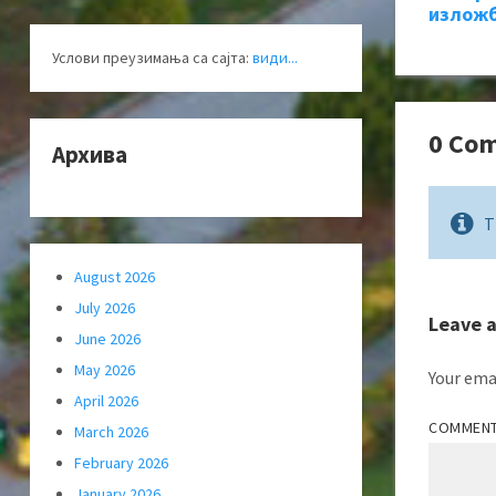
изложб
Услови преузимања са сајта:
види...
0 Co
Архива
T
August 2026
July 2026
Leave 
June 2026
May 2026
Your emai
April 2026
COMMEN
March 2026
February 2026
January 2026