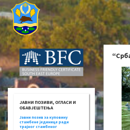
“Срба
ЈАВНИ ПОЗИВИ, ОГЛАСИ И
ОБАВЈЕШТЕЊА
Јавни позив за куповину
стамбене јединице ради
трајног стамбеног