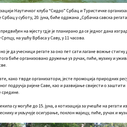
изацији Наутичког клуба “Сидро” Србац и Туристичке организа
Србац у суботу, 20. јуна, биће одржана „Србачка савска регата
 предвиђен на мјесту гдје је планирано да се једног дана изгра
 Српцу, на ушћу Врбаса у Саву, у 11 часова.
о је да учесници регате за око пет сати лагане вожње стигну
тога биће организовано дружење уз ручак, пиће, музику и ужи
све.
ате, како тврде организатори, јесте промоција природних рес
ог подручја ријеке Саве, као и развијање свијести о заштити
 средине.
екипа су могуће до 15. јуна, а котизација за учешће на регати и
еснику и укључује осигурање, поклон мајицу, пиће, ручак и музи