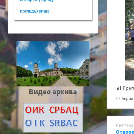
ПОГЛЕДАЈ ВИШЕ
Прег
Видео архива
Април 
Претход
Отворе