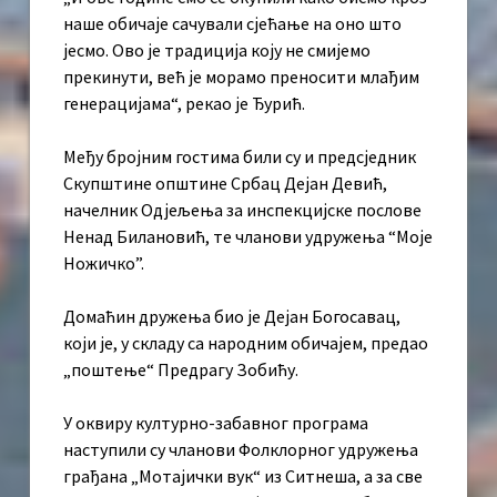
наше обичаје сачували сјећање на оно што
јесмо. Ово је традиција коју не смијемо
прекинути, већ је морамо преносити млађим
генерацијама“, рекао је Ђурић.
Међу бројним гостима били су и предсједник
Скупштине општине Србац Дејан Девић,
начелник Одјељења за инспекцијске послове
Ненад Билановић, те чланови удружења “Моје
Ножичко”.
Домаћин дружења био је Дејан Богосавац,
који је, у складу са народним обичајем, предао
„поштење“ Предрагу Зобићу.
У оквиру културно-забавног програма
наступили су чланови Фолклорног удружења
грађана „Мотајички вук“ из Ситнеша, а за све