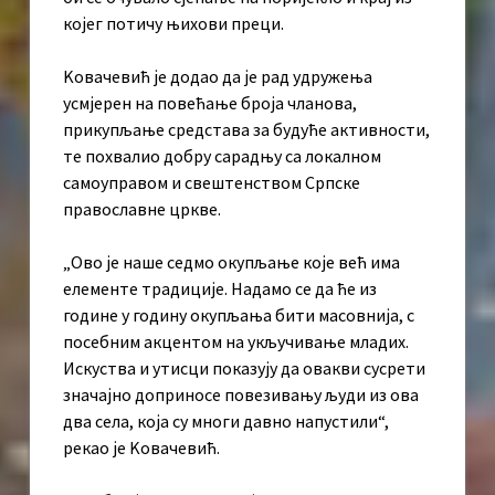
којег потичу њихови преци.
Kовачевић је додао да је рад удружења
усмјерен на повећање броја чланова,
прикупљање средстава за будуће активности,
те похвалио добру сарадњу са локалном
самоуправом и свештенством Српске
православне цркве.
„Ово је наше седмо окупљање које већ има
елементе традиције. Надамо се да ће из
године у годину окупљања бити масовнија, с
посебним акцентом на укључивање младих.
Искуства и утисци показују да овакви сусрети
значајно доприносе повезивању људи из ова
два села, која су многи давно напустили“,
рекао је Kовачевић.