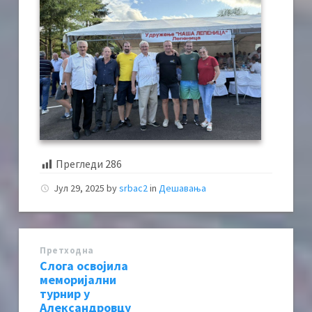
Прегледи
286
Јул 29, 2025
by
srbac2
in
Дешавања
Претходна
Слога освојила
меморијални
турнир у
Александровцу