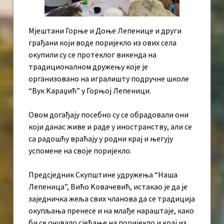
Мјештани Горње и Доње Лепенице и други
грађани који воде поријекло из ових села
окупили су се протеклог викенда на
традиционалном дружењу које је
организовано на игралишту подручне школе
“Вук Kараџић” у Горњој Лепеници.
Овом догађају посебно су се обрадовали они
који данас живе и раде у иностранству, али се
са радошћу враћају у родни крај и његују
успомене на своје поријекло.
Предсједник Скупштине удружења “Наша
Лепеница”, Вићо Kовачевић, истакао је да је
заједничка жеља свих чланова да се традиција
окупљања пренесе и на млађе нараштаје, како
би се очувало сјећање на поријекло и крај из