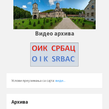
Видео архива
Услови преузимања са сајта:
види...
Архива