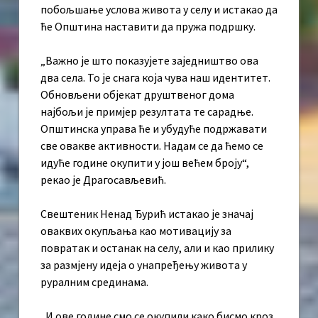
побољшање услова живота у селу и истакао да
ће Општина наставити да пружа подршку.
„Важно је што показујете заједништво ова
два села. То је снага која чува наш идентитет.
Обновљени објекат друштвеног дома
најбољи је примјер резултата те сарадње.
Општинска управа ће и убудуће подржавати
све овакве активности. Надам се да ћемо се
идуће године окупити у још већем броју“,
рекао је Драгосављевић.
Свештеник Ненад Ђурић истакао је значај
оваквих окупљања као мотивацију за
повратак и останак на селу, али и као прилику
за размјену идеја о унапређењу живота у
руралним срединама.
„И ове године смо се окупили како бисмо кроз