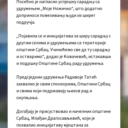
Посебно је нагласио успјешну сарадњу са
удружењем „Моје Ножичко“, што додатно
доприноси повезивању људи из ширег
подручја.
„Појавила се и иницијатива за ширу сарадњу с
другим селима и удружењима са територије
општине Србац. Учинићемо све да ту сарадњу
и остваримо“, додао је Kовачевић, истакавши
и подршку Општине Србац раду удружења.
Предсједник удружења Радивоје Татић
захвалио је свим спонзорима, Општини Србац
и свима који подржавају њихов рад и
окупљања.
Догађају је присуствовао и начелник општине
Србац, Млађан Драгосављевић, који је
похвалио иницијативу мјештана за