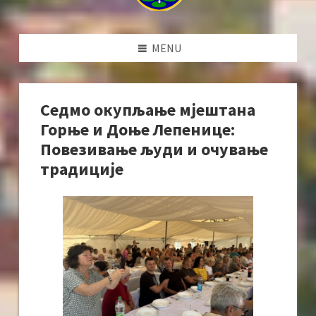
MENU
Седмо окупљање мјештана
Горње и Доње Лепенице:
Повезивање људи и очување
традиције