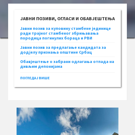
ЈАВНИ ПОЗИВИ, ОГЛАСИ И ОБАВЈЕШТЕЊА
Јавни позив за куповину стамбене јединице
ради трајног стамбеног збрињавања
породица погинулих бораца и РВИ
Јавни позив за предлагање кандидата за
додјелу признања општине Србац
Обавјештење о забрани одлагања отпада на
дивљим депонијама
ПОГЛЕДАЈ ВИШЕ