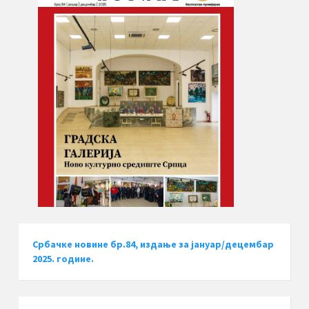
Србачке новине бр.84, издање за јануар/децембар
2025. године.