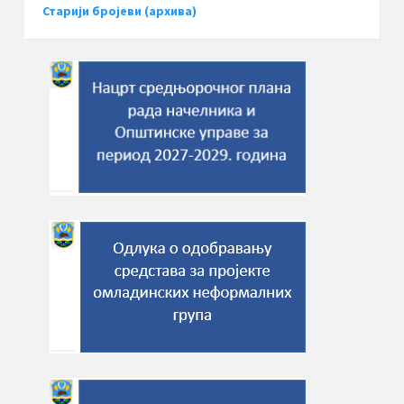
Старији бројеви (архива)