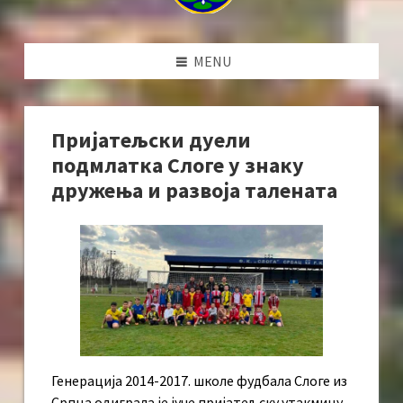
MENU
Пријатељски дуели
подмлатка Слоге у знаку
дружења и развоја талената
Генерација 2014-2017. школе фудбала Слоге из
Српца одиграла је јуче пријатељску утакмицу