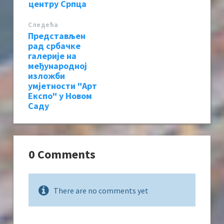
центру Српца
Следећa
Представљен
рад србачке
галерије на
међународној
изложби
умјетности "Арт
Експо" у Новом
Саду
0 Comments
There are no comments yet