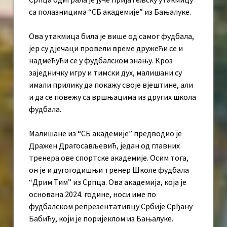
са полазницима “СБ академије” из Бањалуке.
Ова утакмица била је више од самог фудбала,
јер су дјечаци провели време дружећи се и
надмећући се у фудбалском знању. Кроз
заједничку игру и тимски дух, малишани су
имали прилику да покажу своје вјештине, али
и да се повежу са вршњацима из других школа
фудбала.
Малишане из “СБ академије” предводио је
Дражен Драгосављевић, један од главних
тренера ове спортске академије. Осим тога,
он је и дугогодишњи тренер Школе фудбала
“Дрим Тим” из Српца. Ова академија, која је
основана 2024. године, носи име по
фудбалском репрезентативцу Србије Срђану
Бабићу, који је поријеклом из Бањалуке.