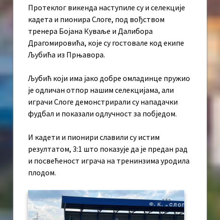
Протеклог викенда наступиле су и селекције
кадета и пионира Слоге, под вођством
тренера Бојана Куваље и Далибора
Драгомировића, које су гостовале код екипе
Љубића из Прњавора.
Љубић који има јако добре омладинце пружио
је одличан отпор нашим селекцијама, али
играчи Слоге демонстрирали су нападачки
фудбал и показали одлучност за побједом.
И кадети и пионири славили су истим
резултатом, 3:1 што показује да је предан рад
и посвећеност играча на тренинзима уродила
плодом.