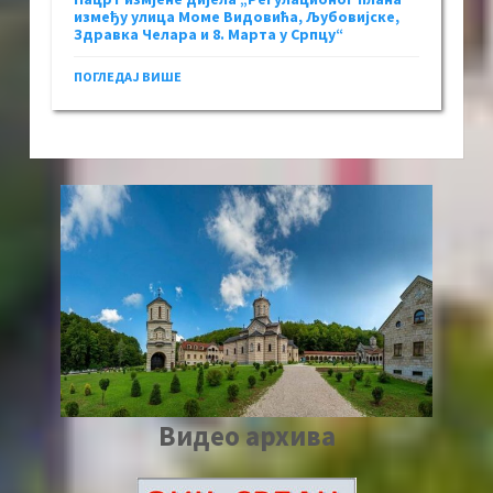
између улица Моме Видовића, Љубовијске,
Здравка Челара и 8. Марта у Српцу“
ПОГЛЕДАЈ ВИШЕ
Видео архива