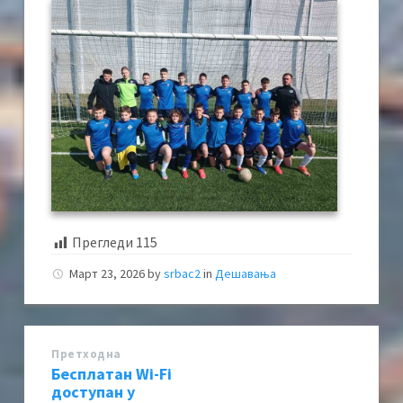
Прегледи
115
Март 23, 2026
by
srbac2
in
Дешавања
Претходна
Бесплатан Wi-Fi
доступан у