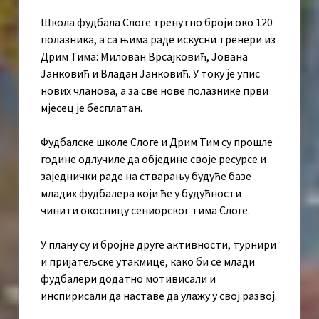
Школа фудбала Слоге тренутно броји око 120
полазника, а са њима раде искусни тренери из
Дрим Тима: Милован Врсајковић, Јована
Јанковић и Владан Јанковић. У току је упис
нових чланова, а за све нове полазнике први
мјесец је бесплатан.
Фудбалске школе Слоге и Дрим Тим су прошле
године одлучиле да обједине своје ресурсе и
заједнички раде на стварању будуће базе
младих фудбалера који ће у будућности
чинити окосницу сениорског тима Слоге.
У плану су и бројне друге активности, турнири
и пријатељске утакмице, како би се млади
фудбалери додатно мотивисали и
инспирисали да наставе да улажу у свој развој.