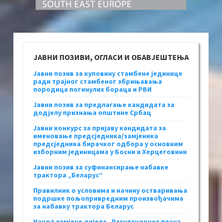
ЈАВНИ ПОЗИВИ, ОГЛАСИ И ОБАВЈЕШТЕЊА
Јавни позив за куповину стамбене јединице
ради трајног стамбеног збрињавања
породица погинулих бораца и РВИ
Јавни позив за предлагање кандидата за
додјелу признања општине Србац
Јавни конкурс за пријаву кандидата за
именовање предсједника/замјеника
предсједника бирачког одбора у основним
изборним јединицама у Босни и Херцеговини
Јавни позив за суфинансирање набавке
трактора „Беларус“
Правилник о условима и начину остваривања
подршке пољопривредним произвођачима
за набавку трактора Беларус
Нацрт измјене дијела „Регулационог плана