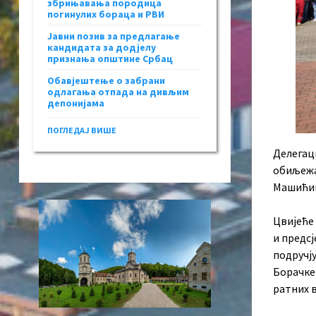
збрињавања породица
погинулих бораца и РВИ
Јавни позив за предлагање
кандидата за додјелу
признања општине Србац
Обавјештење о забрани
одлагања отпада на дивљим
депонијама
ПОГЛЕДАЈ ВИШЕ
Делегаци
обиљежа
Машићим
Цвијеће
и предс
подручј
Борачке
ратних 