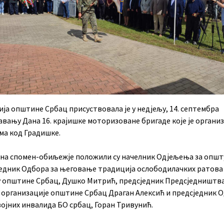
ја општине Србац присуствовала је у недјељу, 14. септембра
вању Дана 16. крајишке моторизоване бригаде које је организ
а код Градишке.
 на спомен-обиљежје положили су начелник Одјељења за општ
једник Одбора за његовање традиција ослободилачких ратова
у општине Србац, Душко Митрић, предсједник Предсједништв
 организације општине Србац Драган Алексић и предсједник 
војних инвалида БО србац, Горан Тривунић.