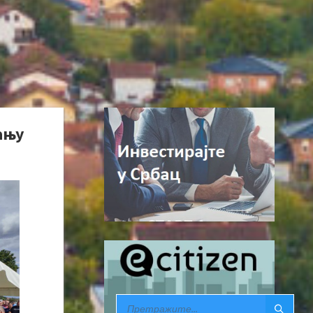
ању
SEARCH: