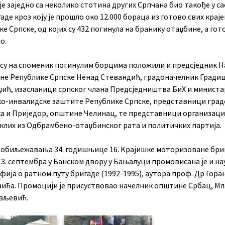
е заједно са неколико стотина других Српчана био такође у с
аде кроз коју је прошло око 12.000 бораца из готово свих крај
е Српске, од којих су 432 погинула на бранику отаџбине, а гот
о.
 су на споменик погинулим борцима положили и предсједник 
не Републике Српске Ненад Стевандић, градоначелник Гради
џић, изасланици српског члана Предсједништва БиХ и министа
ко-инвалидске заштите Републике Српске, представници гра
а и Приједор, општине Челинац, те представници организаци
клих из Одбрамбено-отаџбинског рата и политичких партија.
у обиљежавања 34. годишњице 16. Kрајишке моторизоване бриг
13. септембра у Банском двору у Бањалуци промовисана је и на
ија о ратном путу бригаде (1992-1995), аутора проф. Др Гора
ића. Промоцији је присуствовао начелник општине Србац, М
вљевић.