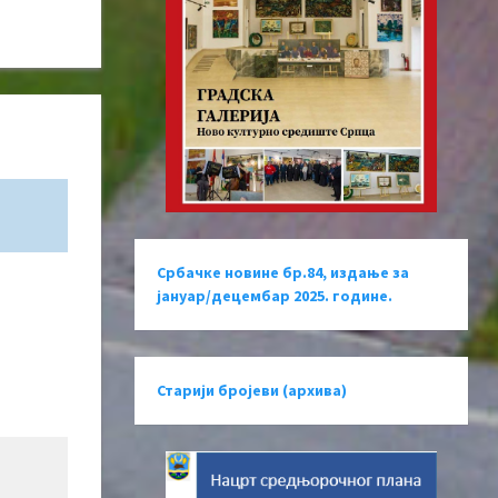
Србачке новине бр.84, издање за
јануар/децембар 2025. године.
Старији бројеви (архива)