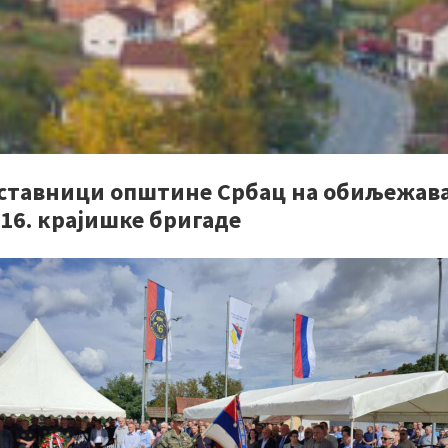
ставници општине Србац на обиљежав
16. крајишке бригаде