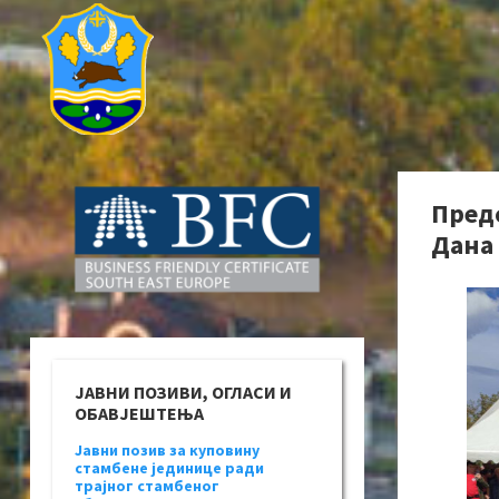
Пред
Дана 
ЈАВНИ ПОЗИВИ, ОГЛАСИ И
ОБАВЈЕШТЕЊА
Јавни позив за куповину
стамбене јединице ради
трајног стамбеног