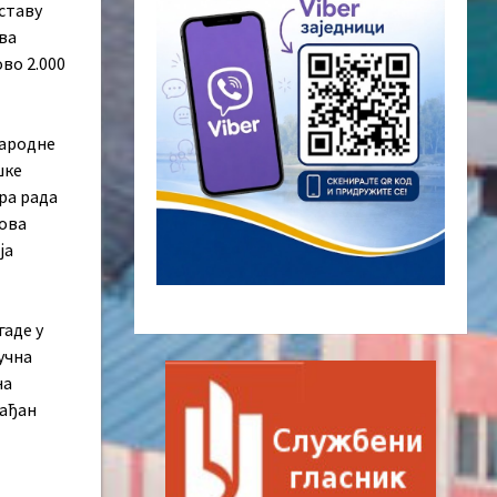
аставу
ева
ово 2.000
Народне
шке
ра рада
дова
ја
аде у
учна
на
лађан