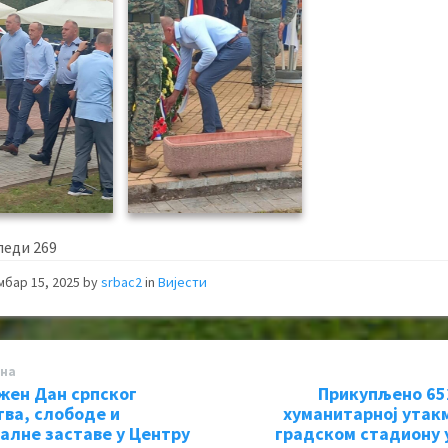
леди
269
мбар 15, 2025
by
srbac2
in
Вијести
на
ен Дан српског
Прикупљено 65
тва, слободе и
хуманитарној утак
алне заставе у Центру
градском стадиону 