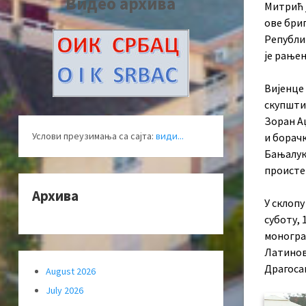
Видео архива
Митрић ј
ове бриг
Републик
је рањен
Вијенце
скупшти
Зоран А
Услови преузимања са сајта:
види...
и борач
Бањалук
происте
Архива
У склоп
суботу, 
монограф
Латинов
Драгоса
August 2026
July 2026