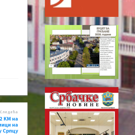
Следећa
2 KМ на
мици на
у Српцу