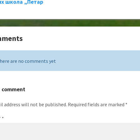
х школа „Петар
mments
here are no comments yet
a comment
l address will not be published.
Required fields are marked
*
T
*