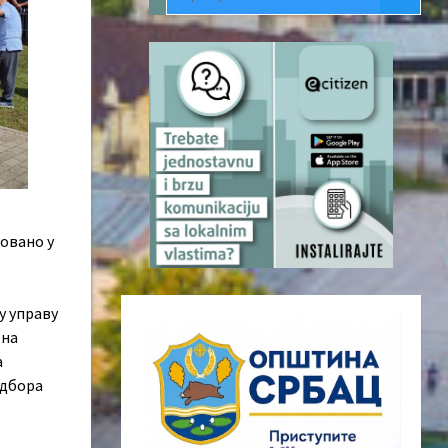
овано у
у управу
 на
а
Одбора