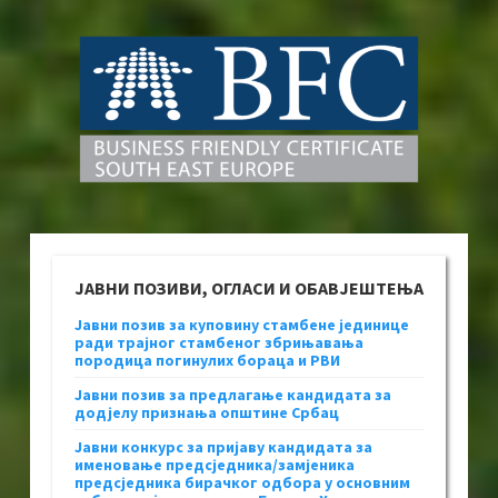
ЈАВНИ ПОЗИВИ, ОГЛАСИ И ОБАВЈЕШТЕЊА
Јавни позив за куповину стамбене јединице
ради трајног стамбеног збрињавања
породица погинулих бораца и РВИ
Јавни позив за предлагање кандидата за
додјелу признања општине Србац
Јавни конкурс за пријаву кандидата за
именовање предсједника/замјеника
предсједника бирачког одбора у основним