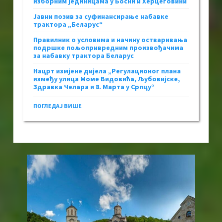
изборним јединицама у Босни и Херцеговини
Јавни позив за суфинансирање набавке
трактора „Беларус“
Правилник о условима и начину остваривања
подршке пољопривредним произвођачима
за набавку трактора Беларус
Нацрт измјене дијела „Регулационог плана
између улица Моме Видовића, Љубовијске,
Здравка Челара и 8. Марта у Српцу“
ПОГЛЕДАЈ ВИШЕ