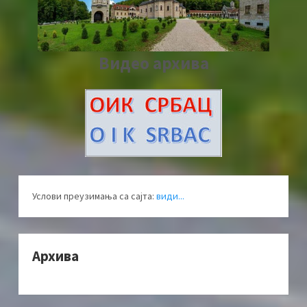
Видео архива
Услови преузимања са сајта:
види...
Архива