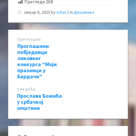
Прегледи
268
Јануар 8, 2025
by
srbac2
in
Дешавања
Претходна
Проглашени
побједници
ликовног
конкурса “Моји
празници у
Бардачи”
Следећa
Прослава Божића
у србачкој
општини