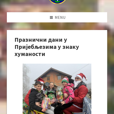
MENU
Празнични дани у
Пријебљезима у знаку
хуманости