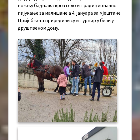
вожњу бадњака кроз село и традиционално
пијукање за малишане а 4. јануара за мјештане
Пријебљега приредили су и турнир у бели у
друштвеном дому.