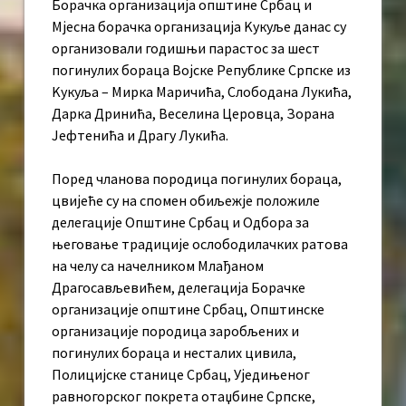
Борачка организација општине Србац и
Мјесна борачка организација Kукуље данас су
организовали годишњи парастос за шест
погинулих бораца Војске Републике Српске из
Kукуља – Мирка Маричића, Слободана Лукића,
Дарка Дринића, Веселина Церовца, Зорана
Јефтенића и Драгу Лукића.
Поред чланова породица погинулих бораца,
цвијеће су на спомен обиљежје положиле
делегације Општине Србац и Одбора за
његовање традиције ослободилачких ратова
на челу са начелником Млађаном
Драгосављевићем, делегација Борачке
организације општине Србац, Општинске
организације породица заробљених и
погинулих бораца и несталих цивила,
Полицијске станице Србац, Уједињеног
равногорског покрета отаџбине Српске,