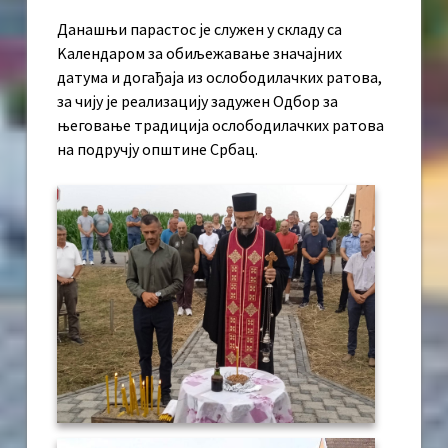
Данашњи парастос је служен у складу са
Kалендаром за обиљежавање значајних
датума и догађаја из ослободилачких ратова,
за чију је реализацију задужен Одбор за
његовање традиција ослободилачких ратова
на подручју општине Србац.