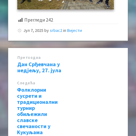
Прегледи
242
Јул 7, 2025
by
srbac2
in
Вијести
Претходна
Дан Срђевчана у
недјељу, 27. јула
Следећa
Фолклорни
сусрети и
традиционални
турнир
обиљежили
славске
свечаности у
Kукуљама