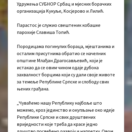
Удружења СУБНОР Србац и мјесних борачких
организација Kукуље, Kосјерово и Лилић.
Парастос је служио свештеник кобашке
парохије Славиша Топић.
Породицама погинулих бораца, мјештанима и
осталим присутнима обратио се начелник
општине Млађан Драгосављевић, који је
истакао да се овим чином одаје дубока
захвалност борцима који су дали своје животе
за темеље Републике Српске и слободу свих
њених грађана.
„Чуваћемо нашу Републику најбоље што
можемо, кроз јединство и окупљање око идеје
Републике Српске и свих друштвених
вриједности које треба да красе једно
друштво посвећено развоју и напретку. Овом