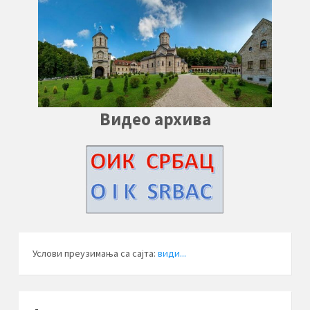
Видео архива
Услови преузимања са сајта:
види...