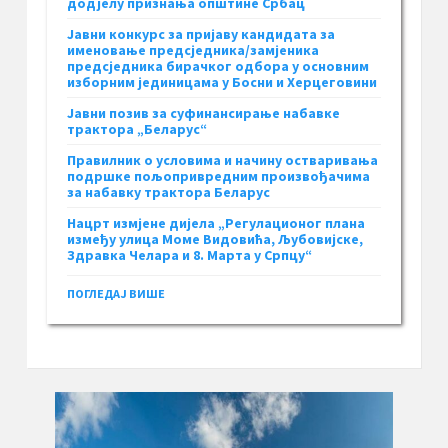
додјелу признања општине Србац
Јавни конкурс за пријаву кандидата за
именовање предсједника/замјеника
предсједника бирачког одбора у основним
изборним јединицама у Босни и Херцеговини
Јавни позив за суфинансирање набавке
трактора „Беларус“
Правилник о условима и начину остваривања
подршке пољопривредним произвођачима
за набавку трактора Беларус
Нацрт измјене дијела „Регулационог плана
између улица Моме Видовића, Љубовијске,
Здравка Челара и 8. Марта у Српцу“
ПОГЛЕДАЈ ВИШЕ