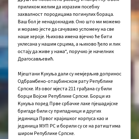
приликом желим да изразим посебну
захвалност породицама погинулих бораца.
Ваш бол је ненадокнадив. Оно што ми можемо
и морамо јесте да сачувамо успомену на све
наше хероје. Њихова имена вјечно ће бити
уклесана у нашим срцима, а њихово ђело и лик
остају да живе у нама“, поручио је начелник
Драгосављевић.
Мјештани Kукуља дали су немјерљив допринос
Одбрамбено-отаџбинском рату Републике
Српске. Из овог мјеста 211 грађана су били
борци Војске Републике Српске. Борци из
Kукуља поред Прве србачке лаке пјешадијске
бригаде били су припадници и других
јединица Првог крајишког корпуса као и
јединица МУП РС и борили су се на ратиштима
широм Републике Српске.