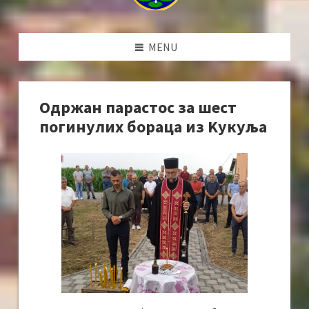
MENU
Одржан парастос за шест
погинулих бораца из Kукуља