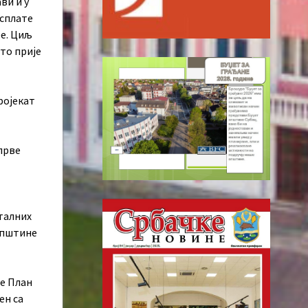
ви и у
исплате
е. Циљ
што прије
ројекат
прве
талних
 општине
је План
ен са