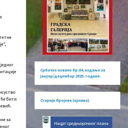
а
итетне
е”,
једног
Србачке новине бр.84, издање за
литације
јануар/децембар 2025. године.
рисуство
 ће бити
Старији бројеви (архива)
љевић.
не за
беног