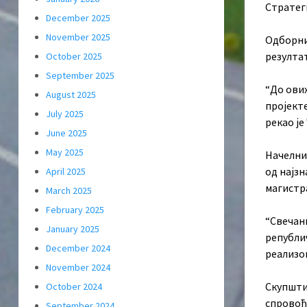
Стратеги
December 2025
November 2025
Одборни
резулта
October 2025
September 2025
“До ових
August 2025
пројекте
July 2025
рекао је
June 2025
May 2025
Начелни
од најзн
April 2025
магистр
March 2025
February 2025
“Свечани
January 2025
републич
December 2024
реализов
November 2024
Скупштин
October 2024
спровођ
September 2024