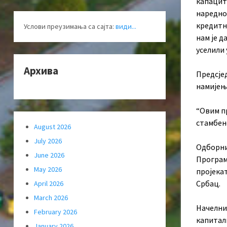
капаците
наредно
кредитн
Услови преузимања са сајта:
види...
нам је д
уселили 
Архива
Предсје
намијењ
“Овим п
стамбене
August 2026
July 2026
Одборни
June 2026
Програм
May 2026
пројекат
Србац.
April 2026
March 2026
Начелни
February 2026
капиталн
January 2026