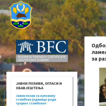
Одбо
ламе
за ра
ЈАВНИ ПОЗИВИ, ОГЛАСИ И
ОБАВЈЕШТЕЊА
Јавни позив за куповину
стамбене јединице ради
трајног стамбеног