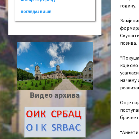
годину.
ПОГЛЕДАЈ ВИШЕ
Замјени
формира
Скупшти
позива.
“Покуша
које смо
усагласи
на чему 
реализац
Видео архива
Он је на
поступак
брачне 
“Анкети