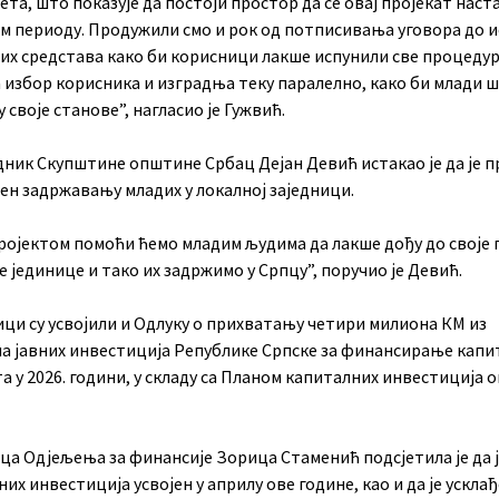
та, што показује да постоји простор да се овај пројекат наста
м периоду. Продужили смо и рок од потписивања уговора до 
их средстава како би корисници лакше испунили све процедур
а избор корисника и изградња теку паралелно, како би млади 
у своје станове”, нагласио је Гужвић.
дник Скупштине општине Србац Дејан Девић истакао је да је п
ен задржавању младих у локалној заједници.
ројектом помоћи ћемо младим људима да лакше дођу до своје 
 јединице и тако их задржимо у Српцу”, поручио је Девић.
ци су усвојили и Одлуку о прихватању четири милиона КМ из
а јавних инвестиција Републике Српске за финансирање капи
а у 2026. години, у складу са Планом капиталних инвестиција
ца Одјељења за финансије Зорица Стаменић подсјетила је да 
их инвестиција усвојен у априлу ове године, као и да је усклађ