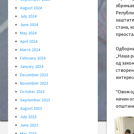
збрињав
August 2024
Републи
July 2024
заштите
June 2024
стана, к
May 2024
преостал
April 2024
Одборни
March 2024
„Наша ра
February 2024
од закон
January 2024
створен
December 2023
интерес
November 2023
“Овом од
October 2023
начин о
September 2023
општине
August 2023
July 2023
June 2023
May 2023