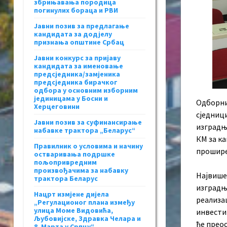
збрињавања породица
погинулих бораца и РВИ
Јавни позив за предлагање
кандидата за додјелу
признања општине Србац
Јавни конкурс за пријаву
кандидата за именовање
предсједника/замјеника
предсједника бирачког
одбора у основним изборним
јединицама у Босни и
Одборни
Херцеговини
сједници
Јавни позив за суфинансирање
изградњ
набавке трактора „Беларус“
КМ за к
Правилник о условима и начину
прошире
остваривања подршке
пољопривредним
произвођачима за набавку
Највише
трактора Беларус
изградње
Нацрт измјене дијела
реализац
„Регулационог плана између
улица Моме Видовића,
инвестиц
Љубовијске, Здравка Челара и
ће преос
8. Марта у Српцу“