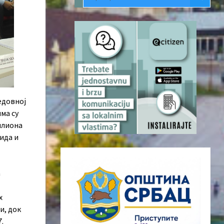
едовној
има су
илиона
ида и
а
х
и, док
.