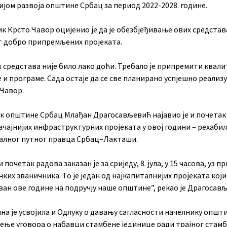
јом развоја општине Србац за период 2022-2028. године.
к Крсто Чавор оцијенио је да је обезбјеђивање ових средстав
т добро припремљених пројеката.
 средстава није било лако доћи. Требало је припремити квал
 и програме. Сада остаје да се све планирано успјешно реализуј
 Чавор.
к општине Србац Млађан Драгосављевић најавио је и почетак 
ачајнијих инфраструктурних пројеката у овој години – рехаби
алног путног правца Србац–Лакташи.
 почетак радова заказан је за сриједу, 8. јула, у 15 часова, уз п
ких званичника. То је један од најкапиталнијих пројеката који
ан ове године на подручју наше општине”, рекао је Драгосав
а је усвојила и Одлуку о давању сагласности начелнику општи
ење уговора о набавци стамбене јединице ради трајног стам