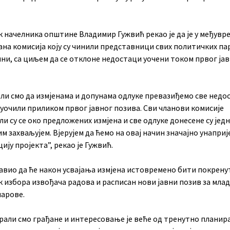
к начелника општине Владимир Гужвић рекао је да је у међувр
на комисија коју су чинили представници свих политичких пар
ни, са циљем да се отклоне недостаци уочени током првог ја
ли смо да измјенама и допунама одлуке превазиђемо све недо
 уочили приликом првог јавног позива. Сви чланови комисије
ли су се око предложених измјена и све одлуке донесене су јед
им захваљујем. Вјерујем да ћемо на овај начин значајно унапри
ију пројекта”, рекао је Гужвић.
јавио да ће након усвајања измјена истовремено бити покрену
 избора извођача радова и расписан нови јавни позив за мла
парове.
рали смо грађане и интересовање је веће од тренутно планир