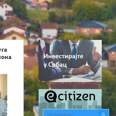
уга
иона
SEARCH: