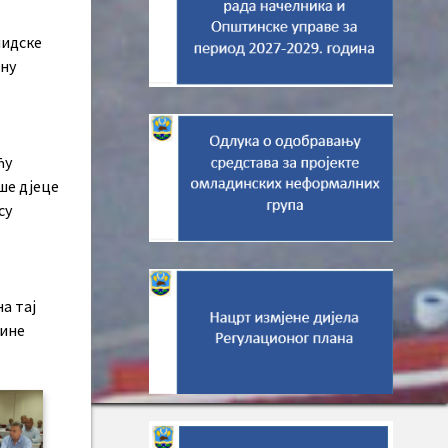
лидске
ину
ћу
ше дјеце
су
а тај
тине