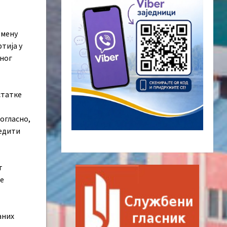
емену
тија у
вног
статке
ногласно,
једити
т
де
аних