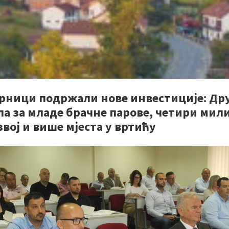
рници подржали нове инвестиције: Др
ла за младе брачне парове, четири мил
звој и више мјеста у вртићу