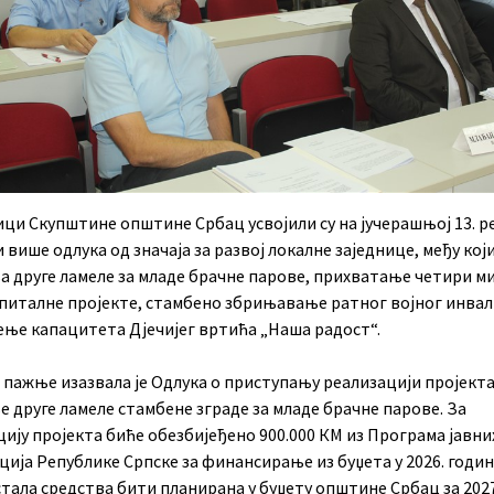
ци Скупштине општине Србац усвојили су на јучерашњој 13. р
 више одлука од значаја за развој локалне заједнице, међу кој
а друге ламеле за младе брачне парове, прихватање четири м
апиталне пројекте, стамбено збрињавање ратног војног инвал
ње капацитета Дјечијег вртића „Наша радост“.
 пажње изазвала је Одлука о приступању реализацији пројект
 друге ламеле стамбене зграде за младе брачне парове. За
ију пројекта биће обезбијеђено 900.000 КМ из Програма јавни
ија Републике Српске за финансирање из буџета у 2026. годин
тала средства бити планирана у буџету општине Србац за 2027