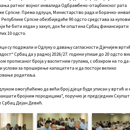
ања ратног војног инвалида Одбрамбено-отаџбинског рата
ке Српске. Према одлуци, Министарство рада и борачко-инва
 Републике Српске обезбиједиће 90 одсто средстава за купов
оји ће бити издан у закуп, док ће општина Србац финансирати
их 10 одсто.
ци су подржали и Одлуку о давању сагласности Дјечијем врти
дост“ Србац да у радној 2026/27. години упише до 20 одсто ви
ом прописаног броја у васпитним групама, с обзиром на то да 
и услови за проширење капацитета и да постоји велико
овање родитеља.
луком омогућићемо да већи број дјеце буде уписан у вртић и н
лакшати бројним породицама”, поручио је предсједник Скупш
 Србац Дејан Девић.