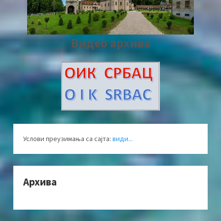
Видео архива
Услови преузимања са сајта:
види...
Архива