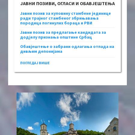
ЈАВНИ ПОЗИВИ, ОГЛАСИ И ОБАВЈЕШТЕЊА
Јавни позив за куповину стамбене јединице
ради трајног стамбеног збрињавања
породица погинулих бораца и РВИ
Јавни позив за предлагање кандидата за
додјелу признања општине Србац
Обавјештење о забрани одлагања отпада на
дивљим депонијама
ПОГЛЕДАЈ ВИШЕ