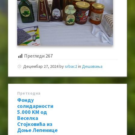
Прегледи
267
Децембар 27, 2024
by
srbac2
in
Дешавања
Претходна
Фонду
солидарности
5.000 KМ од
Веселка
Стојковића из
Доње Лепенице