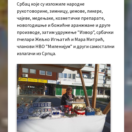
Србац које су изложиле народне
рукотоворине, зимницу, џемове, ликере,
чајеве, медењаке, козметичке препарате,
новогодишње и божићне аранжмане и друге
производе, затим удружење ”Извор”, србачки
пчелари Жељко Игњатић и Мара Митрић,
чланови НВО ”Миленијум” и други самостални
излагачи из Српца.