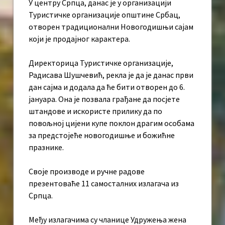
У центру Српца, данас је у организацији
Туристичке организације општине Србац,
отворен традиционални Новогодишњи сајам
који је продајног карактера.
Директорица Туристичке организације,
Радисава Шушчевић, рекла је да је данас први
дан сајма и додала да ће бити отворен до 6.
јануара. Она је позвала грађане да посјете
штандове и искористе прилику да по
повољној цијени купе поклон драгим особама
за предстојеће новогодишње и божићне
празнике.
Своје производе и ручне радове
презентоваће 11 самосталних излагача из
Српца.
Међу излагачима су чланице Удружења жена