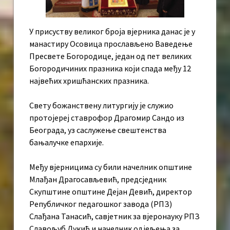
У присуству великог броја вјерника данас је у
манастиру Осовица прослављено Ваведење
Пресвете Богородице, један од пет великих
Богородичиних празника који спада међу 12
највећих хришћанских празника.
Свету божанствену литургију је служио
протојереј ставрофор Драгомир Сандо из
Београда, уз саслужење свештенства
бањалучке епархије.
Међу вјерницима су били начелник општине
Млађан Драгосављевић, предсједник
Скупштине општине Дејан Девић, директор
Републичког педагошког завода (РПЗ)
Слађана Танасић, савјетник за вјеронауку РПЗ
Славољуб Лукић и начелник одјељења за