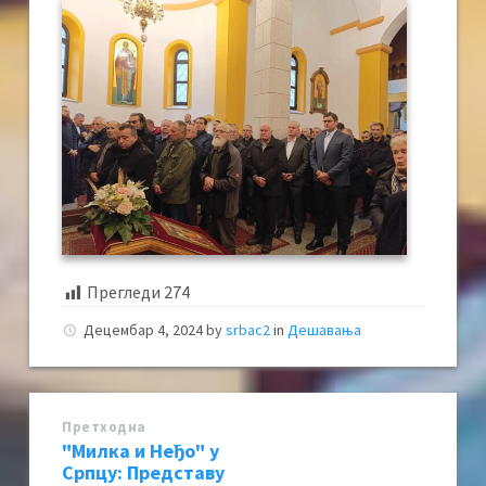
Прегледи
274
Децембар 4, 2024
by
srbac2
in
Дешавања
Претходна
"Милка и Неђо" у
Српцу: Представу