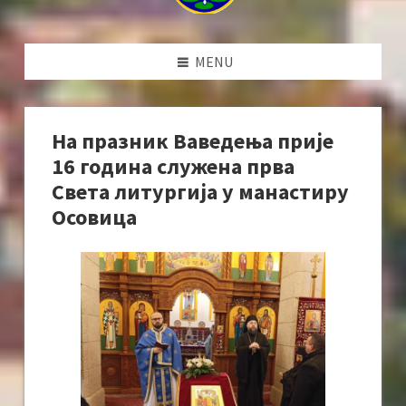
MENU
На празник Ваведења прије
16 година служена прва
Света литургија у манастиру
Осовица