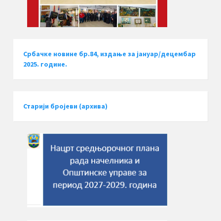
Србачке новине бр.84, издање за јануар/децембар
2025. године.
Старији бројеви (архива)