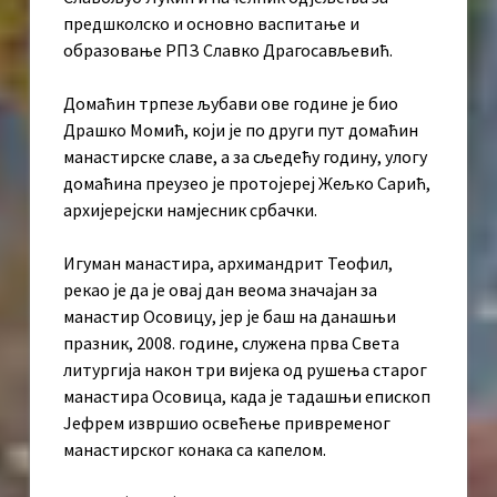
предшколско и основно васпитање и
образовање РПЗ Славко Драгосављевић.
Домаћин трпезе љубави ове године је био
Драшко Момић, који је по други пут домаћин
манастирске славе, а за сљедећу годину, улогу
домаћина преузео је протојереј Жељко Сарић,
архијерејски намјесник србачки.
Игуман манастира, архимандрит Теофил,
рекао је да је овај дан веома значајан за
манастир Осовицу, јер је баш на данашњи
празник, 2008. године, служена прва Света
литургија након три вијека од рушења старог
манастира Осовица, када је тадашњи епископ
Јефрем извршио освећење привременог
манастирског конака са капелом.