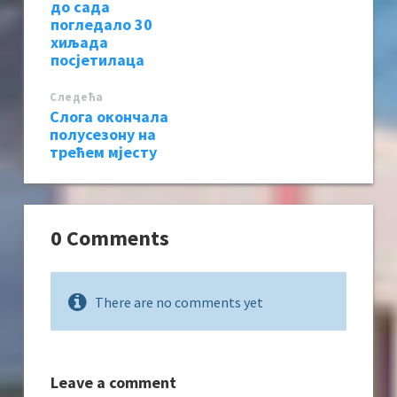
до сада
погледало 30
хиљада
посјетилаца
Следећa
Слога окончала
полусезону на
трећем мјесту
0 Comments
There are no comments yet
Leave a comment