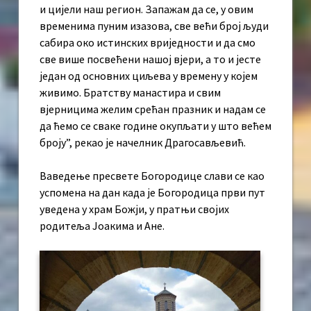
и цијели наш регион. Запажам да се, у овим
временима пуним изазова, све већи број људи
сабира око истинских вриједности и да смо
све више посвећени нашој вјери, а то и јесте
један од основних циљева у времену у којем
живимо. Братству манастира и свим
вјерницима желим срећан празник и надам се
да ћемо се сваке године окупљати у што већем
броју”, рекао је начелник Драгосављевић.
Ваведење пресвете Богородице слави се као
успомена на дан када је Богородица први пут
уведена у храм Божји, у пратњи својих
родитеља Јоакима и Ане.