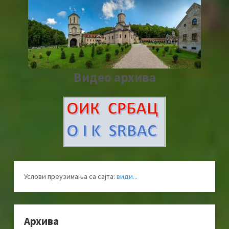
Видео архива
Услови преузимања са сајта:
види...
Архива