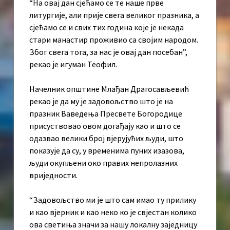
“На овај дан сјећамо се те наше прве
литургије, али прије свега великог празника, а
сјећамо се и свих тих година које је некада
стари манастир проживио са својим народом.
Због свега тога, за нас је овај дан посебан”,
рекао је игуман Теофил.
Начелник општине Млађан Драгосављевић
рекао је да му је задовољство што је на
празник Ваведења Пресвете Богородице
присуствовао овом догађају као и што се
одазвао велики број вјерујућих људи, што
показује да су, у временима пуних изазова,
људи окупљени око правих непролазних
вриједности.
“Задовољство ми је што сам имао ту прилику
и као вјерник и као неко ко је свјестан колико
ова светиња значи за нашу локалну заједницу