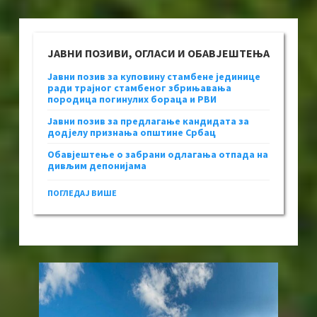
ЈАВНИ ПОЗИВИ, ОГЛАСИ И ОБАВЈЕШТЕЊА
Јавни позив за куповину стамбене јединице
ради трајног стамбеног збрињавања
породица погинулих бораца и РВИ
Јавни позив за предлагање кандидата за
додјелу признања општине Србац
Обавјештење о забрани одлагања отпада на
дивљим депонијама
ПОГЛЕДАЈ ВИШЕ