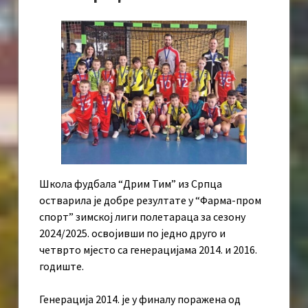
Школа фудбала “Дрим Тим” из Српца
остварила је добре резултате у “Фарма-пром
спорт” зимској лиги полетараца за сезону
2024/2025. освојивши по једно друго и
четврто мјесто са генерацијама 2014. и 2016.
годиште.
Генерација 2014. је у финалу поражена од