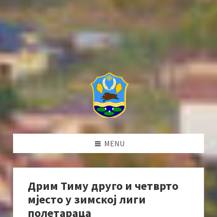
MENU
Дрим Тиму друго и четврто
мјесто у зимској лиги
полетараца