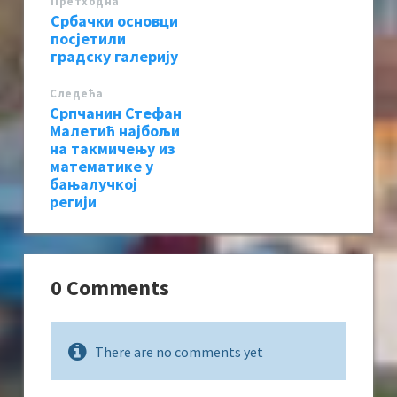
Претходна
Србачки основци
посјетили
градску галерију
Следећa
Српчанин Стефан
Малетић најбољи
на такмичењу из
математике у
бањалучкој
регији
0 Comments
There are no comments yet