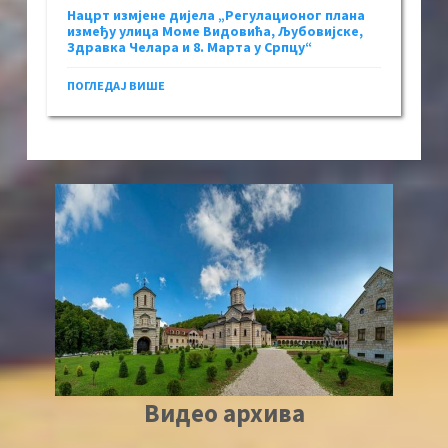
Нацрт измјене дијела „Регулационог плана
између улица Моме Видовића, Љубовијске,
Здравка Челара и 8. Марта у Српцу“
ПОГЛЕДАЈ ВИШЕ
Видео архива