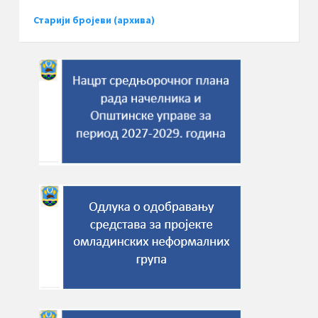
Старији бројеви (архива)