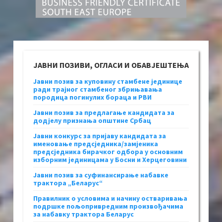
ЈАВНИ ПОЗИВИ, ОГЛАСИ И ОБАВЈЕШТЕЊА
Јавни позив за куповину стамбене јединице
ради трајног стамбеног збрињавања
породица погинулих бораца и РВИ
Јавни позив за предлагање кандидата за
додјелу признања општине Србац
Јавни конкурс за пријаву кандидата за
именовање предсједника/замјеника
предсједника бирачког одбора у основним
изборним јединицама у Босни и Херцеговини
Јавни позив за суфинансирање набавке
трактора „Беларус“
Правилник о условима и начину остваривања
подршке пољопривредним произвођачима
за набавку трактора Беларус