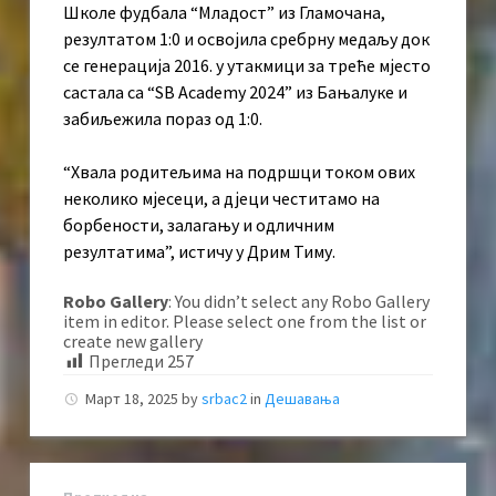
Школе фудбала “Младост” из Гламочана,
резултатом 1:0 и освојила сребрну медаљу док
се генерација 2016. у утакмици за треће мјесто
састала са “SB Academy 2024” из Бањалуке и
забиљежила пораз од 1:0.
“Хвала родитељима на подршци током ових
неколико мјесеци, а дјеци честитамо на
борбености, залагању и одличним
резултатима”, истичу у Дрим Тиму.
Robo Gallery
: You didn’t select any Robo Gallery
item in editor. Please select one from the list or
create new gallery
Прегледи
257
Март 18, 2025
by
srbac2
in
Дешавања