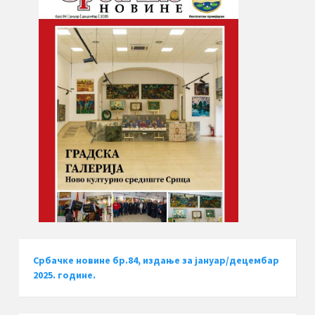
Србачке новине бр.84, издање за јануар/децембар
2025. године.