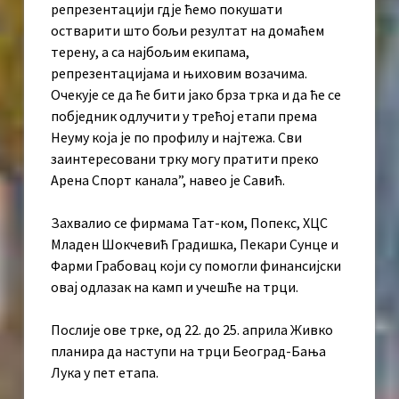
репрезентацији гдје ћемо покушати
остварити што бољи резултат на домаћем
терену, а са најбољим екипама,
репрезентацијама и њиховим возачима.
Очекује се да ће бити јако брза трка и да ће се
побједник одлучити у трећој етапи према
Неуму која је по профилу и најтежа. Сви
заинтересовани трку могу пратити преко
Арена Спорт канала”, навео је Савић.
Захвалио се фирмама Тат-ком, Попекс, ХЦС
Младен Шокчевић Градишка, Пекари Сунце и
Фарми Грабовац који су помогли финансијски
овај одлазак на камп и учешће на трци.
Послије ове трке, од 22. до 25. априла Живко
планира да наступи на трци Београд-Бања
Лука у пет етапа.