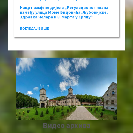
Нацрт измјене дијела „Регулационог плана
између улица Моме Видовића, Љубовијске,
Здравка Челара и 8. Марта у Српцу“
ПОГЛЕДАЈ ВИШЕ
Видео архива