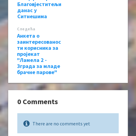
Благовјеститељи
данас у
Ситнешима
Следећa
Анкета о
заинтересованос
ти корисника за
пројекат
"Ламела 2 -
Зграда за младе
брачне парове"
0 Comments
There are no comments yet