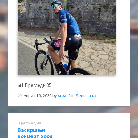
Прегледи
85
Април 16, 2026
by
srbac2
in
Дешавања
Претходна
Васкршњи
концерт хора