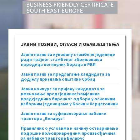
ЈАВНИ ПОЗИВИ, ОГЛАСИ И ОБАВЈЕШТЕЊА
Јавни позив за куповину стамбене јединице
ради трајног стамбеног збрињавања
породица погинулих бораца и РВИ
Јавни позив за предлагање кандидата за
додјелу признања општине Србац
Јавни конкурс за пријаву кандидата за
именовање предсједника/замјеника
предсједника бирачког одбора у основним
изборним јединицама у Босни и Херцеговини
Јавни позив за суфинансирање набавке
трактора „Беларус“
Правилник о условима и начину остваривања
подршке пољопривредним произвођачима
за набавку трактора Беларус