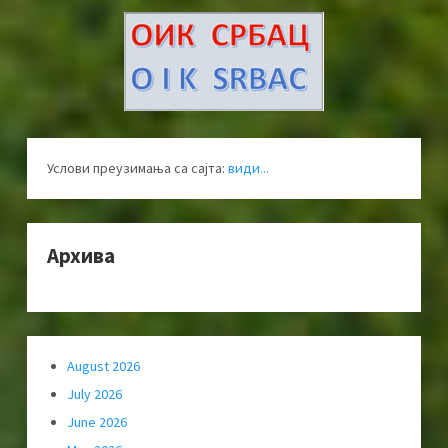
Услови преузимања са сајта:
види...
Архива
August 2026
July 2026
June 2026