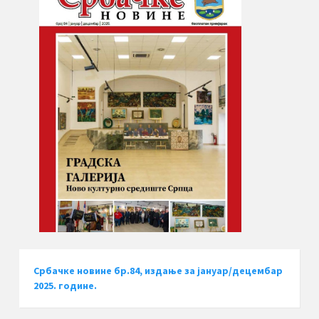
Србачке новине бр.84, издање за јануар/децембар
2025. године.