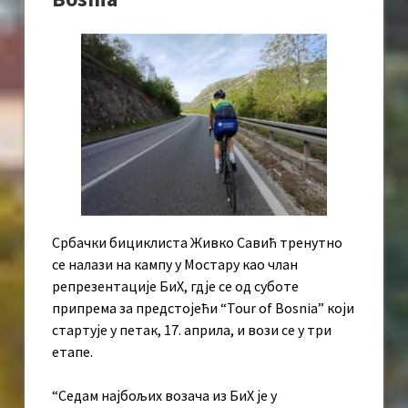
Србачки бициклиста Живко Савић тренутно
се налази на кампу у Мостару као члан
репрезентације БиХ, гдје се од суботе
припрема за предстојећи “Tour of Bosnia” који
стартује у петак, 17. априла, и вози се у три
етапе.
“Седам најбољих возача из БиХ је у