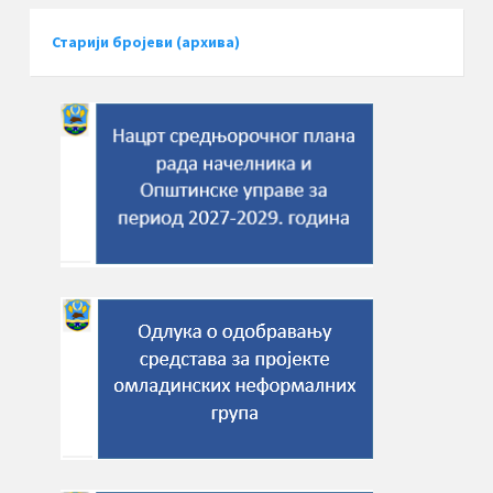
Старији бројеви (архива)