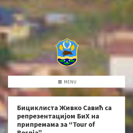
MENU
Бициклиста Живко Савић са
репрезентацијом БиХ на
припремама за “Tour of
Bosnia”