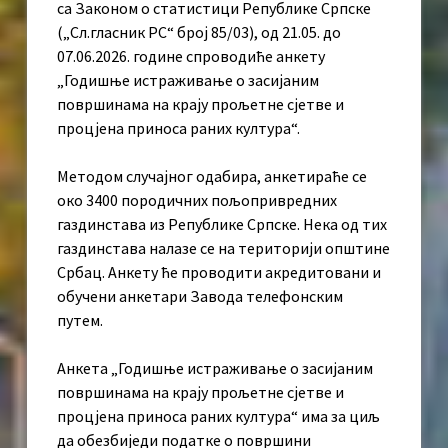
са Законом о статистици Републике Српске
(„Сл.гласник РС“ број 85/03), од 21.05. до
07.06.2026. године спроводиће анкету
„Годишње истраживање о засијаним
површинама на крају прољетне сјетве и
процјена приноса раних култура“.
Методом случајног одабира, анкетираће се
око 3400 породичних пољопривредних
газдинстава из Републике Српске. Нека од тих
газдинстава налазе се на територији општине
Србац. Анкету ће проводити акредитовани и
обучени анкетари Завода телефонским
путем.
Анкета „Годишње истраживање о засијаним
површинама на крају прољетне сјетве и
процјена приноса раних култура“ има за циљ
да обезбиједи податке о површини