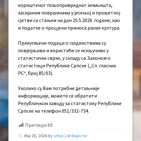
кориштеног пољопривредног земљишта,
засијаним површинама у јесењој и прољетној
сјетви са стањем на дан 25.5.2026. године, као
и податке о процјени приноса раних култура.
Прикупљени подаци о газдинствима су
повјерљиви и користиће се искључиво у
статистичке сврхе, у складу са Законом о
статистици Републике Српске („Сл. гласник
РС“, број 85/03).
Уколико су Вам потребне детаљније
информације, можете се обратити
Републичком заводу за статистику Републике
Српске на телефон 051/332-734.
Прегледи
69
Мај 20, 2026
by
srbac2
in
Вијести