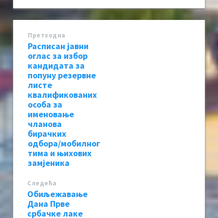
Претходна
Расписан јавни
оглас за избор
кандидата за
попуну резервне
листе
квалификованих
особа за
именовање
чланова
бирачких
одбора/мобилног
тима и њихових
замјеника
Следећa
Обиљежавање
Дана Прве
србачке лаке