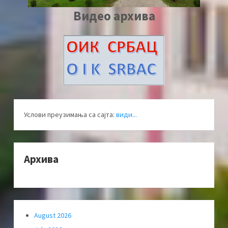
Видео архива
Услови преузимања са сајта:
види...
Архива
August 2026