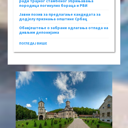
ради трајног стамбеног збрињавања
породица погинулих бораца и РВИ
Јавни позив за предлагање кандидата за
додјелу признања општине Србац
Обавјештење о забрани одлагања отпада на
дивљим депонијама
ПОГЛЕДАЈ ВИШЕ