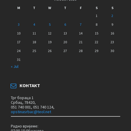
M
T
W
T
F
S
S
1
2
3
4
5
6
7
8
9
10
11
12
13
14
15
16
17
18
19
20
21
22
23
24
25
26
27
28
29
30
31
« Jul
КОНТАКТ
Трг бораца 1
Србац,
78420,
051 740 001, 051 740 124,
opstinasrbac@teol.net
Радно вријеме:
07:00-15:00 часова