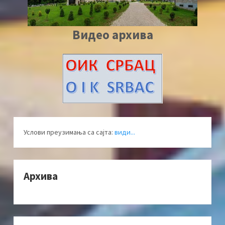
Видео архива
Услови преузимања са сајта:
види...
Архива