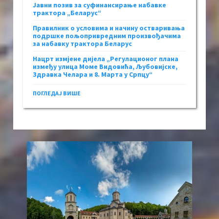
Јавни позив за суфинансирање набавке
трактора „Беларус“
Правилник о условима и начину остваривања
подршке пољопривредним произвођачима
за набавку трактора Беларус
Нацрт измјене дијела „Регулационог плана
између улица Моме Видовића, Љубовијске,
Здравка Челара и 8. Марта у Српцу“
ПОГЛЕДАЈ ВИШЕ