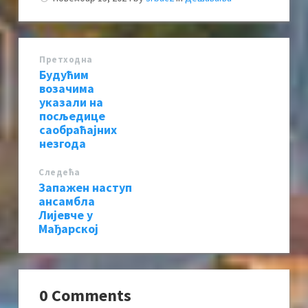
Претходна
Будућим
возачима
указали на
посљедице
саобраћајних
незгода
Следећa
Запажен наступ
ансамбла
Лијевче у
Мађарској
0 Comments