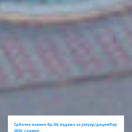
Србачке новине бр.84, издање за јануар/децембар
2025. године.