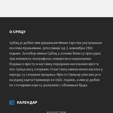
О СРПЦУ
Србац је добио име рјешењем Министарства унутрашњих
послова Краљевине Југославије од 2. новембра 1933.
године. За избор имена Србац у основи били су пресудна
три елемента: географски, повијесни и национални.
Подаци о мјесту и настанку појединих насељених мјеста
око Српца нису сачувани. О настанку имена неких насеља у
народу су сачувана предања. Мјесто Свињар уписано је и
на једној карти Германије из 1621. године, а име је добио
по сточарима који су долазили с оближњих брда.
КАЛЕНДАР
AUGUST 2026