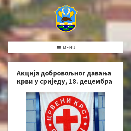
MENU
Акција добровољног давања
крви у сриједу, 18. децембра