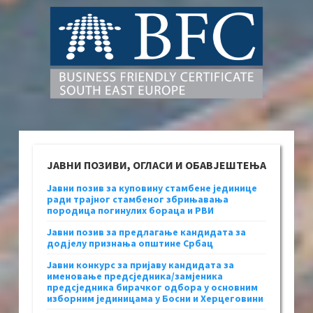
ЈАВНИ ПОЗИВИ, ОГЛАСИ И ОБАВЈЕШТЕЊА
Јавни позив за куповину стамбене јединице
ради трајног стамбеног збрињавања
породица погинулих бораца и РВИ
Јавни позив за предлагање кандидата за
додјелу признања општине Србац
Јавни конкурс за пријаву кандидата за
именовање предсједника/замјеника
предсједника бирачког одбора у основним
изборним јединицама у Босни и Херцеговини