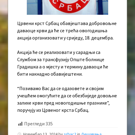
Црвени крст Србац обавјештава добровољне
даваоце крви да ће се трећа овогодишња
акција организовати у сриједу, 18. децембра.
Акција ће се реализовати у сарадњи са
Службом за трансфузију Опште болнице
Градишка а о мјесту и термину даваоци ће
бити накнадно обавијештени.
“Позивамо Вас да се одазовете и својим
учешћем омогућите да се обезбиједе довољне
залихе крви пред новогодишње празнике”,
поручују из Црвеног крста Србац.
Прегледи
335
Новембар 13, 2024
by
srbac2
in
Дешавања