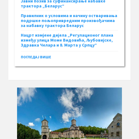
Јавни позив за суфинансирање набавке
трактора „Беларус“
Правилник о условима и начину остваривања
подршке пољопривредним произвођачима
за набавку трактора Беларус
Нацрт измјене дијела „Регулационог плана
између улица Моме Видовића, Љубовијске,
Здравка Челара и 8. Марта у Српцу“
ПОГЛЕДАЈ ВИШЕ