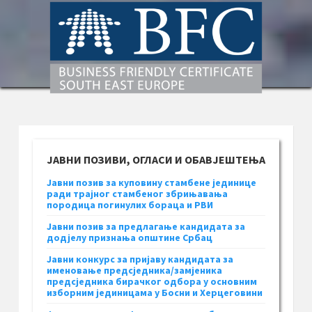
ЈАВНИ ПОЗИВИ, ОГЛАСИ И ОБАВЈЕШТЕЊА
Јавни позив за куповину стамбене јединице
ради трајног стамбеног збрињавања
породица погинулих бораца и РВИ
Јавни позив за предлагање кандидата за
додјелу признања општине Србац
Јавни конкурс за пријаву кандидата за
именовање предсједника/замјеника
предсједника бирачког одбора у основним
изборним јединицама у Босни и Херцеговини