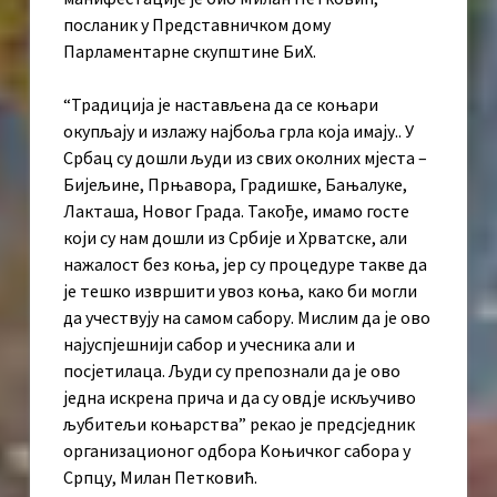
посланик у Представничком дому
Парламентарне скупштине БиХ.
“Традиција је настављена да се коњари
окупљају и излажу најбоља грла која имају.. У
Србац су дошли људи из свих околних мјеста –
Бијељине, Прњавора, Градишке, Бањалуке,
Лакташа, Новог Града. Такође, имамо госте
који су нам дошли из Србије и Хрватске, али
нажалост без коња, јер су процедуре такве да
је тешко извршити увоз коња, како би могли
да учествују на самом сабору. Мислим да је ово
најуспјешнији сабор и учесника али и
посјетилаца. Људи су препознали да је ово
једна искрена прича и да су овдје искључиво
љубитељи коњарства” рекао је предсједник
организационог одбора Kоњичког сабора у
Српцу, Милан Петковић.