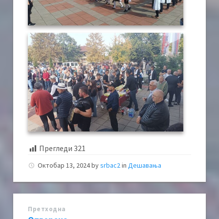
Прегледи
321
Октобар 13, 2024
by
srbac2
in
Дешавања
Претходна