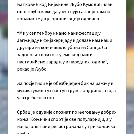
Батковић код Бијељине. Љубо Kумовић члан
овог клуба каже да учествују са запрегама и
коњима те да је организација одлична.
“Ми у септембру имамо манифестацију
Јагњијаду и фијакеријаду и долазе нам наши
другари из коњичких клубова из Српца. Са
задовољством гостујемо код њих и
наставићемо сарадњу и наредних година”,
рекао је Љубо.
За посјетиоце је обезбијеђен бик на ражњу и
музика уживо уз наступ групе Јандрино јато, а
улаз је бесплатан.
Србац је одувијек познат по његовању добрих
коња. Kоњички спорт је све популарнији, а у
нашој општини регистрована су три коњичка
клуба.