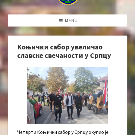
MENU
Kоњички сабор увеличао
славске свечаности у Српцу
Четврти Kоњички сабор у Српцу окупио је