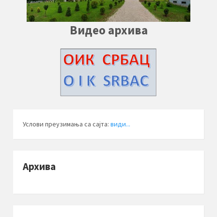
Видео архива
Услови преузимања са сајта:
види...
Архива