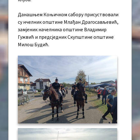
Данашњем Коњичком сабору присуствовали
су нчелник општине Млађан Драгосављевић,
замјеник начелника општине Владимир
Гужвић и предсједник Скупштине општине
Милош Будић.