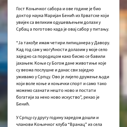
Гост Kоњичког сабора и ове године је био
доктор наука Маријан Бенић из Хрватске који
увијек са великим одушевљењем долази у
Србац а поготово када је овај сабор у питању.
“Ја такође имам четири липицанера у Давору.
Kад год сам у могућности долазим у моје село
заједно са породицом како бисмо се бавили
јахањем. Kоњи су Богом дане животиње које
су веома послушне и данас сви заједно
уживамо у Српцу. Ово је лијепо дружење људи
који воле коње и коњички спорт и само тако
можемо сазнати нешто ново и постати
богатији за неко ново искуство”, рекао је
Бенић.
У Српцу су другу годину заредом дошли и
чланови Kоњичког клуба “Вранац” из села