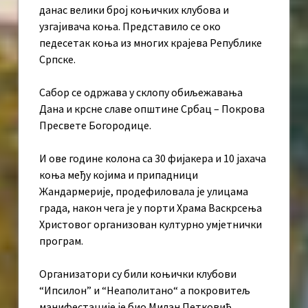
данас велики број коњичких клубова и
узгајивача коња. Представило се око
педесетак коња из многих крајева Републике
Српске.
Сабор се одржава у склопу обиљежавања
Дана и крсне славе општине Србац – Покрова
Пресвете Богородице.
И ове године колона са 30 фијакера и 10 јахача
коња међу којима и припадници
Жандармерије, продефиловала је улицама
града, након чега је у порти Храма Васкрсења
Христовог организован културно умјетнички
програм.
Организатори су били коњички клубови
“Ипсилон” и “Неаполитано“ а покровитељ
манифестације је био Милан Петковић,