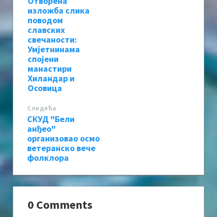
Отворена
изложба слика
поводом
славских
свечаности:
Умјетнинама
спојени
манастири
Хиландар и
Осовица
Следећa
СКУД "Бели
анђео"
организовао осмо
ветеранско вече
фолклора
0 Comments