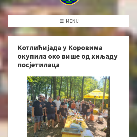
MENU
Kотлићијада у Kоровима
окупила око више од хиљаду
посјетилаца