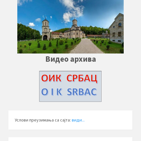
Видео архива
Услови преузимања са сајта:
види...