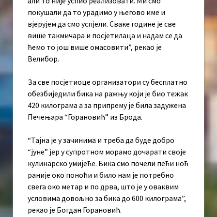
али то није успио реализовати. Ми смо
покушали да то урадимо у његово име и
вјерујем да смо успјели. Сваке године је све
више такмичара и посјетилаца и надам се да
ћемо то још више омасовити”, рекао је
Велибор.
За све посјетиоце организатори су бесплатно
обезбиједили бика на ражњу који је био тежак
420 килограма а за припрему је била задужена
Печењара “Горановић” из Брода.
“Тајна је у зачинима и треба да буде добро
“јуне” јер у супротном морамо дочарати своје
кулинарско умијеће. Бика смо почели пећи ноћ
раније око поноћи и било нам је потребно
свега око метар и по дрва, што је у оваквим
условима довољно за бика до 600 килограма”,
рекао је Богдан Горановић.