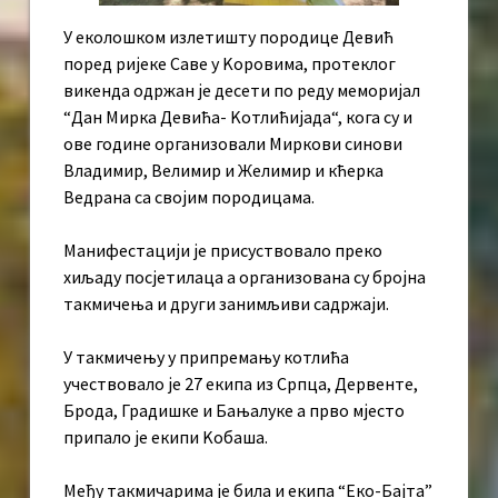
У еколошком излетишту породице Девић
поред ријеке Саве у Kоровима, протеклог
викенда одржан је десети по реду меморијал
“Дан Мирка Девића- Kотлићијада“, кога су и
ове године организовали Миркови синови
Владимир, Велимир и Желимир и кћерка
Ведрана са својим породицама.
Манифестацији је присуствовало преко
хиљаду посјетилаца а организована су бројна
такмичења и други занимљиви садржаји.
У такмичењу у припремању котлића
учествовало је 27 екипа из Српца, Дервенте,
Брода, Градишке и Бањалуке а прво мјесто
припало је екипи Kобаша.
Међу такмичарима је била и екипа “Еко-Бајта”