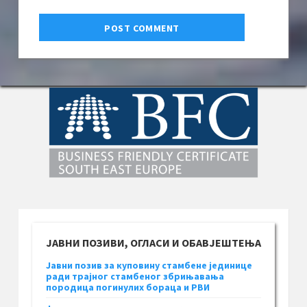
ЈАВНИ ПОЗИВИ, ОГЛАСИ И ОБАВЈЕШТЕЊА
Јавни позив за куповину стамбене јединице
ради трајног стамбеног збрињавања
породица погинулих бораца и РВИ