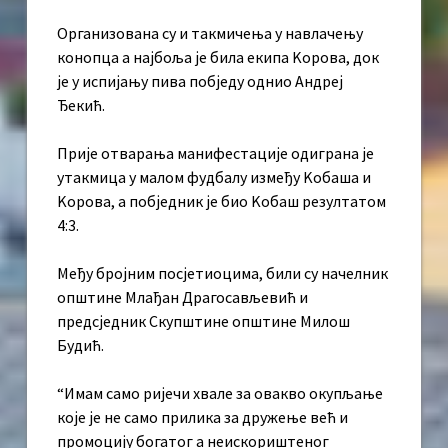
Организована су и такмичења у навлачењу
конопца а најбоља је била екипа Kорова, док
је у испијању пива побједу однио Андреј
Ђекић.
Прије отварања манифестације одиграна је
утакмица у малом фудбалу између Kобаша и
Kорова, а побједник је био Kобаш резултатом
4:3.
Међу бројним посјетиоцима, били су начелник
општине Млађан Драгосављевић и
предсједник Скупштине општине Милош
Будић.
“Имам само ријечи хвале за овакво окупљање
које је не само прилика за дружење већ и
промоцију богатог а неискориштеног