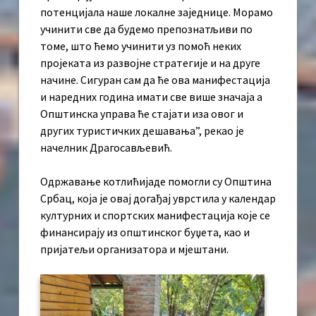
потенцијала наше локалне заједнице. Морамо
учинити све да будемо препознатљиви по
томе, што ћемо учинити уз помоћ неких
пројеката из развојне стратегије и на друге
начине. Сигуран сам да ће ова манифестација
и наредних година имати све више значаја а
Општинска управа ће стајати иза овог и
других туристичких дешавања”, рекао је
начелник Драгосављевић.
Одржавање котлићијаде помогли су Општина
Србац, која је овај догађај уврстила у календар
културних и спортских манифестација које се
финансирају из општинског буџета, као и
пријатељи организатора и мјештани.