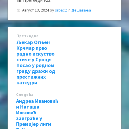
Прегледи
922
Август 13, 2024
by
srbac2
in
Дешавања
Претходна
Љекар Огњен
Крчмар прво
радно искуство
стиче у Српцу:
Посао у родном
граду дражи од
престижних
катедри
Следећa
Андреа Ивановић
и Наташа
Ивковић
заиграће у
Премијер лиги