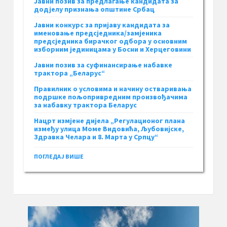
Јавни позив за предлагање кандидата за
додјелу признања општине Србац
Јавни конкурс за пријаву кандидата за
именовање предсједника/замјеника
предсједника бирачког одбора у основним
изборним јединицама у Босни и Херцеговини
Јавни позив за суфинансирање набавке
трактора „Беларус“
Правилник о условима и начину остваривања
подршке пољопривредним произвођачима
за набавку трактора Беларус
Нацрт измјене дијела „Регулационог плана
између улица Моме Видовића, Љубовијске,
Здравка Челара и 8. Марта у Српцу“
ПОГЛЕДАЈ ВИШЕ