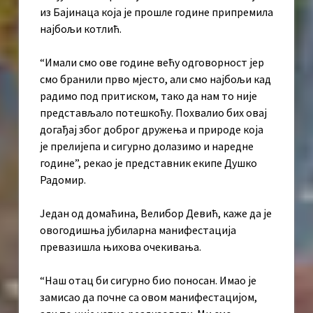
из Бајинаца која је прошле године припремила
најбољи котлић.
“Имали смо ове године већу одговорност јер
смо бранили прво мјесто, али смо најбољи кад
радимо под притиском, тако да нам то није
представљало потешкоћу. Похвалио бих овај
догађај због доброг дружења и природе која
је прелијепа и сигурно долазимо и наредне
године”, рекао је представник екипе Душко
Радомир.
Један од домаћина, Велибор Девић, каже да је
овогодишња јубиларна манифестација
превазишла њихова очекивања.
“Наш отац би сигурно био поносан. Имао је
замисао да почне са овом манифестацијом,