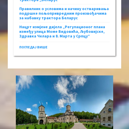
Правилник о условима и начину остваривања
подршке пољопривредним произвођачима
за набавку трактора Беларус
Нацрт измјене дијела „Регулационог плана
између улица Моме Видовића, Љубовијске,
Здравка Челара и 8. Марта у Српцу“
ПОГЛЕДАЈ ВИШЕ