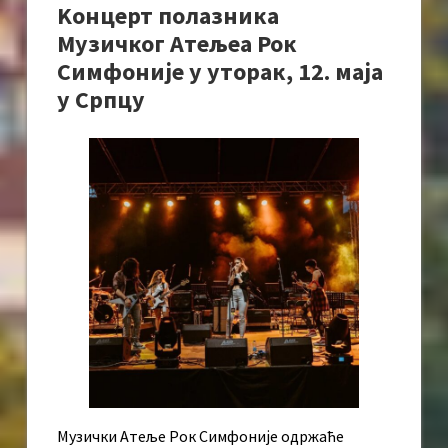
Kонцерт полазника
Музичког Атељеа Рок
Симфоније у уторак, 12. маја
у Српцу
Музички Атеље Рок Симфоније одржаће