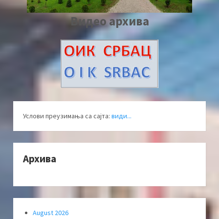
Видео архива
Услови преузимања са сајта:
види...
Архива
August 2026