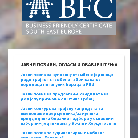
ЈАВНИ ПОЗИВИ, ОГЛАСИ И ОБАВЈЕШТЕЊА
Јавни позив за куповину стамбене јединице
ради трајног стамбеног збрињавања
породица погинулих бораца и РВИ
Јавни позив за предлагање кандидата за
додјелу признања општине Србац
Јавни конкурс за пријаву кандидата за
именовање предсједника/замјеника
предсједника бирачког одбора у основним
изборним јединицама у Босни и Херцеговини
Јавни позив за суфинансирање набавке
трактора „Беларус“