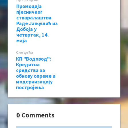
Промоција
пјесничког
стваралаштва
Раде Јањушић из
Добоја у
четвртак, 14.
маја
Следећa
КП "Водовод":
Кредитна
средства за
обнову опреме и
модернизацију
постројења
0 Comments