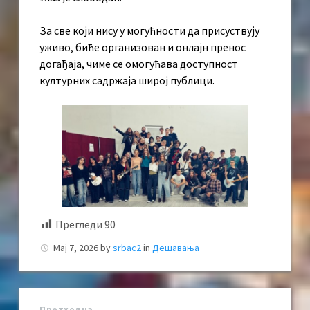
За све који нису у могућности да присуствују
уживо, биће организован и онлајн пренос
догађаја, чиме се омогућава доступност
културних садржаја широј публици.
Прегледи
90
Мај 7, 2026
by
srbac2
in
Дешавања
Претходна