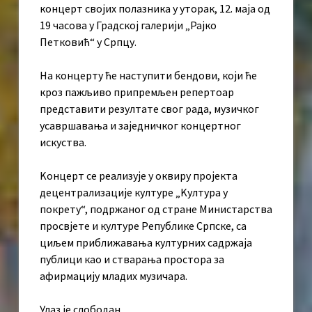
концерт својих полазника у уторак, 12. маја од
19 часова у Градској галерији „Рајко
Петковић“ у Српцу.
На концерту ће наступити бендови, који ће
кроз пажљиво припремљен репертоар
представити резултате свог рада, музичког
усавршавања и заједничког концертног
искуства.
Kонцерт се реализује у оквиру пројекта
децентрализације културе „Kултура у
покрету“, подржаног од стране Министарства
просвјете и културе Републике Српске, са
циљем приближавања културних садржаја
публици као и стварања простора за
афирмацију младих музичара.
Улаз је слободан.