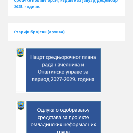
Србачке новине бр.84, издање за јануар/децембар
2025. године.
Старији бројеви (архива)