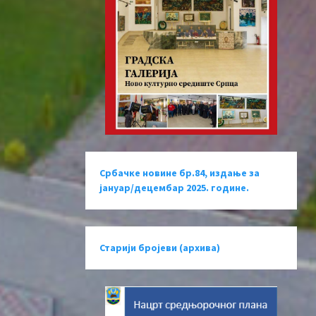
Србачке новине бр.84, издање за
јануар/децембар 2025. године.
Старији бројеви (архива)