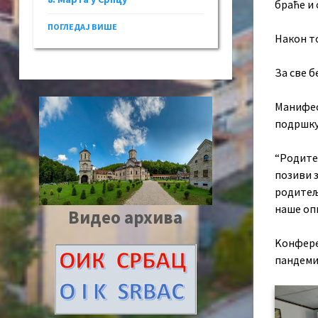
браће и
ПОГЛЕДАЈ ВИШЕ
Након т
За све б
Манифес
подршку
“Родитељ
позиви з
родитељ
наше оп
Видео архива
Kонферен
пандеми