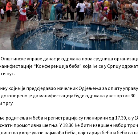
и Општинске управе данас је одржана прва сједница организа
манифестације “Kонференција беба” која ће се у Српцу одржа
ти пут.
анку којим је предсједавао начелник Одјељења за општу управ
договорено је да манифестација буде одржана у четвртак 30. 
 тргу.
 родитеља и беба и регистрација су планирани од 17.30, а у 1
држати промотивна шетња. У 18.30 ће бити извршен избор тро
ништва у које улазе најмлађа беба, најстарија беба и беба са 