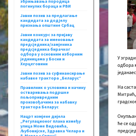
збрињавања породица
погинулих бораца и РВИ
Јавни позив за предлагање
кандидата за додјелу
признања општине Србац
Јавни конкурс за пријаву
кандидата за именовање
предсједника/замјеника
предсједника бирачког
одбора у основним изборним
У зград
јединицама у Босни и
Херцеговини
одбора 
једанаес
Јавни позив за суфинансирање
набавке трактора „Беларус“
На саст
Правилник о условима и начину
остваривања подршке
Митрић, 
пољопривредним
градском
произвођачима за набавку
трактора Беларус
Окупљање
Нацрт измјене дијела
„Регулационог плана између
ће се о
улица Моме Видовића,
предсјед
Љубовијске, Здравка Челара и
8. Марта у Српцу“