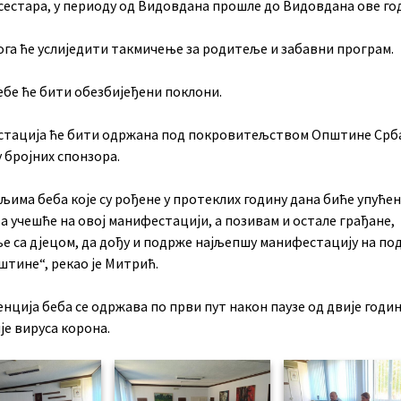
 сестара, у периоду од Видовдана прошле до Видовдана ове го
ога ће услиједити такмичење за родитеље и забавни програм.
ебе ће бити обезбијеђени поклони.
тација ће бити одржана под покровитељством Општине Срба
 бројних спонзора.
има беба које су рођене у протеклих годину дана биће упуће
а учешће на овој манифестацији, а позивам и остале грађане,
е са дјецом, да дођу и подрже најљепшу манифестацију на под
штине“, рекао је Митрић.
ција беба се одржава по први пут након паузе од двије годин
је вируса корона.