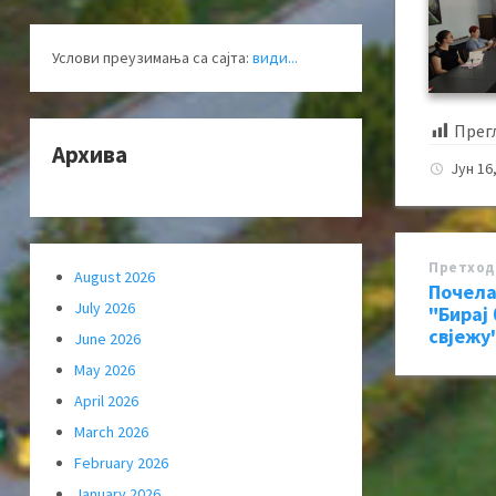
Услови преузимања са сајта:
види...
Прег
Архива
Јун 16
Претход
August 2026
Почела
July 2026
"Бирај
свјежу
June 2026
May 2026
April 2026
March 2026
February 2026
January 2026