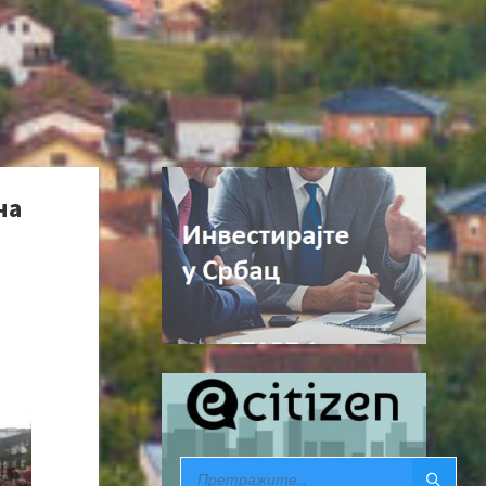
на
SEARCH: