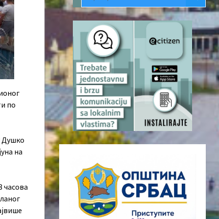
ционог
ти по
у Душко
јуна на
8 часова
чланог
највише