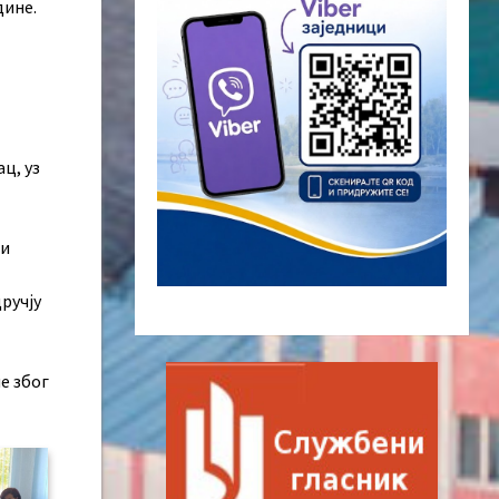
дине.
ц, уз
ни
ручју
е због