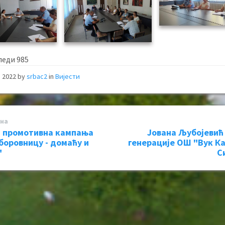
леди
985
, 2022
by
srbac2
in
Вијести
на
 промотивна кампања
Јована Љубојевић
 боровницу - домаћу и
генерације ОШ "Вук К
"
С