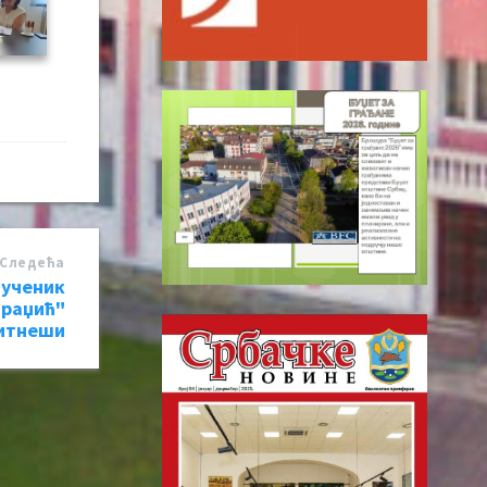
Следећa
 ученик
араџић"
итнеши