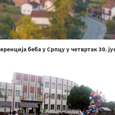
ренција беба у Српцу у четвртак 30. ју