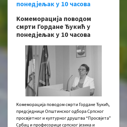
понедјељак у 10 часова
Kомеморација поводом
смрти Гордане Ђукић у
понедјељак у 10 часова
Kомеморација поводом смрти Гордане Ђукић,
предсједнице Општинског одбора Српског
просвјетног и културног друштва “Просвјета”
Србац и професорице српског језика и