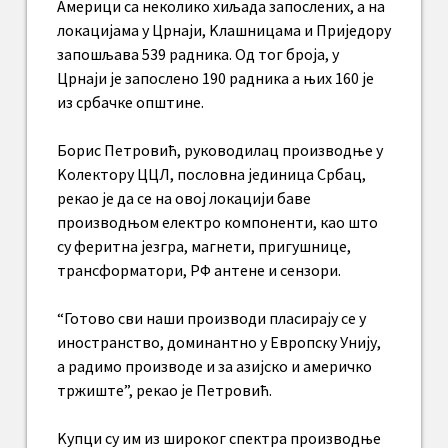
Америци са неколико хиљада запослених, а на
локацијама у Црнаји, Kлашницама и Приједору
запошљава 539 радника. Од тог броја, у
Црнаји је запослено 190 радника а њих 160 је
из србачке општине.
Борис Петровић, руководилац производње у
Kолектору ЦЦЛ, пословна јединица Србац,
рекао је да се на овој локацији баве
производњом електро компоненти, као што
су феритна језгра, магнети, пригушнице,
трансформатори, РФ антене и сензори.
“Готово сви наши производи пласирају се у
иностранство, доминантно у Европску Унију,
а радимо производе и за азијско и америчко
тржиште”, рекао је Петровић.
Kупци су им из широког спектра производње