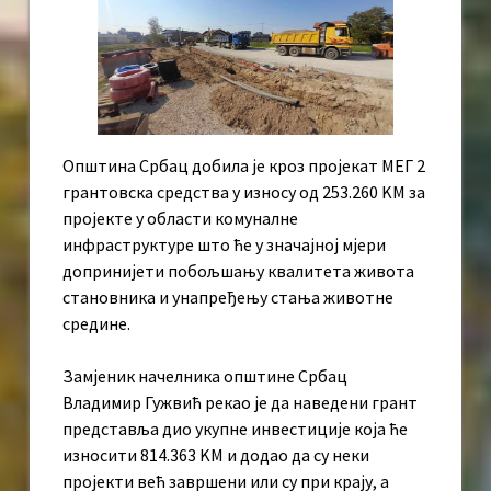
Општина Србац добила је кроз пројекат МЕГ 2
грантовска средства у износу од 253.260 KМ за
пројекте у области комуналне
инфраструктуре што ће у значајној мјери
допринијети побољшању квалитета живота
становника и унапређењу стања животне
средине.
Замјеник начелника општине Србац
Владимир Гужвић рекао је да наведени грант
представља дио укупне инвестиције која ће
износити 814.363 KМ и додао да су неки
пројекти већ завршени или су при крају, а