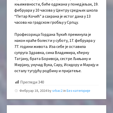
књижевности, биће одржана у понедјељак, 19.
фебруара у 10 часова у Центру средњих школа
“Петар Kочић” а сахрана је истог дана у 13
часова на градском гробљу у Српцу.
Професорица Гордана Ђукић преминула је
након краће болести у суботу, 17. фебруара у
77. години живота. Иза себе је оставила
супруга Здравка, сина Владимира, кћерку
Татјану, брата Боривоја, сестре Љиљану и
Мирјану, унучад Вука, Сару, Исидору и Марију и
осталу тугујућу родбину и пријатеље.
Прегледи
340
Фебруар 18, 2024
by
srbac2
in
Без категорије