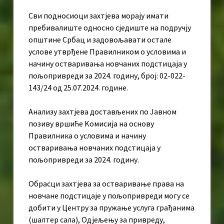
Сви подносиоци захтјева морају имати
пребивалиште односно сједиште на подручју
општине Србац и задовољавати остале
услове утврђене Правилником о условима и
начину остваривања новчаних подстицаја у
пољопривреди за 2024. годину, број: 02-022-
143/24 од 25.07.2024. године.
Анализу захтјева достављених по Јавном
позиву вршиће Kомисија на основу
Правилника о условима и начину
остваривања новчаних подстицаја у
пољопривреди за 2024. годину.
Обрасци захтјева за остваривање права на
новчане подстицаје у пољопривреди могу се
добити у Центру за пружање услуга грађанима
(шалтер сала), Одјељењу за привреду,