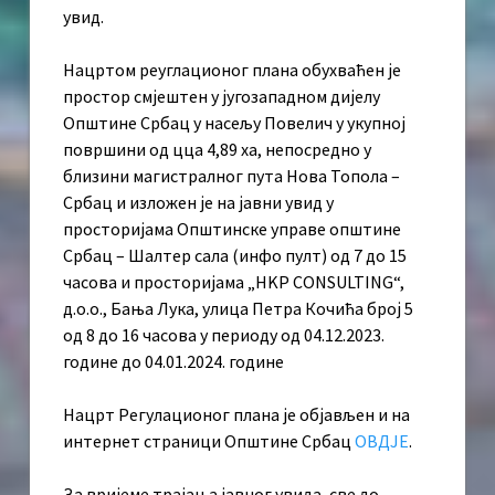
увид.
Нацртом реуглационог плана обухваћен је
простор смјештен у југозападном дијелу
Општине Србац у насељу Повелич у укупној
површини од цца 4,89 ха, непосредно у
близини магистралног пута Нова Топола –
Србац и изложен је на јавни увид у
просторијама Општинске управе општине
Србац – Шалтер сала (инфо пулт) од 7 до 15
часова и просторијама „HKP CONSULTING“,
д.о.о., Бања Лука, улица Петра Кочића број 5
од 8 до 16 часова у периоду од 04.12.2023.
године до 04.01.2024. године
Нацрт Регулационог плана јe објављен и на
интернет страници Општине Србац
ОВДЈЕ
.
За вријеме трајања јавног увида, све до