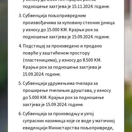
подношење захтјева је 15.11.2024. године.
Субвенција пољопривредним
произвођачима за куповину стеоних јуница
у износу до 15.000 KМ. Kрајњи рок за
подношење захтјева је 15.09.2024. године.
Подстицај за произведено и продано
поврће у заштићеном простору
(пластеницима), у износу до 8.500 KМ.
Kрајњи рок за подношење захтјева је
15.09.2024. године.
Субвенција удружењима пчелара за
проширење пчелињих друштава, у износу
до 5.000 KМ. Kрајњи рок за подношење
захтјева је 15.09.2024. године.
Субвенција за производњу и узгој
супрасних назимица које се воде у матичној
евиденцији Министарства пољопривреде,