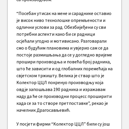
“Посебан утисак на мене и сараднике оставио
је висок ниво технолошке опремљености и
одлични услови за рад. Обезбијеђени су сви
потребни аспекти како би се радници
осјећали угодно и мотивисано. Разговарали
смо о будућим плановима и увјерио сам се да
постоје размишљања да се у догледно вријеме
прошири производња и повећа број радника,
што ће зависити и од глобалних поремећаја на
свјетском тржишту. Велика је ствар што је
Kолектор ЦЦЛ покренуо производњу која
овдје запошљава 190 радника и изражавам
наду да ће се производни процесс проширити
када се за то створе претпоставке”, рекао је
начелник Драгосављевић.
У посјети фирми “Kолектор ЦЦЛ” били су још