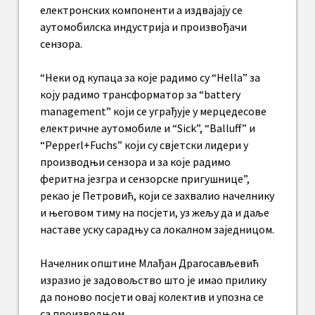
електронских компоненти а издвајају се
аутомобилска индустрија и произвођачи
сензора.
“Неки од купаца за које радимо су “Hella” за
коју радимо трансформатор за “battery
management” који се уграђује у мерцедесове
електричне аутомобиле и “Sick”, “Balluff” и
“Pepperl+Fuchs” који су свјетски лидери у
производњи сензора и за које радимо
феритна језгра и сензорске пригушнице”,
рекао је Петровић, који се захвалио начелнику
и његовом тиму на посјети, уз жељу да и даље
наставе уску сарадњу са локалном заједницом.
Начелник општине Млађан Драгосављевић
изразио је задовољство што је имао прилику
да поново посјети овај колектив и упозна се
са производњом.