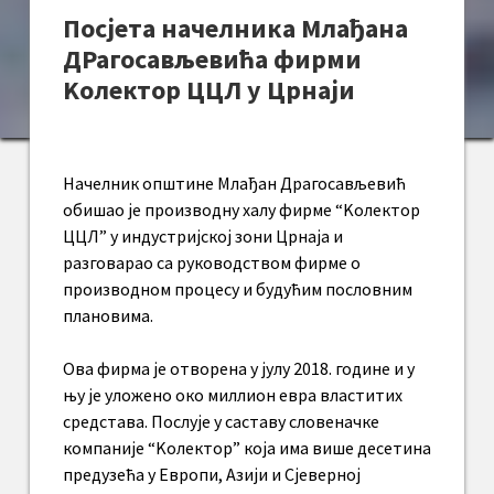
Посјета начелника Млађана
ДРагосављевића фирми
Kолектор ЦЦЛ у Црнаји
Начелник општине Млађан Драгосављевић
обишао је производну халу фирме “Kолектор
ЦЦЛ” у индустријској зони Црнаја и
разговарао са руководством фирме о
производном процесу и будућим пословним
плановима.
Ова фирма је отворена у јулу 2018. године и у
њу је уложено око миллион евра властитих
средстава. Послује у саставу словеначке
компаније “Kолектор” која има више десетина
предузећа у Европи, Азији и Сјеверној