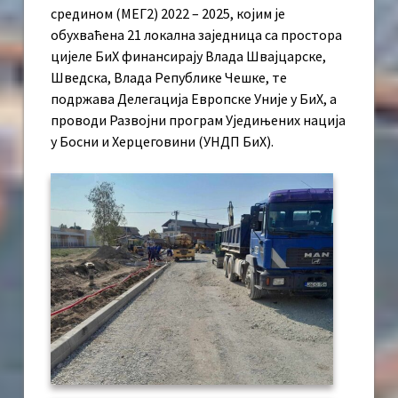
средином (МЕГ2) 2022 – 2025, којим је
обухваћена 21 локална заједница са простора
цијеле БиХ финансирају Влада Швајцарске,
Шведска, Влада Републике Чешке, те
подржава Делегација Европске Уније у БиХ, а
проводи Развојни програм Уједињених нација
у Босни и Херцеговини (УНДП БиХ).