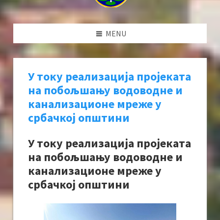
MENU
У току реализација пројеката
на побољшању водоводне и
канализационе мреже у
србачкој општини
У току реализација пројеката
на побољшању водоводне и
канализационе мреже у
србачкој општини