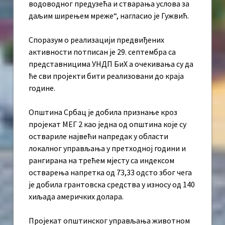
водоводног предузећа и стварања услова за
даљим ширењем мреже“, нагласио је Гужвић.
Споразум о реализацији предвиђених
активности потписан је 29. септембра са
представницима УНДП БиХ а очекивања су да
ће сви пројекти бити реализовани до краја
године.
Општина Србац је добила признање кроз
пројекат МЕГ 2 као једна од општина које су
оствариле највећи напредак у области
локалног управљања у претходној години и
рангирана на трећем мјесту са индексом
остварења напретка од 73,33 одсто због чега
је добила грантовска средства у износу од 140
хиљада америчких долара.
Пројекат општинског управљања животном