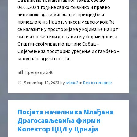
04.01.2024. године свако физичко и правно
лице може дати мишљење, примједбе и
приједлоге на Нацрт, уписом у свеску која ће
се налазити у просторијама у којима ће Нацрт
бити изложен или доставити у форми дописа
Општинској управи општине Србац –
Одјељење за просторно уређење и стамбено –
комуналне дјелатности.
Прегледи
346
Децембар 12, 2023
by
srbac2
in
Без категорије
Посјета начелника Млађана
Драгосављевића фирми
Kолектор ЦЦЛ у Црнаји