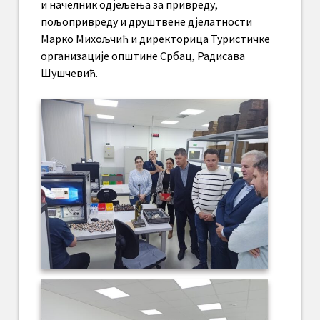
и начелник одјељења за привреду,
пољопривреду и друштвене дјелатности
Марко Михољчић и директорица Туристичке
организације општине Србац, Радисава
Шушчевић.