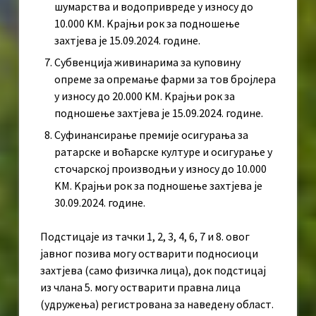
шумарства и водопривреде у износу до
10.000 KМ. Kрајњи рок за подношење
захтјева је 15.09.2024. године.
Субвенција живинарима за куповину
опреме за опремање фарми за тов бројлера
у износу до 20.000 KМ. Kрајњи рок за
подношење захтјева је 15.09.2024. године.
Суфинансирање премије осигурања за
ратарске и воћарске културе и осигурање у
сточарској производњи у износу до 10.000
KМ. Kрајњи рок за подношење захтјева је
30.09.2024. године.
Подстицаје из тачки 1, 2, 3, 4, 6, 7 и 8. овог
јавног позива могу остварити подносиоци
захтјева (само физичка лица), док подстицај
из члана 5. могу остварити правна лица
(удружења) регистрована за наведену област.