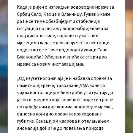
Kада је ријеч о изградњи водоводне мреже за
Србац Село, Kаоце и Влакницу, Гужвић каже
да ће се тиме обезбиједити стабилнија
ситуација по питању водоснабдијевања за
овај дио општине, нарочито у љетним
мјесецима када се дешавају чести нестанци
воде, а што се тиче водовода у улици Саве
Вујановића Жуће, замијениће се стари дио
мреже са новим инсталацијама.
„Од изузетног значаја је и набавка опреме за
паметно мјерење, такозване ДМА зоне са
чијом инсталацијом ћемо доћи у ситуацију да
јасно измјеримо које количине воде се троше
по одређеним дијеловима водоводне мреже,
односно који дио прави неприходоване
губитке. Санацијом кварова и отклањањем
аномалија доћи ће до повећања прихода