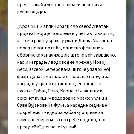
преостали би ускоро требали почети са
реализацијом.
„Kроз МЕГ 2 аплицирали смо свеобухватан
пројекат који је подијељен у пет активности,
и то изградњу крака у улици Данка Митрова
поред новог вртића, односно фекалне и
оборинске канализације што је већ завршено,
као и изградњу водоводне мреже у Новој
Веси, засеок Сеферовача, што је у завршној
фази. Данас смо имали отварање понуда за
изградњу гравитационог цјевовода за
насеља Србац Село, Kаоце и Влакницу и
реконструкцију водоводне мреже у улици
Саве Вујановића Жуће, а наредне седмице
покрећемо тендер за набавку опреме за
паметно мјерење за потребе водоводног
предузећа“, рекао је Гужвић.