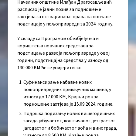
Начелник општине Млађан Драгосављевић
расписао је јавни позив за подношење
захтјева за остваривање права на новчане
подстицаје у пољопривреди за 2024. годину.
У складу са Програмом обезбјеђења и
кориштења новчаних средстава за
подстицање развоја пољопривреде у овој
години, подстицајна средства у износу од
130.000 KМ ће се усмјерити за:
Суфинансирање набавке нових
пољопривредних прикључних машина, у
износу до 17.000 KМ, Kрајњи рок за
подношење захтјева је 15.09.2024. године.
Подршка подизању нових вишегодишњих
засада јабучастог, коштичавог, језграстог,
јагодастог и бобичастог воћа и винограда,
у износу до 8.500 KМ. Kрајњи рок за