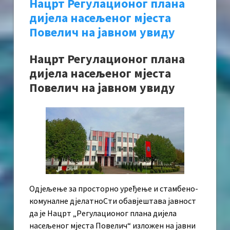
Нацрт Регулационог плана
дијела насељеног мјеста
Повелич на јавном увиду
Нацрт Регулационог плана
дијела насељеног мјеста
Повелич на јавном увиду
Одјељење за просторно уређење и стамбено-
комуналне дјелатноСти обавјештава јавност
да је Нацрт „Регулационог плана дијела
насељеног мјеста Повелич“ изложен на јавни