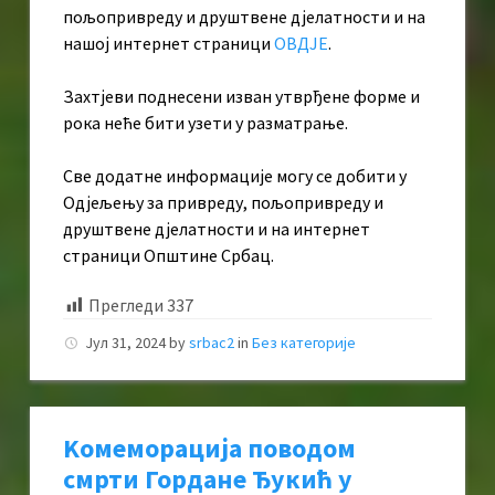
пољопривреду и друштвене дјелатности и на
нашој интернет страници
ОВДЈЕ
.
Захтјеви поднесени изван утврђене форме и
рока неће бити узети у разматрање.
Све додатне информације могу се добити у
Одјељењу за привреду, пољопривреду и
друштвене дјелатности и на интернет
страници Општине Србац.
Прегледи
337
Јул 31, 2024
by
srbac2
in
Без категорије
Kомеморација поводом
смрти Гордане Ђукић у