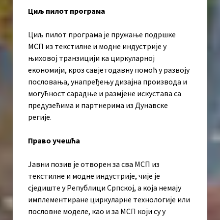
Циљ пилот програма
Циљ пилот програма је пружање подршке
МСП из текстилне и модне индустрије у
њиховој транзицији ка циркуларној
економији, кроз савјетодавну помоћ у развоју
пословања, унапређењу дизајна производа и
могућност сарадње и размјене искустава са
предузећима и партнерима из Дунавске
регије.
Право учешћа
Јавни позив је отворен за сва МСП из
текстилне и модне индустрије, чије је
сједиште у Републици Српској, а која немају
имплементиране циркуларне технологије или
пословне моделе, као и за МСП који су у