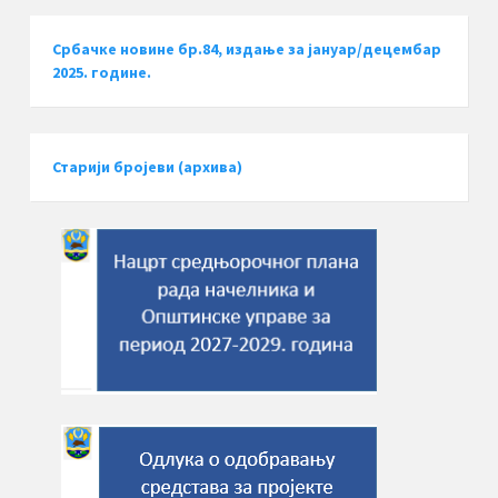
Србачке новине бр.84, издање за јануар/децембар
2025. године.
Старији бројеви (архива)