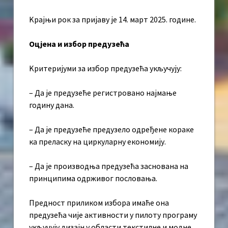
Kрајњи рок за пријаву је 14. март 2025. године.
Оцјена и избор предузећа
Kритеријуми за избор предузећа укључују:
– Да је предузеће регистровано најмање
годину дана.
– Да је предузеће предузело одређене кораке
ка преласку на циркуларну економију.
– Да је производња предузећа заснована на
принципима одрживог пословања.
Предност приликом избора имаће она
предузећа чије активности у пилоту програму
укључују дизајн у области текстилне и модне