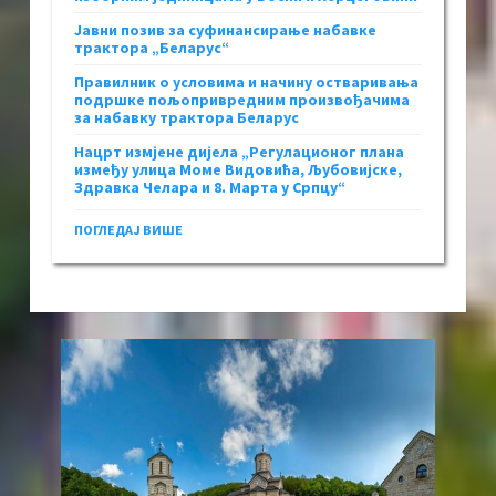
Јавни позив за суфинансирање набавке
трактора „Беларус“
Правилник о условима и начину остваривања
подршке пољопривредним произвођачима
за набавку трактора Беларус
Нацрт измјене дијела „Регулационог плана
између улица Моме Видовића, Љубовијске,
Здравка Челара и 8. Марта у Српцу“
ПОГЛЕДАЈ ВИШЕ