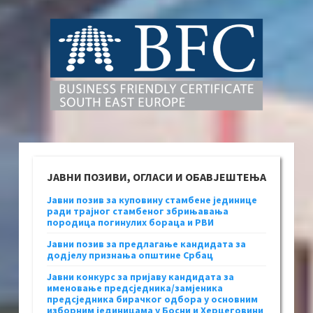
ЈАВНИ ПОЗИВИ, ОГЛАСИ И ОБАВЈЕШТЕЊА
Јавни позив за куповину стамбене јединице
ради трајног стамбеног збрињавања
породица погинулих бораца и РВИ
Јавни позив за предлагање кандидата за
додјелу признања општине Србац
Јавни конкурс за пријаву кандидата за
именовање предсједника/замјеника
предсједника бирачког одбора у основним
изборним јединицама у Босни и Херцеговини