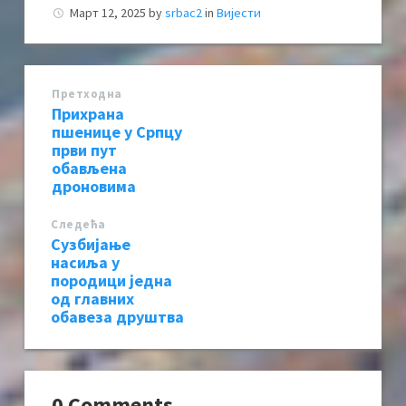
Март 12, 2025
by
srbac2
in
Вијести
Претходна
Прихрана
пшенице у Српцу
први пут
обављена
дроновима
Следећa
Сузбијање
насиља у
породици једна
од главних
обавеза друштва
0 Comments