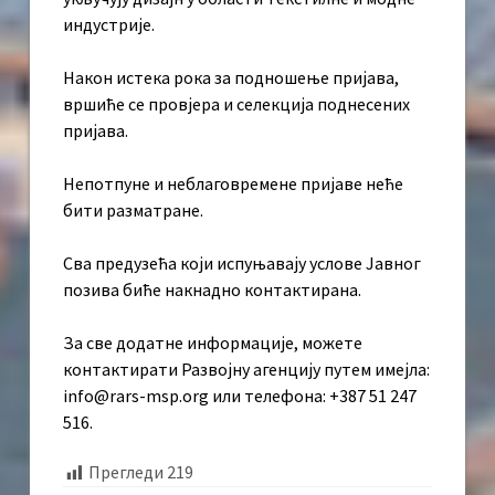
индустрије.
Након истека рока за подношење пријава,
вршиће се провјера и селекција поднесених
пријава.
Непотпуне и неблаговремене пријаве неће
бити разматране.
Сва предузећа који испуњавају услове Јавног
позива биће накнадно контактирана.
За све додатне информације, можете
контактирати Развојну агенцију путем имејла:
info@rars-msp.org или телефона: +387 51 247
516.
Прегледи
219