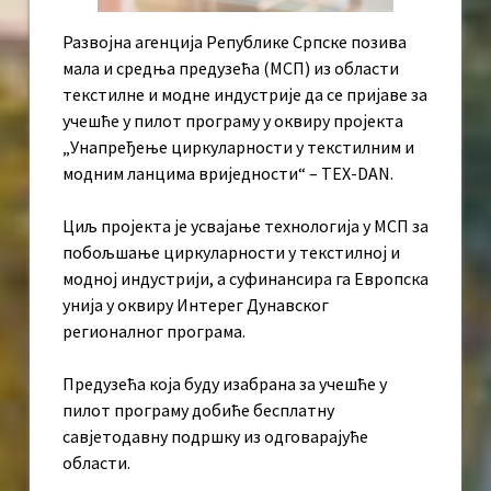
Развојна агенција Републике Српске позива
мала и средња предузећа (МСП) из области
текстилне и модне индустрије да се пријаве за
учешће у пилот програму у оквиру пројекта
„Унапређење циркуларности у текстилним и
модним ланцима вриједности“ – TEX-DAN.
Циљ пројекта је усвајање технологија у МСП за
побољшање циркуларности у текстилној и
модној индустрији, а суфинансира га Европска
унија у оквиру Интерег Дунавског
регионалног програма.
Предузећа која буду изабрана за учешће у
пилот програму добиће бесплатну
савјетодавну подршку из одговарајуће
области.