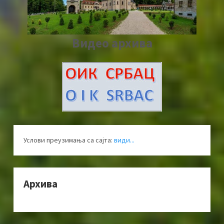
Видео архива
Услови преузимања са сајта:
види...
Архива