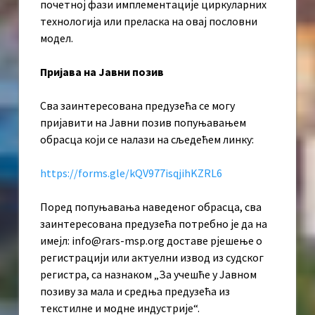
почетној фази имплементације циркуларних
технологија или преласка на овај пословни
модел.
Пријава на Јавни позив
Сва заинтересована предузећа се могу
пријавити на Јавни позив попуњавањем
обрасца који се налази на сљедећем линку:
https://forms.gle/kQV977isqjihKZRL6
Поред попуњавања наведеног обрасца, сва
заинтересована предузећа потребно је да на
имејл: info@rars-msp.org доставе рјешење о
регистрацији или актуелни извод из судског
регистра, са назнаком „За учешће у Јавном
позиву за мала и средња предузећа из
текстилне и модне индустрије“.