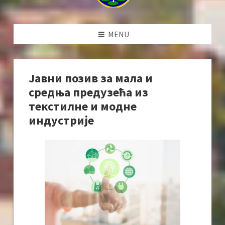
MENU
Јавни позив за мала и
средња предузећа из
текстилне и модне
индустрије