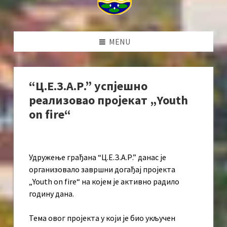
MENU
“Ц.Е.З.А.Р.” успјешно
реализовао пројекат „Youth
on fire“
Удружење грађана “Ц.Е.З.А.Р.” данас је
организовало завршни догађај пројекта
„Youth on fire“ на којем је активно радило
годину дана.
Тема овог пројекта у који је био укључен