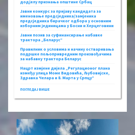
додјелу признања општине Србац
Јавни конкурс за пријаву кандидата за
именовање предсједника/замјеника
предсједника бирачког одбора у основним
изборним јединицама у Босни и Херцеговини
Јавни позив за суфинансирање набавке
трактора „Беларус“
Правилник о условима и начину остваривања
подршке пољопривредним произвођачима
за набавку трактора Беларус
Нацрт измјене дијела „Регулационог плана
између улица Моме Видовића, Љубовијске,
Здравка Челара и 8. Марта у Српцу“
ПОГЛЕДАЈ ВИШЕ