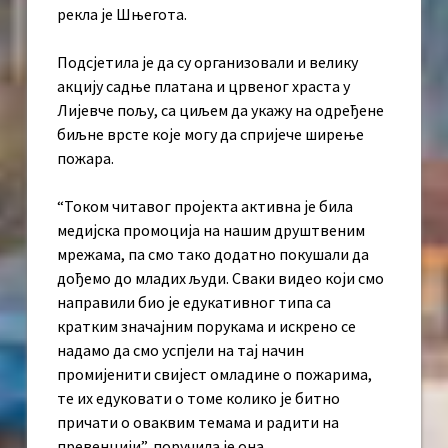
рекла је Шњегота.
Подсјетила је да су организовали и велику
акцију садње платана и црвеног храста у
Лијевче пољу, са циљем да укажу на одређене
биљне врсте које могу да спријече ширење
пожара.
“Током читавог пројекта активна је била
медијска промоција на нашим друштвеним
мрежама, па смо тако додатно покушали да
дођемо до младих људи. Сваки видео који смо
направили био је едукативног типа са
кратким значајним порукама и искрено се
надамо да смо успјели на тај начин
промијенити свијест омладине о пожарима,
те их едуковати о томе колико је битно
причати о оваквим темама и радити на
превенцији”, поручила је она.