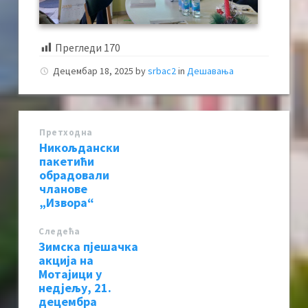
Прегледи
170
Децембар 18, 2025
by
srbac2
in
Дешавања
Претходна
Никољдански
пакетићи
обрадовали
чланове
„Извора“
Следећa
Зимска пјешачка
акција на
Мотајици у
недјељу, 21.
децембра