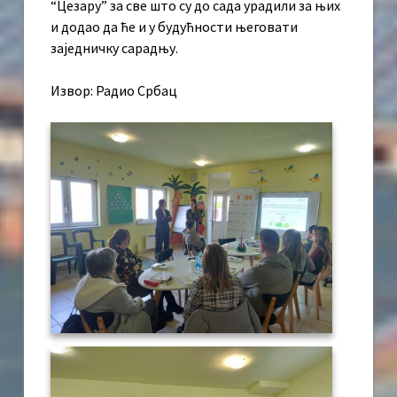
“Цезару” за све што су до сада урадили за њих
и додао да ће и у будућности његовати
заједничку сарадњу.
Извор: Радио Србац