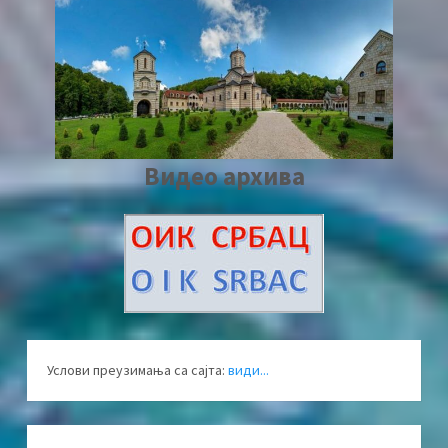
Видео архива
Услови преузимања са сајта:
види...