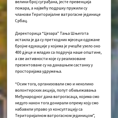
велики број суграђана, јесте превенција
пожара, а највећу подршку пружили су
чланови Територијалне ватрогасне јединице
Србац.
Директорица “Цезара” Тања Шњегота
истакла је да су претходних мјесеци одржане
бројне едукације у којима је учешће узело око
400 дјеце и младих са подручја наше општине,
а све активности које су реализоване
презентоване су на данашњем састанку у
просторијама удружења.
“Осим тога, организовали смо и неколико
волонтерских акција, попут обиљежавања
Међународног дана ватрогасаца, којима смо
недуго након тога донирали опрему коју смо
набавили управо уз консултацију са
Територијалном ватрогасном јединицом”,