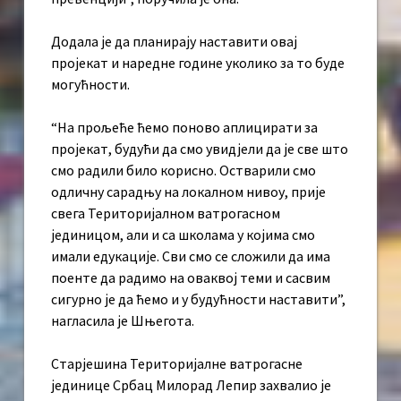
Додала је да планирају наставити овај
пројекат и наредне године уколико за то буде
могућности.
“На прољеће ћемо поново аплицирати за
пројекат, будући да смо увидјели да је све што
смо радили било корисно. Остварили смо
одличну сарадњу на локалном нивоу, прије
свега Територијалном ватрогасном
јединицом, али и са школама у којима смо
имали едукације. Сви смо се сложили да има
поенте да радимо на оваквој теми и сасвим
сигурно је да ћемо и у будућности наставити”,
нагласила је Шњегота.
Старјешина Територијалне ватрогасне
јединице Србац Милорад Лепир захвалио је