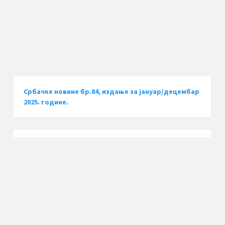
Србачке новине бр.84, издање за јануар/децембар
2025. године.
Старији бројеви (архива)