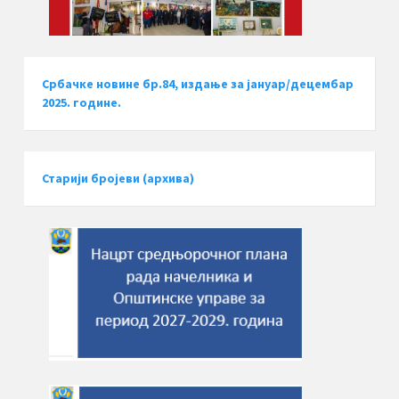
Србачке новине бр.84, издање за јануар/децембар
2025. године.
Старији бројеви (архива)