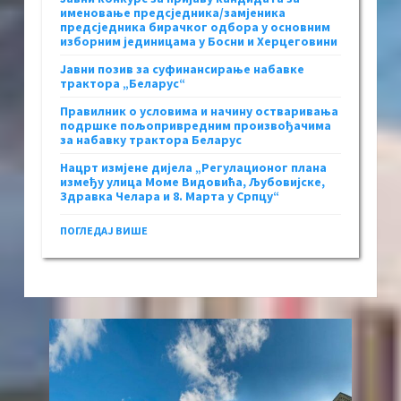
именовање предсједника/замјеника
предсједника бирачког одбора у основним
изборним јединицама у Босни и Херцеговини
Јавни позив за суфинансирање набавке
трактора „Беларус“
Правилник о условима и начину остваривања
подршке пољопривредним произвођачима
за набавку трактора Беларус
Нацрт измјене дијела „Регулационог плана
између улица Моме Видовића, Љубовијске,
Здравка Челара и 8. Марта у Српцу“
ПОГЛЕДАЈ ВИШЕ