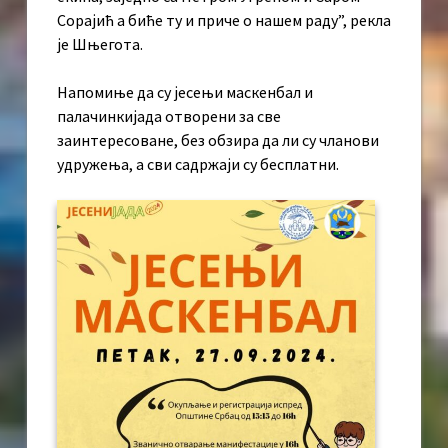
Сорајић а биће ту и приче о нашем раду”, рекла
је Шњегота.
Напомиње да су јесењи маскенбал и
палачинкијада отворени за све
заинтересоване, без обзира да ли су чланови
удружења, а сви садржаји су бесплатни.