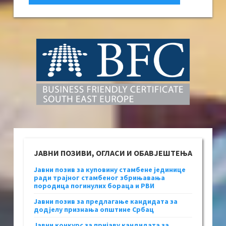
ЈАВНИ ПОЗИВИ, ОГЛАСИ И ОБАВЈЕШТЕЊА
Јавни позив за куповину стамбене јединице
ради трајног стамбеног збрињавања
породица погинулих бораца и РВИ
Јавни позив за предлагање кандидата за
додјелу признања општине Србац
Јавни конкурс за пријаву кандидата за