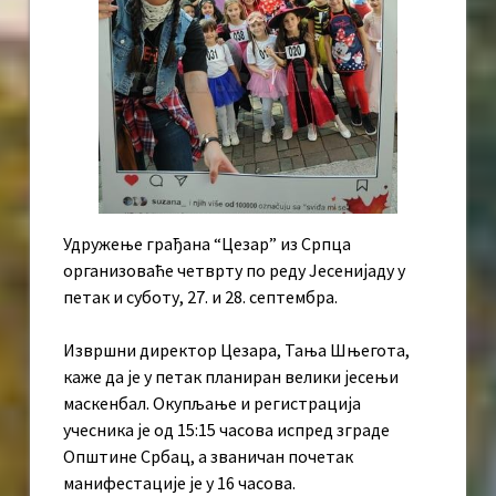
Удружење грађана “Цезар” из Српца
организоваће четврту по реду Јесенијаду у
петак и суботу, 27. и 28. септембра.
Извршни директор Цезара, Тања Шњегота,
каже да је у петак планиран велики јесењи
маскенбал. Окупљање и регистрација
учесника је од 15:15 часова испред зграде
Општине Србац, а званичан почетак
манифестације је у 16 часова.