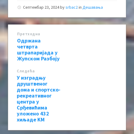
Септембар 23, 2024
by
srbac2
in
Дешавања
Претходна
Одржана
четврта
штрапаријада у
Жупском Разбоју
Следећa
У изградњу
друштвеног
дома и спортско-
рекреативног
центра у
Срђевићима
уложено 432
хиљаде KМ