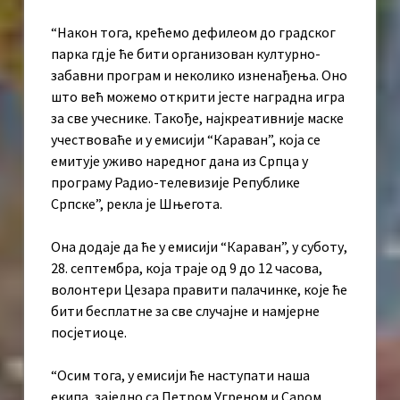
“Након тога, крећемо дефилеом до градског
парка гдје ће бити организован културно-
забавни програм и неколико изненађења. Оно
што већ можемо открити јесте наградна игра
за све учеснике. Такође, најкреативније маске
учествоваће и у емисији “Караван”, која се
емитује уживо наредног дана из Српца у
програму Радио-телевизије Републике
Српске”, рекла је Шњегота.
Она додаје да ће у емисији “Караван”, у суботу,
28. септембра, која траје од 9 до 12 часова,
волонтери Цезара правити палачинке, које ће
бити бесплатне за све случајне и намјерне
посјетиоце.
“Осим тога, у емисији ће наступати наша
екипа, заједно са Петром Угреном и Саром