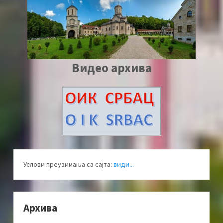
Видео архива
Услови преузимања са сајта:
види...
Архива