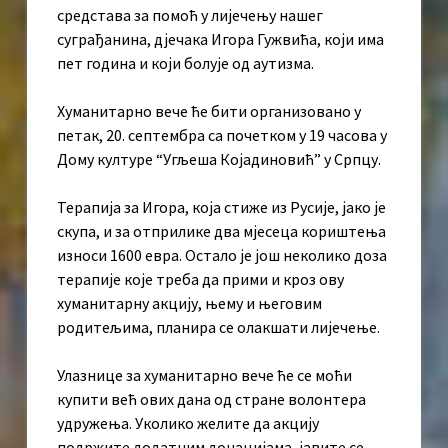
средстава за помоћ у лијечењу нашег
суграђанина, дјечака Игора Гужвића, који има
пет година и који болује од аутизма.
Хуманитарно вече ће бити организовано у
петак, 20. септембра са почетком у 19 часова у
Дому културе “Угљеша Којадиновић” у Српцу.
Терапија за Игора, која стиже из Русије, јако је
скупа, и за отприлике два мјесеца кориштења
износи 1600 евра. Остало је још неколико доза
терапије које треба да прими и кроз ову
хуманитарну акцију, њему и његовим
родитељима, планира се олакшати лијечење.
Улазнице за хуманитарно вече ће се моћи
купити већ ових дана од стране волонтера
удружења. Уколико желите да акцију
подржите додатним донацијама, јавите се