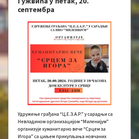
Гужвића у петак, 20.
септембра
Удружење грађана “Ц.Е.З.А.Р.” у сарадњи са
Невладином организацијом “Миленијум”
организује хуманитарно вече “Срцем за
Игора” са циљем прикупљања новчаних