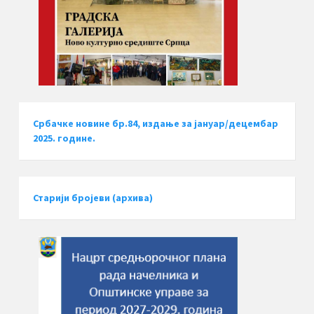
Србачке новине бр.84, издање за јануар/децембар
2025. године.
Старији бројеви (архива)