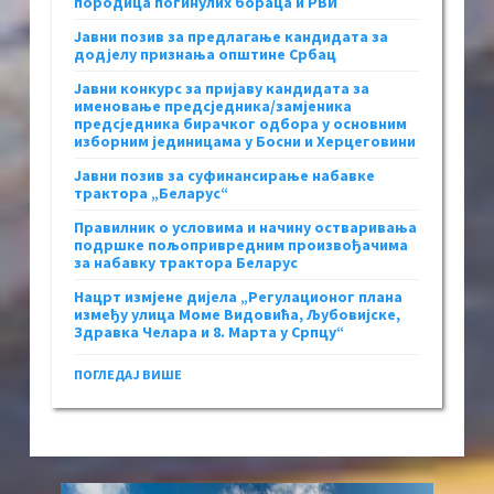
породица погинулих бораца и РВИ
Јавни позив за предлагање кандидата за
додјелу признања општине Србац
Јавни конкурс за пријаву кандидата за
именовање предсједника/замјеника
предсједника бирачког одбора у основним
изборним јединицама у Босни и Херцеговини
Јавни позив за суфинансирање набавке
трактора „Беларус“
Правилник о условима и начину остваривања
подршке пољопривредним произвођачима
за набавку трактора Беларус
Нацрт измјене дијела „Регулационог плана
између улица Моме Видовића, Љубовијске,
Здравка Челара и 8. Марта у Српцу“
ПОГЛЕДАЈ ВИШЕ