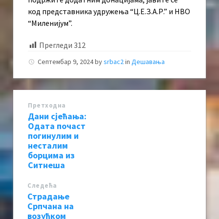
код представника удружења “Ц.Е.З.А.Р.” и НВО
“Миленијум”.
Прегледи
312
Септембар 9, 2024
by
srbac2
in
Дешавања
Претходна
Дани сјећања:
Одата почаст
погинулим и
несталим
борцима из
Ситнеша
Следећa
Страдање
Српчана на
возућком