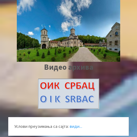
Видео архива
Услови преузимања са сајта:
види...