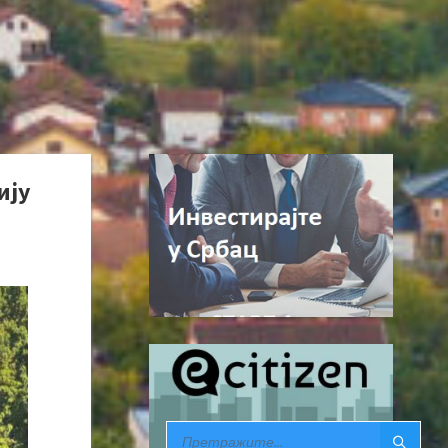
ију
SEARCH: