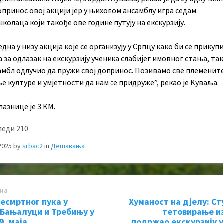
принос овој акцији јер у њиховом ансамблу игра седам
олаца који такође ове године путују на екскурзију.
једна у низу акција које се организују у Српцу како би се прикуп
 за одлазак на екскурзију ученика слабијег имовног стања, тако
амбл одлучио да пружи свој допринос. Позивамо све племените
 културе и умјетности да нам се придруже”, рекао је Kуваља.
лазнице је 3 КМ.
леди
210
 2025
by
srbac2
in
Дешавања
на
есмртног пука у
Хуманост на дјелу: Ст
 Бањалуци и Требињу у
тетовирање и
9. маја
подржао екскурзију 