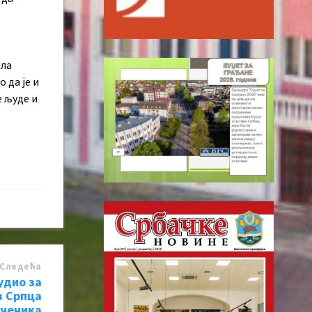
ила
 да је и
 људе и
Следећa
удио за
з Српца
ученика