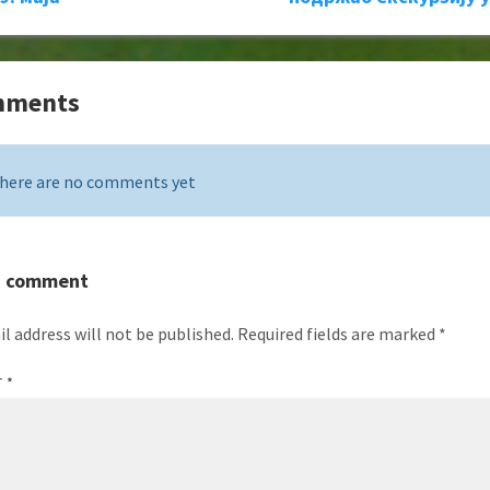
mments
here are no comments yet
a comment
l address will not be published.
Required fields are marked
*
T
*