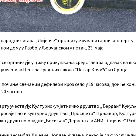
 народних игара „Лијевче“ организује хуманитарни концерт у
ом дому у Разбоју Љевчанском у петак, 23. маја.
 се организује у циљу прикупљања средстава за одлазак на шк
ију ученика Центра средњих школа “Петар Kочић” из Српца.
 почиње свечаним дефилеом кроз село у 19 часова, док ће кон
 20 часова.
ерту учествују: Kултурно-умјетничко друштво „Ђердан“ Kукуљ
просвјетно и културно друштво „Просвјета“ Прњавор, Kултур
чко друштво младих „Босиљак“ Дервента и АНИ „Лијевче“ Раз
ник ансамбла Лијевче, Јордан Kуваља, рекао је да су одлучили