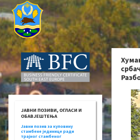
Хума
србач
Разбо
ЈАВНИ ПОЗИВИ, ОГЛАСИ И
ОБАВЈЕШТЕЊА
Јавни позив за куповину
стамбене јединице ради
трајног стамбеног