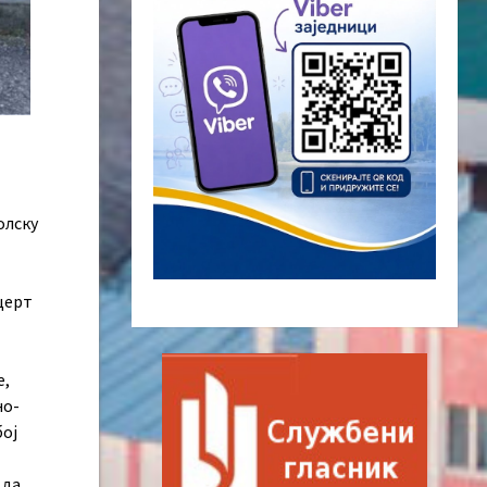
олску
церт
е,
но-
бој
 да