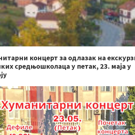
нитарни концерт за одлазак на екскурз
ких средњошколаца у петак, 23. маја у
ју