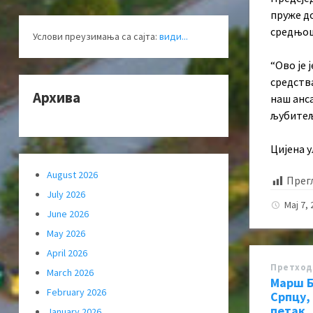
пруже до
средњошк
Услови преузимања са сајта:
види...
“Ово је 
средства
Архива
наш анс
љубитеље
Цијена у
August 2026
Прег
July 2026
Мај 7,
June 2026
May 2026
April 2026
Претход
March 2026
Марш Б
February 2026
Српцу,
петак, 
January 2026