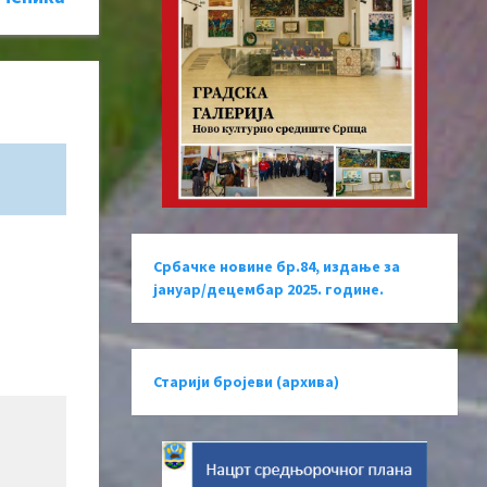
Србачке новине бр.84, издање за
јануар/децембар 2025. године.
Старији бројеви (архива)