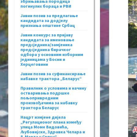
збрињавања породица
погинулих бораца и РВИ
Јавни позив за предлагање
кандидата за додјелу
признања општине Србац
Јавни конкурс за пријаву
кандидата за именовање
предсједника/замјеника
предсједника бирачког
одбора у основним изборним
јединицама у Босни и
Херцеговини
Јавни позив за суфинансирање
набавке трактора „Беларус“
Правилник о условима и начину
остваривања подршке
пољопривредним
произвођачима за набавку
трактора Беларус
Нацрт измјене дијела
„Регулационог плана између
улица Моме Видовића,
Љубовијске, Здравка Челара и
8. Марта у Српцу“