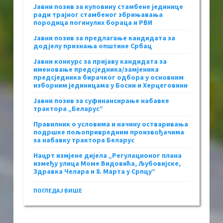
Јавни позив за куповину стамбене јединице
ради трајног стамбеног збрињавања
породица погинулих бораца и РВИ
Јавни позив за предлагање кандидата за
додјелу признања општине Србац
Јавни конкурс за пријаву кандидата за
именовање предсједника/замјеника
предсједника бирачког одбора у основним
изборним јединицама у Босни и Херцеговини
Јавни позив за суфинансирање набавке
трактора „Беларус“
Правилник о условима и начину остваривања
подршке пољопривредним произвођачима
за набавку трактора Беларус
Нацрт измјене дијела „Регулационог плана
између улица Моме Видовића, Љубовијске,
Здравка Челара и 8. Марта у Српцу“
ПОГЛЕДАЈ ВИШЕ