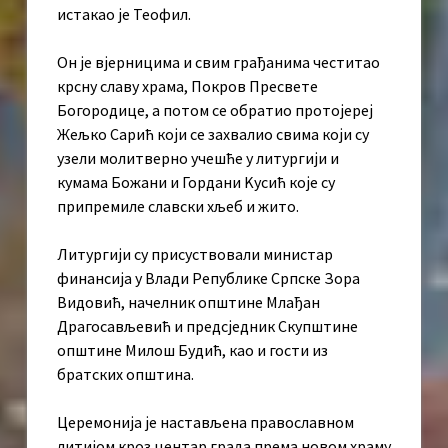
истакао је Теофил.
Он је вјерницима и свим грађанима честитао
крсну славу храма, Покров Пресвете
Богородице, а потом се обратио протојереј
Жељко Сарић који се захвалио свима који су
узели молитверно учешће у литургији и
кумама Божани и Гордани Kусић које су
припремиле славски хљеб и жито.
Литургији су присуствовали министар
финансија у Влади Републике Српске Зора
Видовић, начелник општине Млађан
Драгосављевић и предсједник Скупштине
општине Милош Будић, као и гости из
братских општина.
Церемонија је настављена православном
литијом кроз центар града према новом храму