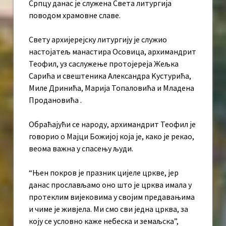
Српцу данас је служена Света литургија
поводом храмовне славе.
Свету архијерејску литургију је служио
настојатељ манастира Осовица, архимандрит
Теофил, уз саслужење протојереја Жељка
Сарића и свештеника Александра Kустурића,
Миле Дринића, Марија Топаловића и Младена
Продановића .
Обраћајући се народу, архимандрит Теофил је
говорио о Мајци Божијој која је, како је рекао,
веома важна у спасењу људи.
“Њен покров је празник цијеле цркве, јер
данас прослављамо оно што је црква имала у
протеклим вијековима у својим предавањима
и чиме је живјела. Ми смо сви једна црква, за
коју се условно каже небеска и земаљска”,