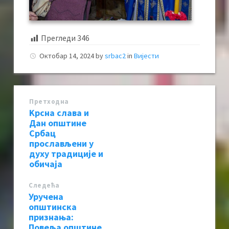
Прегледи
346
Октобар 14, 2024
by
srbac2
in
Вијести
Претходна
Kрсна слава и
Дан општине
Србац
прослављени у
духу традиције и
обичаја
Следећa
Уручена
општинска
признања:
Повеља општине