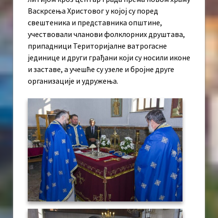
Васкрсења Христовог у којој су поред
свештеника и представника општине,
учествовали чланови фолклорних друштава,
припадници Територијалне ватрогасне
јединице и други грађани који су носили иконе
и заставе, а учешће су узеле и бројне друге
организације и удружења.