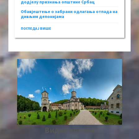
додјелу признања општине Србац
Обавјештење о забрани одлагања отпада на
дивљим депонијама
ПОГЛЕДАЈ ВИШЕ
Видео архива