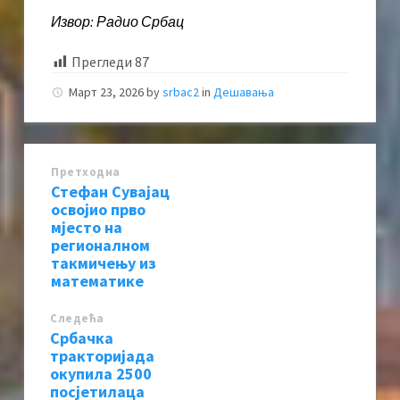
Извор: Радио Србац
Прегледи
87
Март 23, 2026
by
srbac2
in
Дешавања
Претходна
Стефан Сувајац
освојио прво
мјесто на
регионалном
такмичењу из
математике
Следећa
Србачка
тракторијада
окупила 2500
посјетилаца