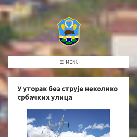
MENU
У уторак без струје неколико
србачких улица