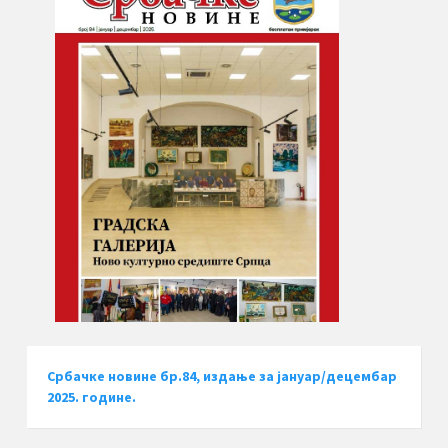
Србачке новине бр.84, издање за јануар/децембар
2025. године.