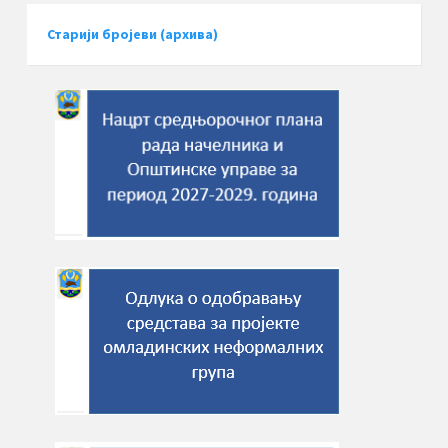
Старији бројеви (архива)