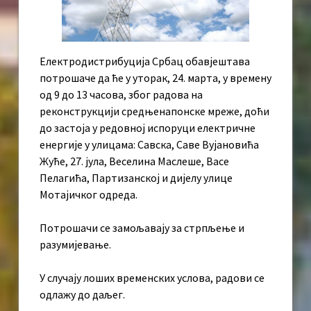
Електродистрибуција Србац обавјештава
потрошаче да ће у уторак, 24. марта, у времену
од 9 до 13 часова, због радова на
реконструкцији средњенапонске мреже, доћи
до застоја у редовној испоруци електричне
енергије у улицама: Савска, Саве Вујановића
Жуће, 27. јула, Веселина Маслеше, Васе
Пелагића, Партизанској и дијелу улице
Мотајичког одреда.
Потрошачи се замољавају за стрпљење и
разумијевање.
У случају лоших временских услова, радови се
одлажу до даљег.