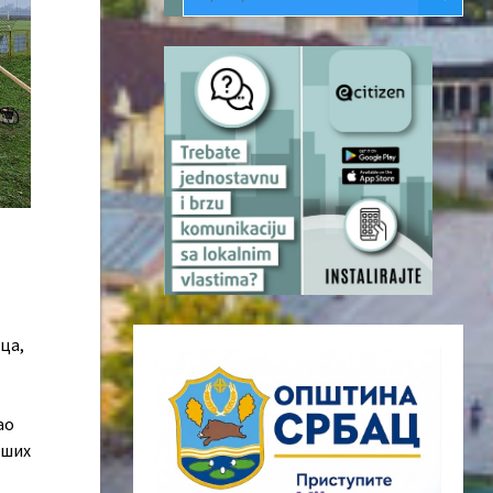
ца,
ао
аших