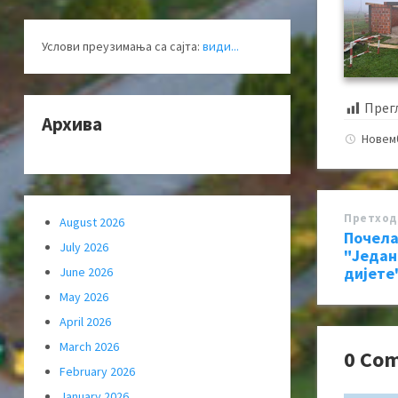
Услови преузимања са сајта:
види...
Прег
Архива
Новем
Претход
August 2026
Почела
July 2026
"Један
дијете
June 2026
May 2026
April 2026
March 2026
0 Co
February 2026
January 2026