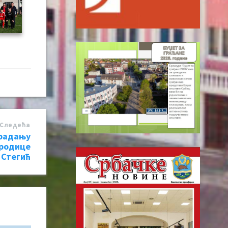
Следећa
традању
ородице
Стегић