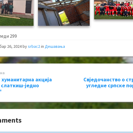
леди
299
бар 26, 2024
by
srbac2
in
Дешавања
на
 хуманитарна акција
Свједочанство о с
 слаткиш-једно
угледне српске п
"
mments