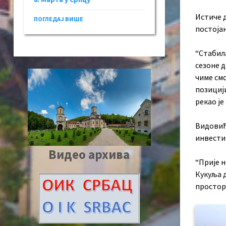
Истиче д
ПОГЛЕДАЈ ВИШЕ
постојањ
“Стабила
сезоне д
чиме смо
позицији
рекао је 
Видовић 
инвести
Видео архива
“Прије 
Кукуља д
простора