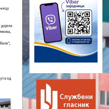
шњицу
 дијела
имова,
беле”,
ута од