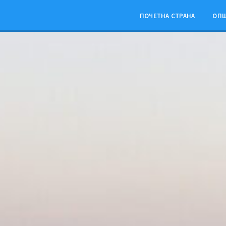
Skip
Skip
Skip
Skip
to
to
to
to
ПОЧЕТНА СТРАНА
ОП
content
left
right
footer
sidebar
sidebar