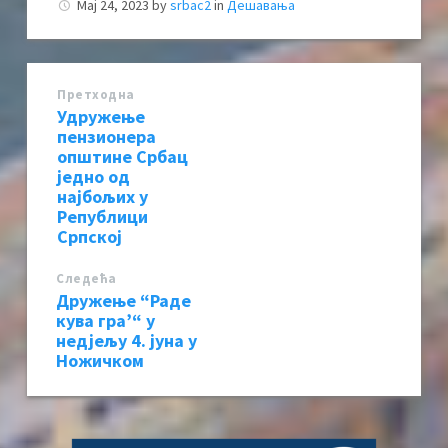
Мај 24, 2023
by
srbac2
in
Дешавања
Претходна
Удружење
пензионера
општине Србац
једно од
најбољих у
Републици
Српској
Следећa
Дружење “Раде
кува гра’“ у
недјељу 4. јуна у
Ножичком