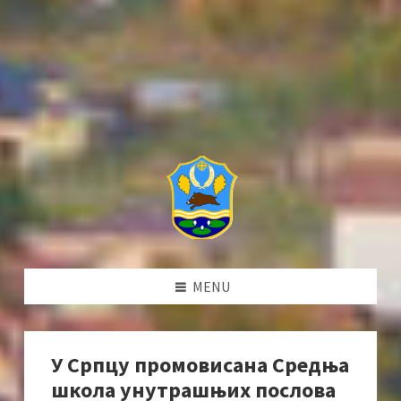
MENU
У Српцу промовисана Средња
школа унутрашњих послова