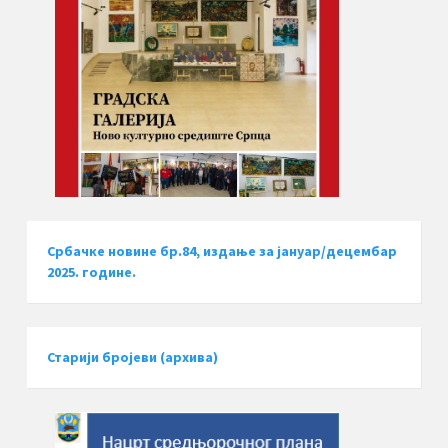
Србачке новине бр.84, издање за јануар/децембар
2025. године.
Старији бројеви (архива)