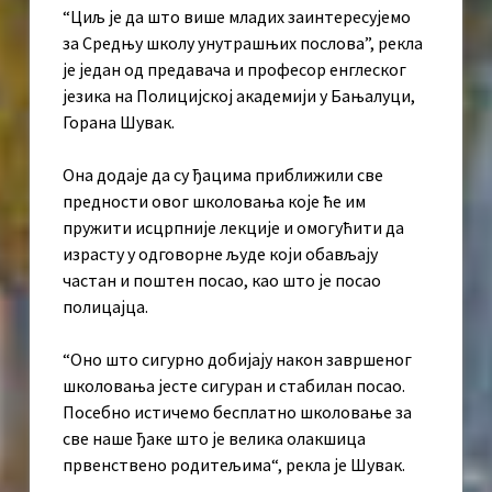
“Циљ је да што више младих заинтересујемо
за Средњу школу унутрашњих послова”, рекла
је један од предавача и професор енглеског
језика на Полицијској академији у Бањалуци,
Горана Шувак.
Она додаје да су ђацима приближили све
предности овог школовања које ће им
пружити исцрпније лекције и омогућити да
израсту у одговорне људе који обављају
частан и поштен посао, као што је посао
полицајца.
“Оно што сигурно добијају након завршеног
школовања јесте сигуран и стабилан посао.
Посебно истичемо бесплатно школовање за
све наше ђаке што је велика олакшица
првенствено родитељима“, рекла је Шувак.