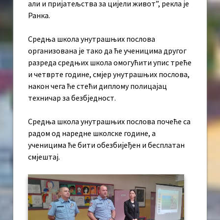
али и пријатељства за цијели живот”, рекла је
Ранка.
Средња школа унутрашњих послова
организована је тако да ће ученицима другог
разреда средњих школа омогућити упис треће
и четврте године, смјер унутрашњих послова,
након чега ће стећи диплому полицајац
техничар за безбједност.
Средња школа унутрашњих послова почеће са
радом од наредне школске године, а
ученицима ће бити обезбијеђен и бесплатан
смјештај.