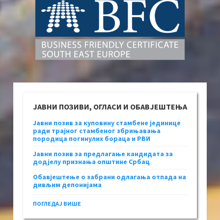
ЈАВНИ ПОЗИВИ, ОГЛАСИ И ОБАВЈЕШТЕЊА
Јавни позив за куповину стамбене јединице
ради трајног стамбеног збрињавања
породица погинулих бораца и РВИ
Јавни позив за предлагање кандидата за
додјелу признања општине Србац
Обавјештење о забрани одлагања отпада на
дивљим депонијама
ПОГЛЕДАЈ ВИШЕ