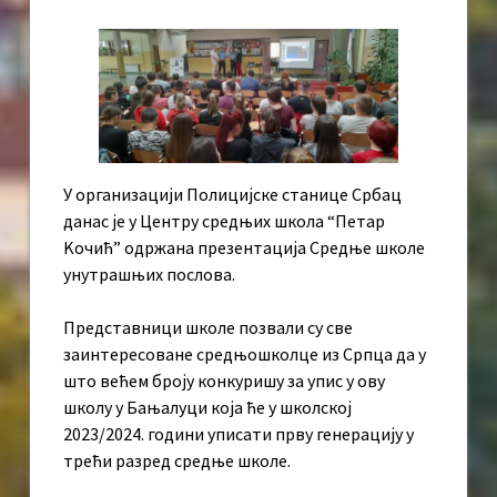
У организацији Полицијске станице Србац
данас је у Центру средњих школа “Петар
Kочић” одржана презентација Средње школе
унутрашњих послова.
Представници школе позвали су све
заинтересоване средњошколце из Српца да у
што већем броју конкуришу за упис у ову
школу у Бањалуци која ће у школској
2023/2024. години уписати прву генерацију у
трећи разред средње школе.