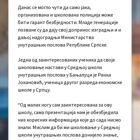
Данас се могло чути да само јака,
организована и школована полиција може
бити гарант безбједности. Младе генерације
позване су да дају свој допринос изградњи и и
даљој надоградњи Министарства
унутрашњих послова Републике Српске.
Једна од заинтересованих ученика да своје
школовање настави у Средњој школи
унутрашњих послова у Бањалуци је Ранка
Јокановић, ученица другог разреда економске
школе у Српцу.
“Од малих ногу сам заинтересована за ову
школу, сама презентација нам је обезбједила
низ корисних информација које до сада нисмо
знали. Мислим да би ми школовање у Средњој
школи унутрашњих послова донијело знање,