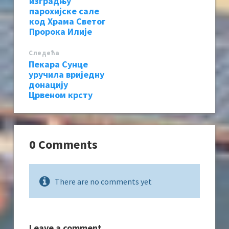
изградњу
парохијске сале
код Храма Светог
Пророка Илије
Следећa
Пекара Сунце
уручила вриједну
донацију
Црвеном крсту
0 Comments
There are no comments yet
Leave a comment