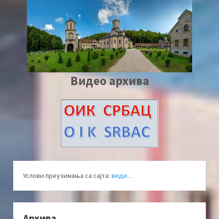
Видео архива
Услови преузимања са сајта:
види...
Архива