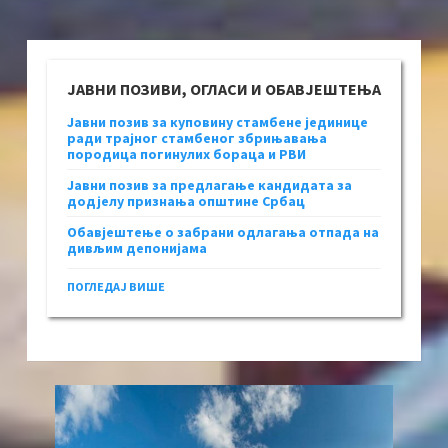
ЈАВНИ ПОЗИВИ, ОГЛАСИ И ОБАВЈЕШТЕЊА
Јавни позив за куповину стамбене јединице
ради трајног стамбеног збрињавања
породица погинулих бораца и РВИ
Јавни позив за предлагање кандидата за
додјелу признања општине Србац
Обавјештење о забрани одлагања отпада на
дивљим депонијама
ПОГЛЕДАЈ ВИШЕ