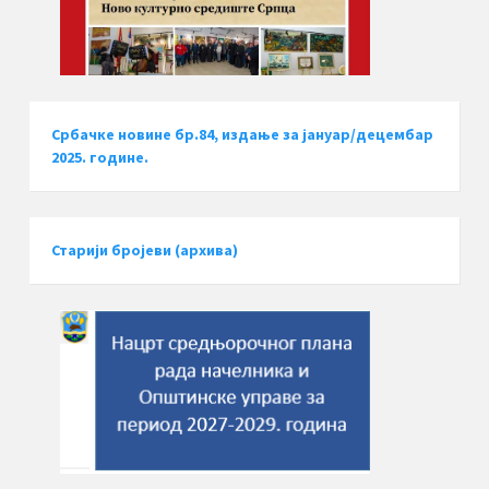
Србачке новине бр.84, издање за јануар/децембар
2025. године.
Старији бројеви (архива)