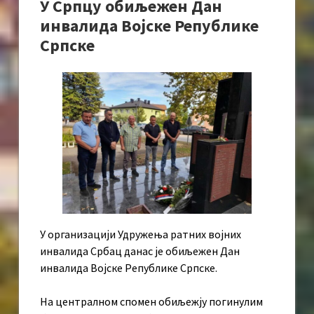
У Српцу обиљежен Дан
инвалида Војске Републике
Српске
У организацији Удружења ратних војних
инвалида Србац данас је обиљежен Дан
инвалида Војске Републике Српске.
На централном спомен обиљежју погинулим