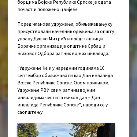
борцима Војске Републике Српске је одата
почаст и положено цвијеће.
Поред чланова удружења, обиљежавању су
присуствовали начелник одељења за општу
управу Душко Митрић и представници
Борачке организације општине Србац и
њиховог Одбора ратних војних инвалида.
“Удружење ће и у наредним годинама 10.
септембар обиљежавати као Дан инвалида
Војске Републике Српске. Овом приликом,
Удружење РВИ свим ратним војним
инвалидима честита њихов дан – Дан
инвалида Републике Српске“, наводи се у
саопштењу.