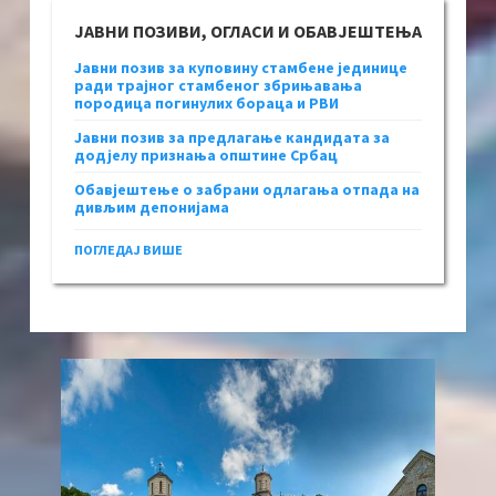
ЈАВНИ ПОЗИВИ, ОГЛАСИ И ОБАВЈЕШТЕЊА
Јавни позив за куповину стамбене јединице
ради трајног стамбеног збрињавања
породица погинулих бораца и РВИ
Јавни позив за предлагање кандидата за
додјелу признања општине Србац
Обавјештење о забрани одлагања отпада на
дивљим депонијама
ПОГЛЕДАЈ ВИШЕ