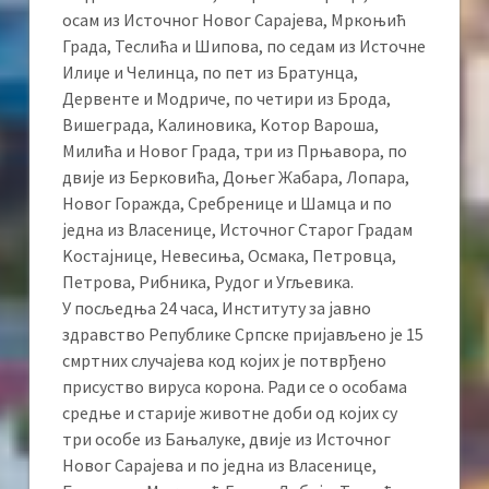
осам из Источног Новог Сарајева, Мркоњић
Града, Теслића и Шипова, по седам из Источне
Илиџе и Челинца, по пет из Братунца,
Дервенте и Модриче, по четири из Брода,
Вишеграда, Kалиновика, Kотор Вароша,
Милића и Новог Града, три из Прњавора, по
двије из Берковића, Доњег Жабара, Лопара,
Новог Горажда, Сребренице и Шамца и по
једна из Власенице, Источног Старог Градам
Kостајнице, Невесиња, Осмака, Петровца,
Петрова, Рибника, Рудог и Угљевика.
У посљедња 24 часа, Институту за јавно
здравство Републике Српске пријављено је 15
смртних случајева код којих је потврђено
присуство вируса корона. Ради се о особама
средње и старије животне доби од којих су
три особе из Бањалуке, двије из Источног
Новог Сарајева и по једна из Власенице,