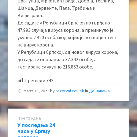
Братунца, Мркоњић Града, Добоја, Теслића,
Шамца, Дервенте, Пала, Требиња и
Вишеграда.
До сада је у Републици Српској потврђено
47.993 случаја вируса корона, а преминуло је
укупно 2.420 особа код којих је потврђен тест
на вирус корона.
У Републици Српској, од новог вируса корона,
до сада се опоравило 37.342 особе, а
тестиране су укупно 216.863 особе.
Прегледи
743
Март 18, 2021
by
rezervni covjek
in
Дешавања
Претходна
У последња 24
часа у Српцу