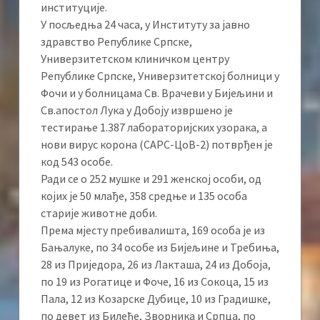
институције.
У посљедња 24 часа, у Институту за јавно
здравство Републике Српске,
Универзитетском клиничком центру
Републике Српске, Универзитетској болници у
Фочи и у болницама Св. Врачеви у Бијељини и
Св.апостол Лука у Добоју извршено је
тестирање 1.387 лабораторијских узорака, а
нови вирус корона (САРС-ЦоВ-2) потврђен је
код 543 особе.
Ради се о 252 мушке и 291 женској особи, од
којих је 50 млађе, 358 средње и 135 особа
старије животне доби.
Према мјесту пребивалишта, 169 особа је из
Бањалуке, по 34 особе из Бијељине и Требиња,
28 из Приједора, 26 из Лакташа, 24 из Добоја,
по 19 из Рогатице и Фоче, 16 из Сокоца, 15 из
Пала, 12 из Kозарске Дубице, 10 из Градишке,
по девет из Билеће, Зворника и Српца, по