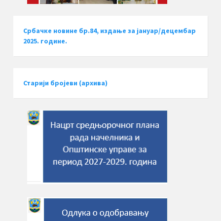
Србачке новине бр.84, издање за јануар/децембар
2025. године.
Старији бројеви (архива)