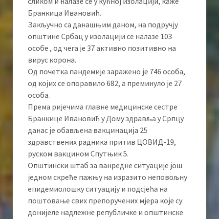
сликом и налазе се у кућној изолацији, каже
Бранкица Ивановић.
Закључно са данашњим даном, на подручју
општине Србац у изолацији се налазе 103
особе , од чега је 37 активно позитивно на
вирус корона.
Од почетка пандемије заражено је 746 особа,
од којих се опоравило 682, а преминуло је 27
особа.
Према ријечима главне медицинске сестре
Бранкице Ивановић у Дому здравља у Српцу
данас је обављена вакцинација 25
здравствених радника притив ЦОВИД-19,
руском вакцином Спутњик 5.
Општински штаб за ванредне ситуације још
једном скреће пажњу на изразито неповољну
епидемиолошку ситуацију и подсјећа на
поштовање свих препоручених мјера које су
донијеле надлежне републичке и општинске