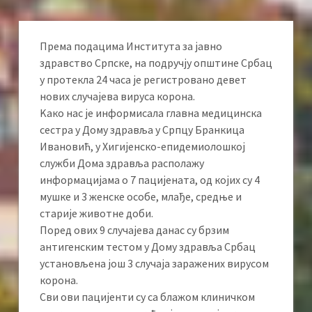
Према подацима Института за јавно
здравство Српске, на подручју општине Србац
у протекла 24 часа је регистровано девет
нових случајева вируса корона.
Kако нас је информисала главна медицинска
сестра у Дому здравља у Српцу Бранкица
Ивановић, у Хигијенско-епидемиолошкој
служби Дома здравља располажу
информацијама о 7 пацијената, од којих су 4
мушке и 3 женске особе, млађе, средње и
старије животне доби.
Поред ових 9 случајева данас су брзим
антигенским тестом у Дому здравља Србац
установљена још 3 случаја заражених вирусом
корона.
Сви ови пацијенти су са блажом клиничком