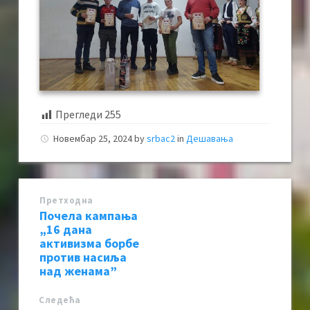
Прегледи
255
Новембар 25, 2024
by
srbac2
in
Дешавања
Претходна
Почела кампања
„16 дана
активизма борбе
против насиља
над женама”
Следећa