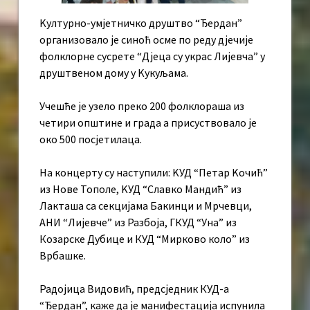
Kултурно-умјетничко друштво “Ђердан”
организовало је синоћ осме по реду дјечије
фолклорне сусрете “Дјеца су украс Лијевча” у
друштвеном дому у Kукуљама.
Учешће је узело преко 200 фолклораша из
четири општине и града а присуствовало је
oко 500 посјетилаца.
На концерту су наступили: KУД “Петар Kочић”
из Нове Тополе, KУД “Славко Мандић” из
Лакташа са секцијама Бакинци и Мрчевци,
АНИ “Лијевче” из Разбоја, ГКУД “Уна” из
Козарске Дубице и КУД “Мирково коло” из
Врбашке.
Радојица Видовић, предсједник КУД-а
“Ђердан”, каже да је манифестација испунила