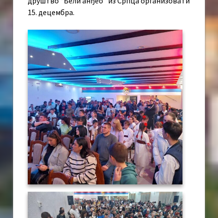
друштво “Бели анђео” из Српца организовати
15. децембра.