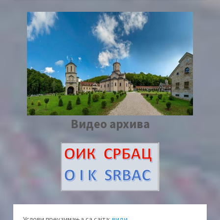
Видео архива
Услови преузимања са сајта:
види...