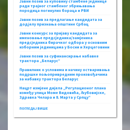
Јавни позив за куповину стамбене јединице
ради трајног стамбеног збрињавања
породица погинулих бораца и РВИ
Јавни позив за предлагање кандидата за
додјелу признања општине Србац
Јавни конкурс за пријаву кандидата за
именовање предсједника/замјеника
предсједника бирачког одбора у основним
изборним јединицама у Босни и Херцеговини
Јавни позив за суфинансирање набавке
трактора „Беларус“
Правилник о условима и начину остваривања
подршке пољопривредним произвођачима
за набавку трактора Беларус
Нацрт измјене дијела „Регулационог плана
између улица Моме Видовића, Љубовијске,
Здравка Челара и 8. Марта у Српцу“
ПОГЛЕДАЈ ВИШЕ