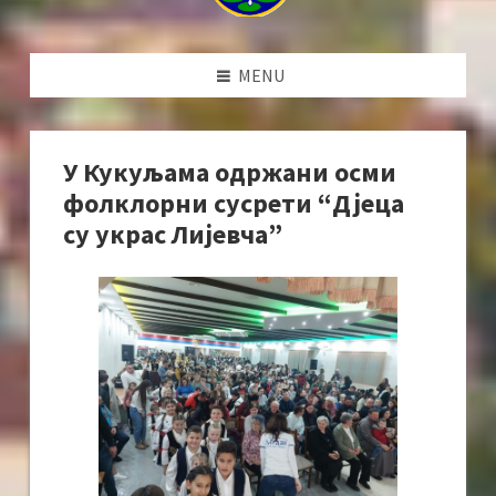
MENU
У Кукуљама одржани осми
фолклорни сусрети “Дјеца
су украс Лијевча”