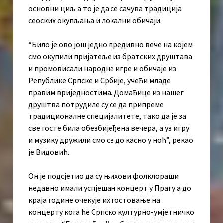
основни циљ а то је да се сачува традиција
сеоских окупљања и локални обичаји.
“Било је ово још једно предивно вече на којем
смо окупили пријатеље из братских друштава
и промовисали народне игре и обичаје из
Републике Српске и Србије, учећи младе
правим вриједностима. Домаћице из нашег
друштва потрудиле су се да припреме
традиционалне специјалитете, тако да је за
све госте била обезбијеђена вечера, а уз игру
и музику дружили смо се до касно у ноћ”, рекао
је Видовић.
Он је подсјетио да су њихови фолклораши
недавно имали успјешан концерт у Прагу а до
краја године очекује их гостовање на
концерту кога ће Српско културно-умјетничко