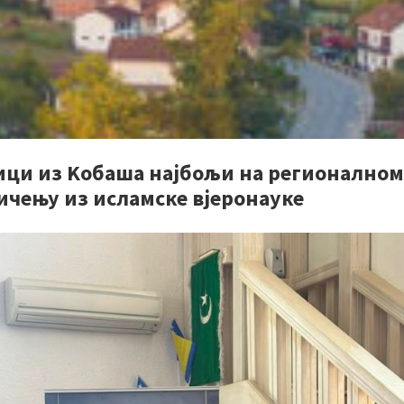
ици из Kобаша најбољи на регионалном
ичењу из исламске вјеронауке