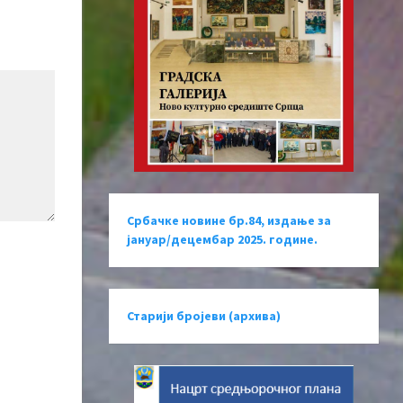
Србачке новине бр.84, издање за
јануар/децембар 2025. године.
Старији бројеви (архива)