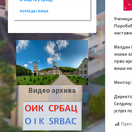
ПОГЛЕДАЈ ВИШЕ
Ученици
Поробић
наставно
Мелдин П
знање за
прво мје
виши ни
Ментор у
Видео архива
Директо
Селдину,
успјех п
Прег