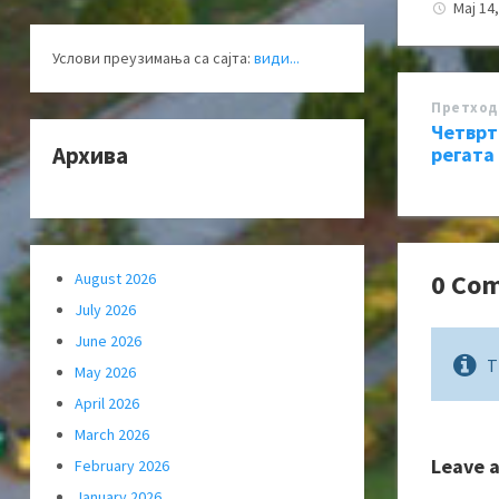
Мај 14
Услови преузимања са сајта:
види...
Претход
Четврт
Архива
регата 
0 Co
August 2026
July 2026
June 2026
T
May 2026
April 2026
March 2026
Leave 
February 2026
January 2026