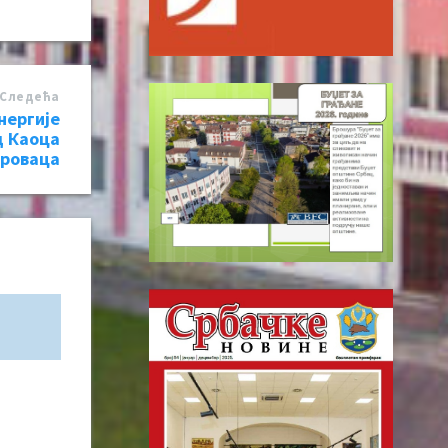
Следећa
нергије
д Каоца
роваца