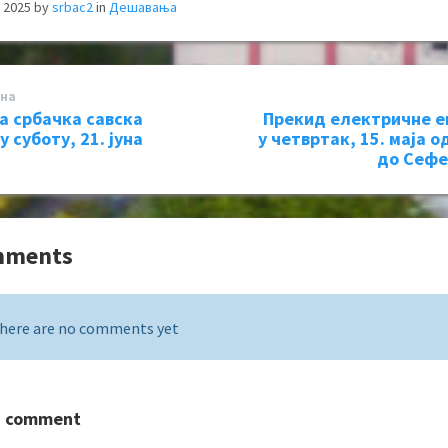
, 2025
by
srbac2
in
Дешавања
на
а србачка савска
Прекид електричне е
у суботу, 21. јуна
у четвртак, 15. маја о
до Сефе
mments
here are no comments yet
a comment