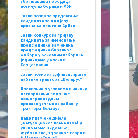
збрињавања породица
погинулих бораца и РВИ
Јавни позив за предлагање
кандидата за додјелу
признања општине Србац
Јавни конкурс за пријаву
кандидата за именовање
предсједника/замјеника
предсједника бирачког
одбора у основним изборним
јединицама у Босни и
Херцеговини
Јавни позив за суфинансирање
набавке трактора „Беларус“
Правилник о условима и начину
остваривања подршке
пољопривредним
произвођачима за набавку
трактора Беларус
Нацрт измјене дијела
„Регулационог плана између
улица Моме Видовића,
Љубовијске, Здравка Челара и
8. Марта у Српцу“