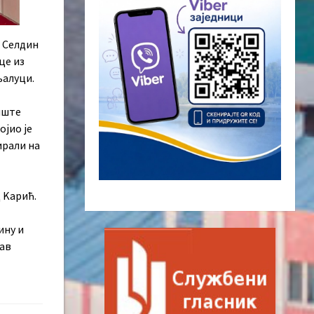
и Селдин
це из
њалуци.
пште
ојио је
ирали на
 Kарић.
ину и
кав