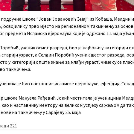
 подручне школе “Јован Јовановић Змај” из Kобаша, Мелдин 
, освојили су прво мјесто на регионалном такмичењу за основ
г предмета Исламска вјеронаука које је одржано 11. маја у Ба
оробић, ученик осмог разреда, био је најбољи у категорији о
 старији узраст, а Селдин Поробић ученик шестог разреда, осв
сто у категорији опште знање за млађи узраст, чиме су се плас
во такмичења.
ченика је био наставник исламске вјеронауке, ефендија Сенад
р школе Мануела Рађевић Јокић честитала је ученицима Мелд
 као и наставнику ментору на великом успјеху са жељом да та
онове на такмичењу у Сарајеву 25. маја.
леди
221