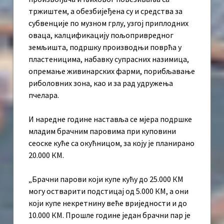
тржиштем, а обезбијеђена су и средства за
субвенције по музном грлу, узгој приплодних
оваца, калцификацију пољопривредног
земљишта, подршку производњи поврћа у
пластеницима, набавку супрасних назимица,
опремање живинарских фарми, порибљавање
риболовних зона, као и за рад удружења
пчелара.
И наредне године наставља се мјера подршке
младим брачним паровима при куповини
сеоске куће са окућницом, за коју је планирано
20.000 КМ.
„Брачни парови који купе кућу до 25.000 КМ
могу остварити подстицај од 5.000 КМ, а они
који купе некретнину веће вриједности и до
10.000 КМ. Прошле године један брачни пар је