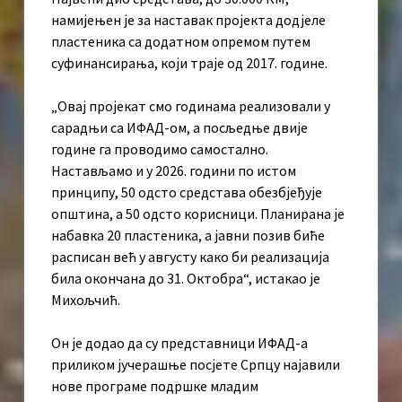
намијењен је за наставак пројекта додјеле
пластеника са додатном опремом путем
суфинансирања, који траје од 2017. године.
„Овај пројекат смо годинама реализовали у
сарадњи са ИФАД-ом, а посљедње двије
године га проводимо самостално.
Настављамо и у 2026. години по истом
принципу, 50 одсто средстава обезбјеђује
општина, а 50 одсто корисници. Планирана је
набавка 20 пластеника, а јавни позив биће
расписан већ у августу како би реализација
била окончана до 31. Октобра“, истакао је
Михољчић.
Он је додао да су представници ИФАД-а
приликом јучерашње посјете Српцу најавили
нове програме подршке младим