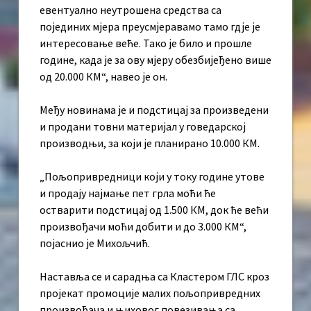
евентуално неутрошена средства са
појединих мјера преусмјеравамо тамо гдје је
интересовање веће. Тако је било и прошле
године, када је за ову мјеру обезбијеђено више
од 20.000 КМ“, навео је он.
Међу новинама је и подстицај за произведени
и продани товни материјал у говедарској
производњи, за који је планирано 10.000 КМ.
„Пољопривредници који у току године утове
и продају најмање пет грла моћи ће
остварити подстицај од 1.500 КМ, док ће већи
произвођачи моћи добити и до 3.000 КМ“,
појаснио је Михољчић.
Наставља се и сарадња са Кластером ГЛС кроз
пројекат промоције малих пољопривредних
произвођача и њиховог повезивања са