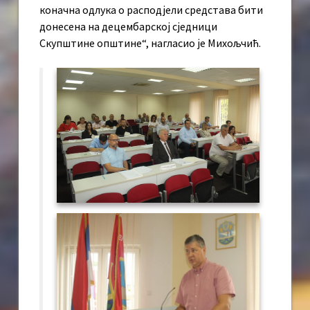
коначна одлука о расподјели средстава бити
донесена на децембарској сједници
Скупштине општине“, нагласио је Михољчић.