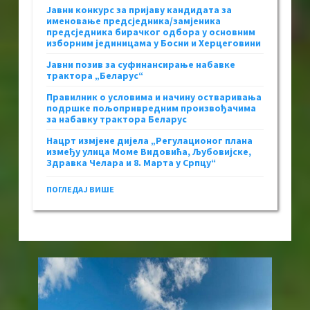
Јавни конкурс за пријаву кандидата за
именовање предсједника/замјеника
предсједника бирачког одбора у основним
изборним јединицама у Босни и Херцеговини
Јавни позив за суфинансирање набавке
трактора „Беларус“
Правилник о условима и начину остваривања
подршке пољопривредним произвођачима
за набавку трактора Беларус
Нацрт измјене дијела „Регулационог плана
између улица Моме Видовића, Љубовијске,
Здравка Челара и 8. Марта у Српцу“
ПОГЛЕДАЈ ВИШЕ