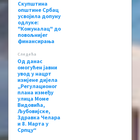
Скупштина
општине Србац
усвојила допуну
одлуке:
"Комуналац" до
повољнијег
финансирања
Следећa
Од данас
омогућен јавни
увод у нацрт
измјене дијела
„Регулационог
плана између
улица Моме
Видовића,
Љубовијске,
Здравка Челара
и 8. Марта у
Српцу“