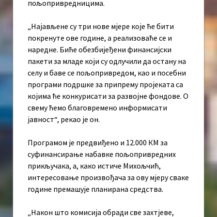
пољопривредницима.
„Најављене су три нове мјере које ће бити
покренуте ове године, а реализоваће се и
наредне. Биће обезбијеђени финансијски
пакети за младе који су одлучили да остану на
селу и баве се пољопривредом, као и посебни
програми подршке за припрему пројеката са
којима ће конкурисати за развојне фондове. О
свему ћемо благовремено информисати
јавност“, рекао је он.
Програмом је предвиђено и 12.000 КМ за
суфинансирање набавке пољопривредних
прикључака, а, како истиче Михољчић,
интересовање произвођача за ову мјеру сваке
године премашује планирана средства.
„Након што комисија обради све захтјеве,