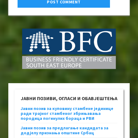
ЈАВНИ ПОЗИВИ, ОГЛАСИ И ОБАВЈЕШТЕЊА
Јавни позив за куповину стамбене јединице
ради трајног стамбеног збрињавања
породица погинулих бораца и РВИ
Јавни позив за предлагање кандидата за
додјелу признања општине Србац