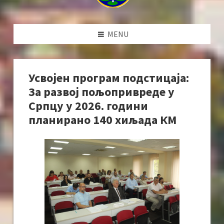
MENU
Усвојен програм подстицаја:
За развој пољопривреде у
Српцу у 2026. години
планирано 140 хиљада КМ