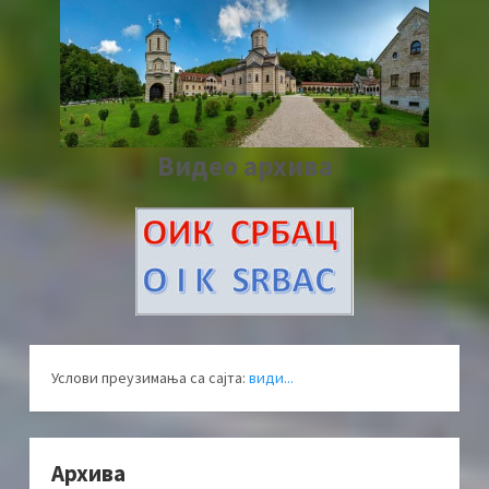
Видео архива
Услови преузимања са сајта:
види...
Архива