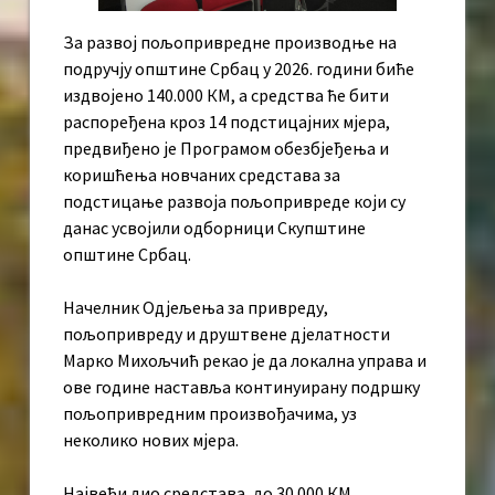
За развој пољопривредне производње на
подручју општине Србац у 2026. години биће
издвојено 140.000 КМ, а средства ће бити
распоређена кроз 14 подстицајних мјера,
предвиђено је Програмом обезбјеђења и
коришћења новчаних средстава за
подстицање развоја пољопривреде који су
данас усвојили одборници Скупштине
општине Србац.
Начелник Одјељења за привреду,
пољопривреду и друштвене дјелатности
Марко Михољчић рекао је да локална управа и
ове године наставља континуирану подршку
пољопривредним произвођачима, уз
неколико нових мјера.
Највећи дио средстава, до 30.000 КМ,