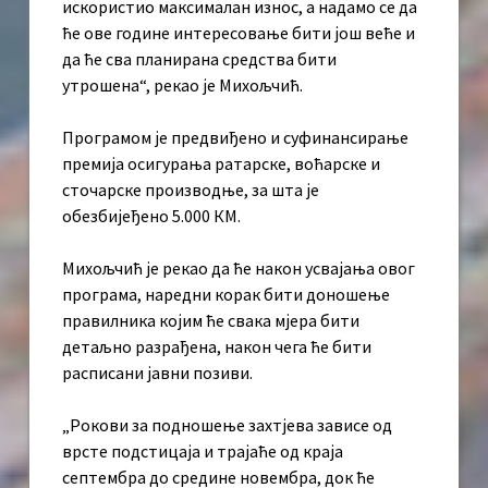
искористио максималан износ, а надамо се да
ће ове године интересовање бити још веће и
да ће сва планирана средства бити
утрошена“, рекао је Михољчић.
Програмом је предвиђено и суфинансирање
премија осигурања ратарске, воћарске и
сточарске производње, за шта је
обезбијеђено 5.000 КМ.
Михољчић је рекао да ће након усвајања овог
програма, нaредни корак бити доношење
правилника којим ће свака мјера бити
детаљно разрађена, након чега ће бити
расписани јавни позиви.
„Рокови за подношење захтјева зависе од
врсте подстицаја и трајаће од краја
септембра до средине новембра, док ће