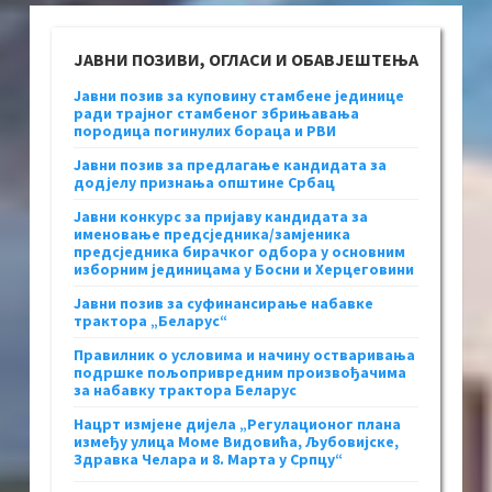
ЈАВНИ ПОЗИВИ, ОГЛАСИ И ОБАВЈЕШТЕЊА
Јавни позив за куповину стамбене јединице
ради трајног стамбеног збрињавања
породица погинулих бораца и РВИ
Јавни позив за предлагање кандидата за
додјелу признања општине Србац
Јавни конкурс за пријаву кандидата за
именовање предсједника/замјеника
предсједника бирачког одбора у основним
изборним јединицама у Босни и Херцеговини
Јавни позив за суфинансирање набавке
трактора „Беларус“
Правилник о условима и начину остваривања
подршке пољопривредним произвођачима
за набавку трактора Беларус
Нацрт измјене дијела „Регулационог плана
између улица Моме Видовића, Љубовијске,
Здравка Челара и 8. Марта у Српцу“