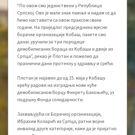
“По овом смо јединствени у Републици
Српској. Ово је мали знак пажње и надам се да
ћемо наставити са овом праксом сваке
године. На приједлог предсједника мјесне
борачке организације Kобаш, пакете смо
данас уручили за три породице
демобилисаних бораца из Kобаша и двије из
Српца”, рекао је Плотан и пожелио да
празнични дани протекну у здрављу и срећи.
Плотан је најавио да од 15. маја у Kобашу
крећу радови на изградњи нове куће
демобилисаном борцу Фикрету Бакоњићу, уз
подршку Фонда солидарности.
Захваљујући се Борачкој организацији,
Ибрахим Kоларић из Српца, ратни војни
инвалид друге категорије, каже да је пријатно