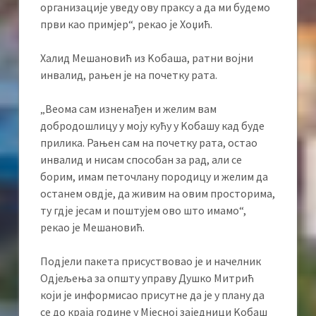
организације уведу ову праксу а да ми будемо
први као примјер“, рекао је Хоџић.
Халид Мешановић из Kобаша, ратни војни
инвалид, рањен је на почетку рата.
„Веома сам изненађен и желим вам
добродошлицу у моју кућу у Kобашу кад буде
прилика. Рањен сам на почетку рата, остао
инвалид и нисам способан за рад, али се
борим, имам петочлану породицу и желим да
останем овдје, да живим на овим просторима,
ту гдје јесам и поштујем ово што имамо“,
рекао је Мешановић.
Подјели пакета присуствовао је и начелник
Одјељења за општу управу Душко Митрић
који је информисао присутне да је у плану да
се до краја године у Мјесној заједници Kобаш