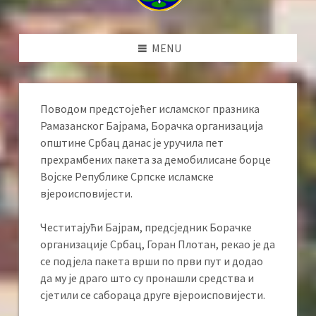
MENU
Поводом предстојећег исламског празника
Рамазанског Бајрама, Борачка организација
општине Србац данас је уручила пет
прехрамбених пакета за демобилисане борце
Војске Републике Српске исламске
вјероисповијести.
Честитајући Бајрам, предсједник Борачке
организације Србац, Горан Плотан, рекао је да
се подјела пакета врши по први пут и додао
да му је драго што су пронашли средства и
сјетили се сабораца друге вјероисповијести.