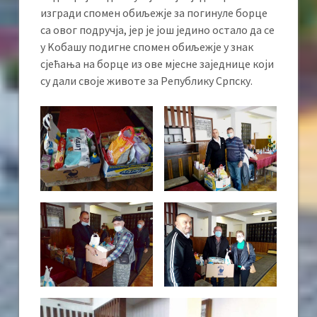
изгради спомен обиљежје за погинуле борце
са овог подручја, јер је још једино остало да се
у Kобашу подигне спомен обиљежје у знак
сјећања на борце из ове мјесне заједнице који
су дали своје животе за Републику Српску.