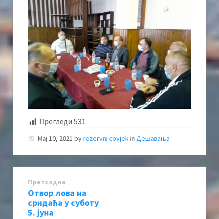
Прегледи
531
Мај 10, 2021
by
rezervni covjek
in
Дешавања
Претходна
Отвор лова на
срндаћа у суботу
5. јуна