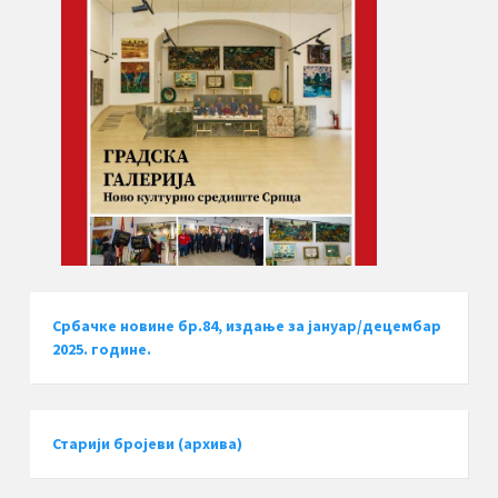
Србачке новине бр.84, издање за јануар/децембар
2025. године.
Старији бројеви (архива)