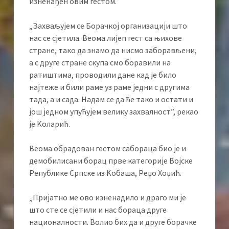
изненађен овим гестом.
„Захваљујем се Борачкој организацији што
нас се сјетила. Веома лијеп гест са њихове
стране, тако да знамо да нисмо заборављени,
а с друге стране скупа смо боравили на
ратиштима, проводили дане кад је било
најтеже и били раме уз раме једни с другима
тада, а и сада. Надам се да ће тако и остати и
још једном упућујем велику захвалност”, рекао
је Kоларић.
Веома обрадован гестом сабораца био је и
демобилисани борац прве категорије Војске
Републике Српске из Kобаша, Реџо Хоџић.
„Пријатно ме ово изненадило и драго ми је
што сте се сјетили и нас бораца друге
националности. Волио бих да и друге борачке