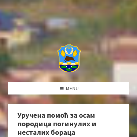
MENU
Уручена помоћ за осам
породица погинулих и
несталих бораца