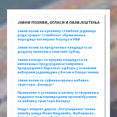
ЈАВНИ ПОЗИВИ, ОГЛАСИ И ОБАВЈЕШТЕЊА
Јавни позив за куповину стамбене јединице
ради трајног стамбеног збрињавања
породица погинулих бораца и РВИ
Јавни позив за предлагање кандидата за
додјелу признања општине Србац
Јавни конкурс за пријаву кандидата за
именовање предсједника/замјеника
предсједника бирачког одбора у основним
изборним јединицама у Босни и Херцеговини
Јавни позив за суфинансирање набавке
трактора „Беларус“
Правилник о условима и начину остваривања
подршке пољопривредним произвођачима
за набавку трактора Беларус
Нацрт измјене дијела „Регулационог плана
између улица Моме Видовића, Љубовијске,