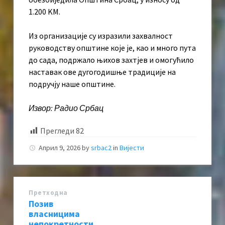
1.200 KМ.
Из организације су изразили захвалност
руководству општине које је, као и много пута
до сада, подржало њихов захтјев и омогућило
наставак ове дугогодишње традиције на
подручју наше општине.
Извор: Радио Србац
Прегледи
82
Април 9, 2026
by
srbac2
in
Вијести
Претходна
Позив
власницима
непокретности