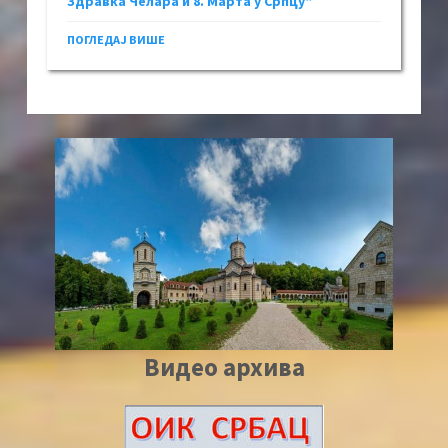
Здравка Челара и 8. Марта у Српцу“
ПОГЛЕДАЈ ВИШЕ
Видео архива