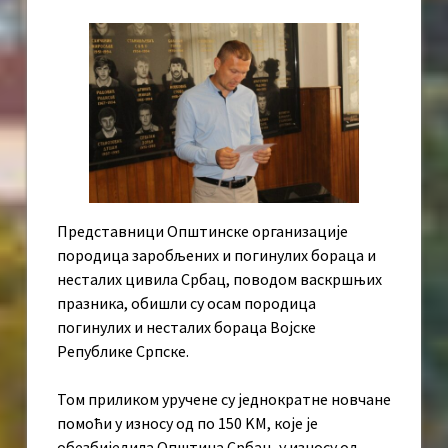
Представници Општинске организације
породица заробљених и погинулих бораца и
несталих цивила Србац, поводом васкршњих
празника, обишли су осам породица
погинулих и несталих бораца Војске
Републике Српске.
Том приликом уручене су једнократне новчане
помоћи у износу од по 150 KМ, које је
обезбиједила Општина Србац, у износу од