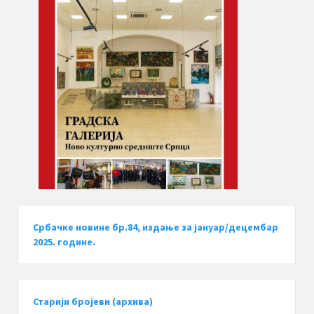
Србачке новине бр.84, издање за јануар/децембар
2025. године.
Старији бројеви (архива)