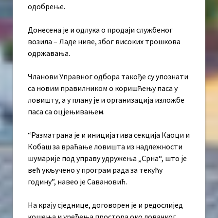
одобрење.
Донесена је и одлука о продаји службеног
возила – Ладе ниве, због високих трошкова
одржавања.
Чланови Управног одбора такође су упознати
са новим правилником о коришћењу паса у
ловишту, а у плану је и организација изложбе
паса са оцјењивањем.
“Разматрана је и иницијатива секција Каоци и
Кобаш за враћање ловишта из надлежности
шумарије под управу удружења „Срна“, што је
већ укључено у програм рада за текућу
годину”, навео је Савановић.
На крају сједнице, договорен је и редослијед
кошења и уређења простора око ловачког