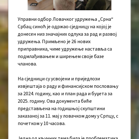
Управни одбор Ловачког удружења „Срна“
Србац синоћ је одржао сједницу на којој је
донесен низ значајних одлука за рад и развој
удружења. Примљено је 26 нових
приправника, чиме удружење наставља са
подмлађивањем и ширењем своје базе
чланова.
На сједници су усвојени и приједлози
извјештаја о раду и финансијском пословању
за 2024. годину, као и план рада и буџета за
2025. годину. Ова документа биће
представљена на годишњој скупштини
заказаној за 11. мај у ловачком дому у Српцу, с
почетком у 10 часова.
Једна од кључних тема била је проблематика