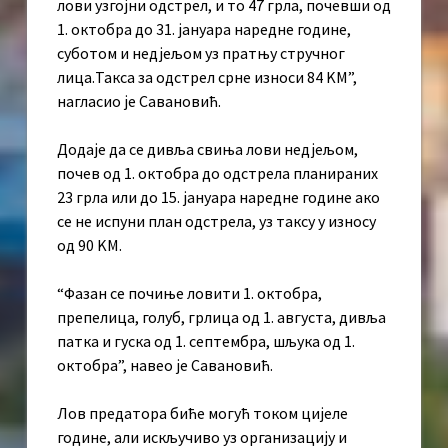
лови узгојни одстрел, и то 47 грла, почевши од
1. октобра до 31. јануара наредне године,
суботом и недјељом уз пратњу стручног
лица.Такса за одстрел срне износи 84 KМ”,
нагласио је Савановић.
Додаје да се дивља свиња лови недјељом,
почев од 1. октобра до одстрела планираних
23 грла или до 15. јануара наредне године ако
се не испуни план одстрела, уз таксу у износу
од 90 KМ.
“Фазан се почиње ловити 1. октобра,
препелица, голуб, грлица од 1. августа, дивља
патка и гуска од 1. септембра, шљука од 1.
октобра”, навео је Савановић.
Лов предатора биће могућ током цијеле
године, али искључиво уз организацију и