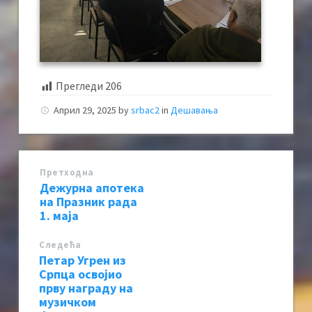
Прегледи
206
Април 29, 2025
by
srbac2
in
Дешавања
Претходна
Дежурна апотека
на Празник рада
1. маја
Следећa
Петар Угрен из
Српца освојио
прву награду на
музичком