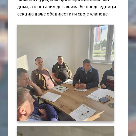
дома, а о осталим детаљима ће предсједници
секција даље обавијестити своје чланове.