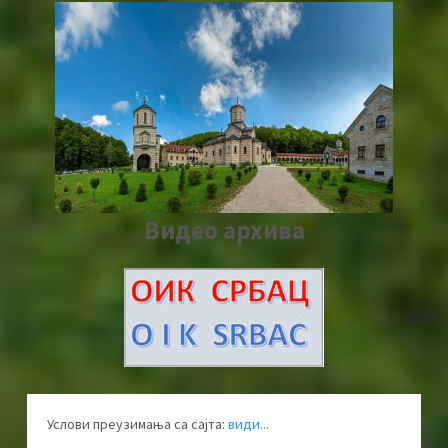
Видео архива
Услови преузимања са сајта:
види...