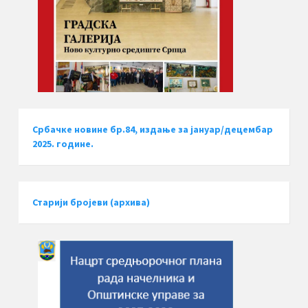
Србачке новине бр.84, издање за јануар/децембар
2025. године.
Старији бројеви (архива)