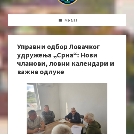
MENU
Управни одбор Ловачког
удружења „Срна“: Нови
чланови, ловни календари и
важне одлуке