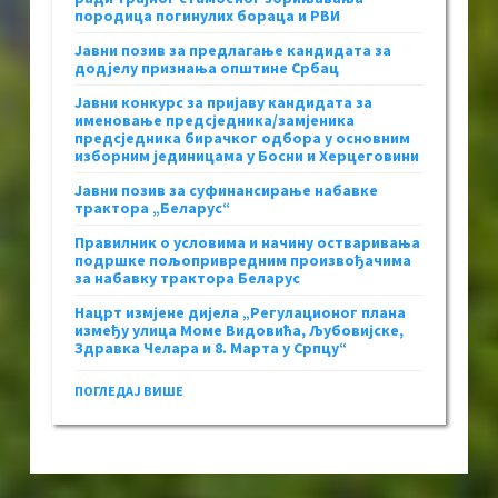
породица погинулих бораца и РВИ
Јавни позив за предлагање кандидата за
додјелу признања општине Србац
Јавни конкурс за пријаву кандидата за
именовање предсједника/замјеника
предсједника бирачког одбора у основним
изборним јединицама у Босни и Херцеговини
Јавни позив за суфинансирање набавке
трактора „Беларус“
Правилник о условима и начину остваривања
подршке пољопривредним произвођачима
за набавку трактора Беларус
Нацрт измјене дијела „Регулационог плана
између улица Моме Видовића, Љубовијске,
Здравка Челара и 8. Марта у Српцу“
ПОГЛЕДАЈ ВИШЕ