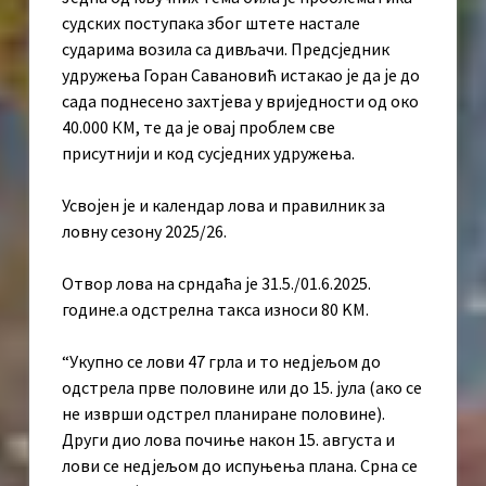
судских поступака због штете настале
сударима возила са дивљачи. Предсједник
удружења Горан Савановић истакао је да је до
сада поднесено захтјева у вриједности од око
40.000 КМ, те да је овај проблем све
присутнији и код сусједних удружења.
Усвојен је и календар лова и правилник за
ловну сезону 2025/26.
Отвор лова на срндаћа је 31.5./01.6.2025.
године.а одстрелна такса износи 80 KМ.
“Укупно се лови 47 грла и то недјељом до
одстрела прве половине или до 15. јула (ако се
не изврши одстрел планиране половине).
Други дио лова почиње након 15. августа и
лови се недјељом до испуњења плана. Срна се