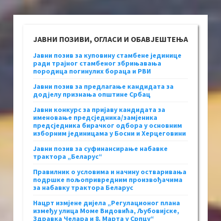
ЈАВНИ ПОЗИВИ, ОГЛАСИ И ОБАВЈЕШТЕЊА
Јавни позив за куповину стамбене јединице
ради трајног стамбеног збрињавања
породица погинулих бораца и РВИ
Јавни позив за предлагање кандидата за
додјелу признања општине Србац
Јавни конкурс за пријаву кандидата за
именовање предсједника/замјеника
предсједника бирачког одбора у основним
изборним јединицама у Босни и Херцеговини
Јавни позив за суфинансирање набавке
трактора „Беларус“
Правилник о условима и начину остваривања
подршке пољопривредним произвођачима
за набавку трактора Беларус
Нацрт измјене дијела „Регулационог плана
између улица Моме Видовића, Љубовијске,
Здравка Челара и 8. Марта у Српцу“