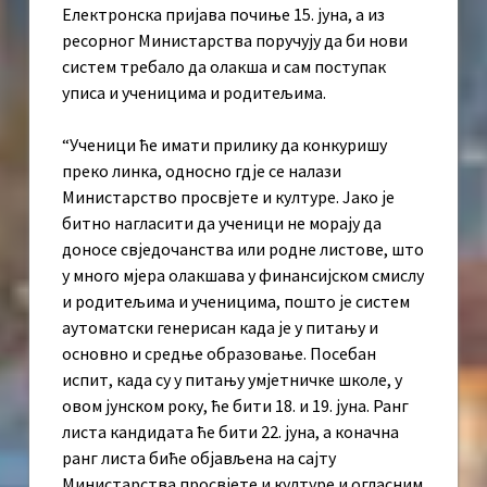
Електронска пријава почиње 15. јуна, а из
ресорног Министарства поручују да би нови
систем требало да олакша и сам поступак
уписа и ученицима и родитељима.
“Ученици ће имати прилику да конкуришу
преко линка, односно гдје се налази
Министарство просвјете и културе. Јако је
битно нагласити да ученици не морају да
доносе свједочанства или родне листове, што
у много мјера олакшава у финансијском смислу
и родитељима и ученицима, пошто је систем
аутоматски генерисан када је у питању и
основно и средње образовање. Посебан
испит, када су у питању умјетничке школе, у
овом јунском року, ће бити 18. и 19. јуна. Ранг
листа кандидата ће бити 22. јуна, а коначна
ранг листа биће објављена на сајту
Министарства просвјете и културе и огласним