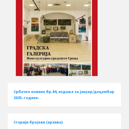
Србачке новине бр.84, издање за јануар/децембар
2025. године.
Старији бројеви (архива)