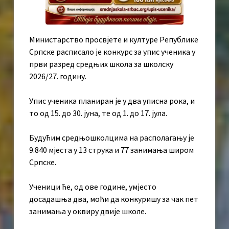
Министарство просвјете и културе Републике
Српске расписало је конкурс за упис ученика у
први разред средњих школа за школску
2026/27. годину.
Упис ученика планиран је у два уписна рока, и
то од 15. до 30. јуна, те од 1. до 17. јула.
Будућим средњошколцима на располагању је
9.840 мјеста у 13 струка и 77 занимања широм
Српске.
Ученици ће, од ове године, умјесто
досадашња два, моћи да конкуришу за чак пет
занимања у оквиру двије школе.