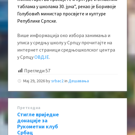
таблама у школама 30. јуна”, рекао је Боривоје
Голубовић министар просвјете и културе
Републике Српске.
Више информација око избора занимања и
уписа у средњу школу у Српцу прочитајте на
интернет страници средњошколског центра
у Српцу
ОВДЈЕ
.
Прегледи
57
Мај 29, 2026
by
srbac2
in
Дешавања
Претходна
Стигле вриједне
донације за
Рукометни клуб
Србац