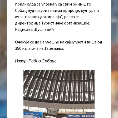
прилику да се упознају са свим оним што
Србац нуди љубитељима природе, културе и
аутентичних доживљаја”, рекла је
директорица Туристичке организације,
Радисава Шушчевић.
Очекује се да ће учешће на сајму узети више од
350 излагача из 18 земаља.
Извор: Радио Србац
đ