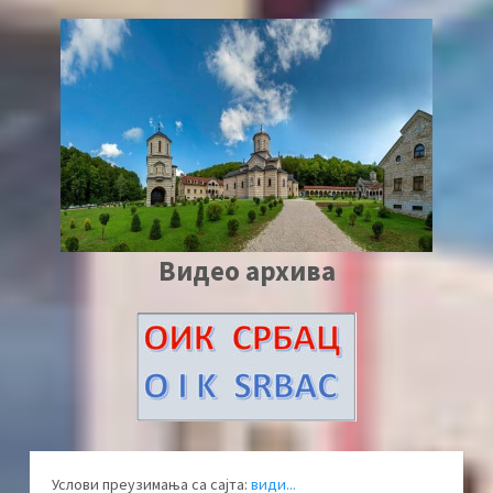
Видео архива
Услови преузимања са сајта:
види...