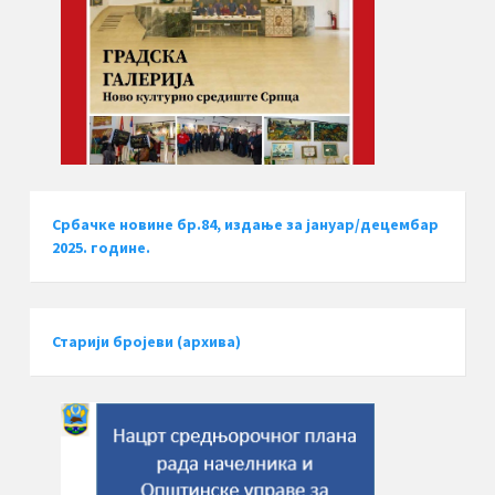
Србачке новине бр.84, издање за јануар/децембар
2025. године.
Старији бројеви (архива)