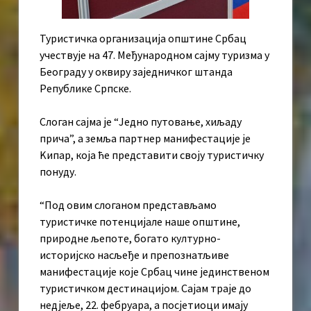
Туристичка организација општине Србац
учествује на 47. Међународном сајму туризма у
Београду у оквиру заједничког штанда
Републике Српске.
Слоган сајма је “Једно путовање, хиљаду
прича”, а земља партнер манифестације је
Kипар, која ће представити своју туристичку
понуду.
“Под овим слоганом представљамо
туристичке потенцијале наше општине,
природне љепоте, богато културно-
историјско насљеђе и препознатљиве
манифестације које Србац чине јединственом
туристичком дестинацијом. Сајам траје до
недјеље, 22. фебруара, а посјетиоци имају