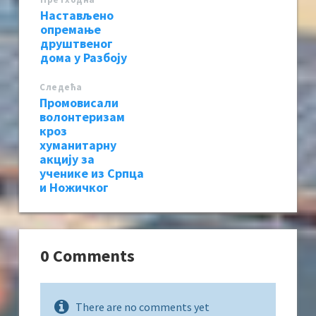
Настављено
опремање
друштвеног
дома у Разбоју
Следећa
Промовисали
волонтеризам
кроз
хуманитарну
акцију за
ученике из Српца
и Ножичког
0 Comments
There are no comments yet