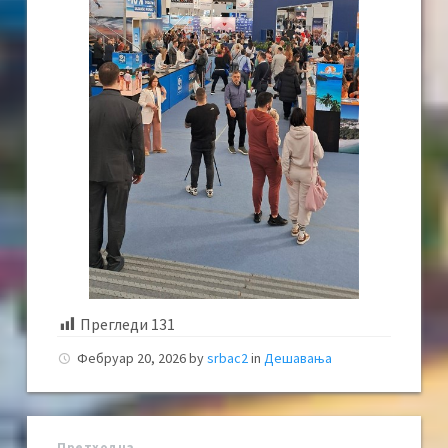
Прегледи
131
Фебруар 20, 2026
by
srbac2
in
Дешавања
Претходна