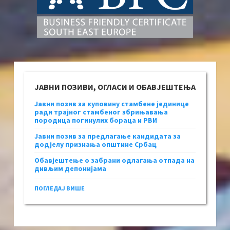
ЈАВНИ ПОЗИВИ, ОГЛАСИ И ОБАВЈЕШТЕЊА
Јавни позив за куповину стамбене јединице
ради трајног стамбеног збрињавања
породица погинулих бораца и РВИ
Јавни позив за предлагање кандидата за
додјелу признања општине Србац
Обавјештење о забрани одлагања отпада на
дивљим депонијама
ПОГЛЕДАЈ ВИШЕ