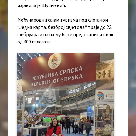
изјавила је Шушчевић.
Међународни сајам туризма под слоганом
“Једна карта, безброј свјетова“ траје до 23.
фебруара и на њему ће се представити више
од 400 излагача.