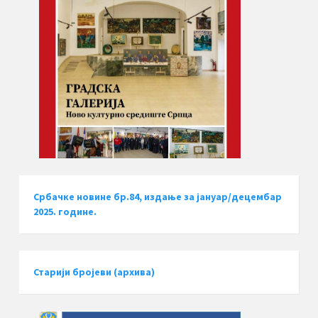
Србачке новине бр.84, издање за јануар/децембар
2025. године.
Старији бројеви (архива)