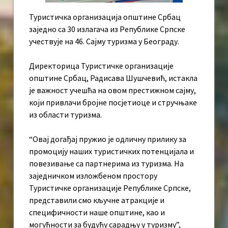
Туристичка организација општине Србац
заједно са 30 излагача из Републике Српске
учествује на 46. Сајму туризма у Београду.
Директорица Туристичке организације
општине Србац, Радисава Шушчевић, истакла
је важност учешћа на овом престижном сајму,
који привлачи бројне посјетиоце и стручњаке
из области туризма.
“Овај догађај пружио је одличну прилику за
промоцију наших туристичких потенцијала и
повезивање са партнерима из туризма. На
заједничком изложбеном простору
Туристичке организације Републике Српске,
представили смо кључне атракције и
специфичности наше општине, као и
могућности за будућу сарадњу у туризму”,