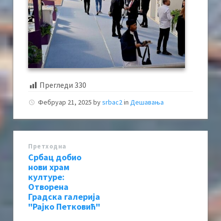
Прегледи
330
Фебруар 21, 2025
by
srbac2
in
Дешавања
Претходна
Србац добио
нови храм
културе:
Отворена
Градска галерија
"Рајко Петковић"