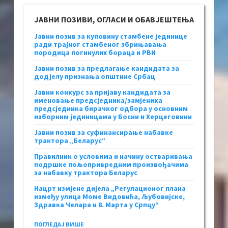
ЈАВНИ ПОЗИВИ, ОГЛАСИ И ОБАВЈЕШТЕЊА
Јавни позив за куповину стамбене јединице
ради трајног стамбеног збрињавања
породица погинулих бораца и РВИ
Јавни позив за предлагање кандидата за
додјелу признања општине Србац
Јавни конкурс за пријаву кандидата за
именовање предсједника/замјеника
предсједника бирачког одбора у основним
изборним јединицама у Босни и Херцеговини
Јавни позив за суфинансирање набавке
трактора „Беларус“
Правилник о условима и начину остваривања
подршке пољопривредним произвођачима
за набавку трактора Беларус
Нацрт измјене дијела „Регулационог плана
између улица Моме Видовића, Љубовијске,
Здравка Челара и 8. Марта у Српцу“
ПОГЛЕДАЈ ВИШЕ