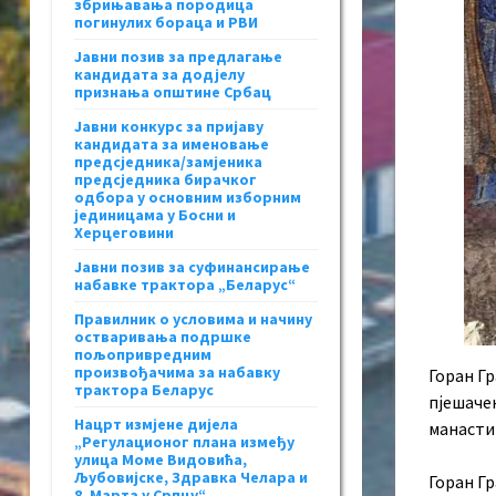
збрињавања породица
погинулих бораца и РВИ
Јавни позив за предлагање
кандидата за додјелу
признања општине Србац
Јавни конкурс за пријаву
кандидата за именовање
предсједника/замјеника
предсједника бирачког
одбора у основним изборним
јединицама у Босни и
Херцеговини
Јавни позив за суфинансирање
набавке трактора „Беларус“
Правилник о условима и начину
остваривања подршке
пољопривредним
произвођачима за набавку
Горан Гр
трактора Беларус
пјешачењ
Нацрт измјене дијела
манасти
„Регулационог плана између
улица Моме Видовића,
Љубовијске, Здравка Челара и
Горан Гр
8. Марта у Српцу“