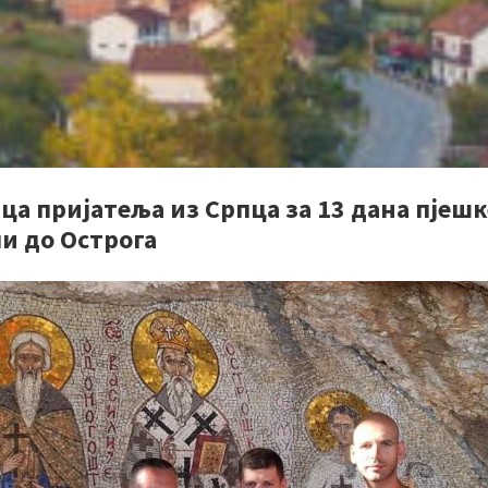
ца пријатеља из Српца за 13 дана пјешк
и до Острога