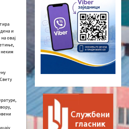
стира
адена и
 на овај
ветиње,
а неким
ену
 Свету
ературе,
вору,
црвени
ицају