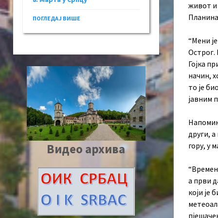
живот и 
Планина
ПОГЛЕДАЈ ВИШЕ
“Мени ј
Острог. 
Гојка пр
начин, 
то је би
јавним 
Напомиње
други, а
гору, у 
Видео архива
“Времен
а први 
који је 
метеоал
пјешаче