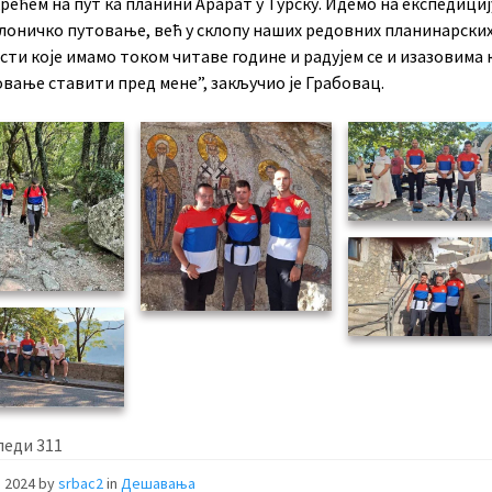
рећем на пут ка планини Арарат у Турску. Идемо на експедициј
клоничко путовање, већ у склопу наших редовних планинарски
ти које имамо током читаве године и радујем се и изазовима к
вање ставити пред мене”, закључио је Грабовац.
леди
311
, 2024
by
srbac2
in
Дешавања