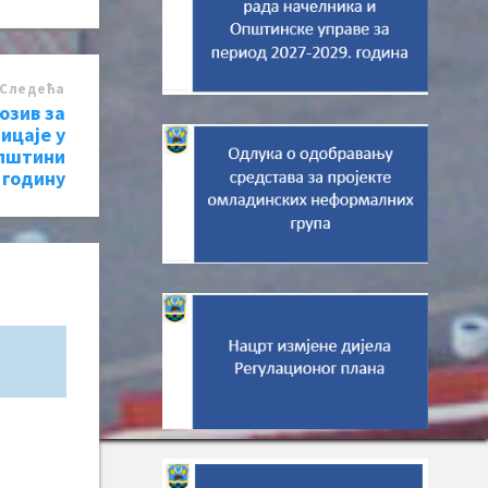
Следећa
озив за
ицаје у
општини
 годину