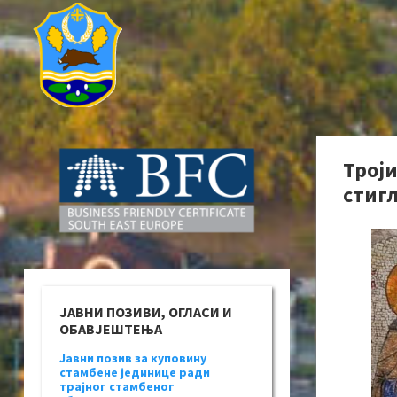
Троји
стигл
ЈАВНИ ПОЗИВИ, ОГЛАСИ И
ОБАВЈЕШТЕЊА
Јавни позив за куповину
стамбене јединице ради
трајног стамбеног