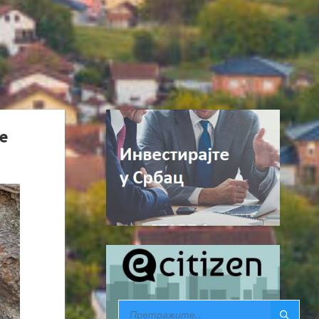
е
SEARCH: