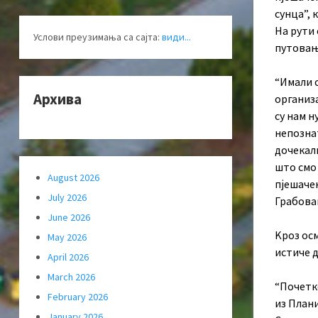
сунца”, 
На рути 
Услови преузимања са сајта:
види...
путовања
“Имали 
Архива
организа
су нам н
непознат
дочекали
што смо 
August 2026
пјешаче
July 2026
Грабова
June 2026
Kроз осм
May 2026
истиче 
April 2026
March 2026
“Почетк
February 2026
из Плани
January 2026