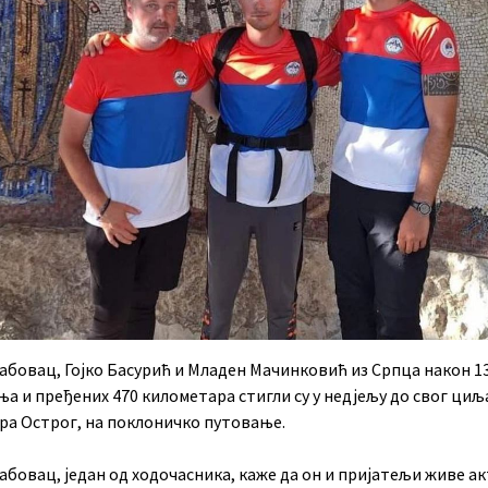
абовац, Гојко Басурић и Младен Мачинковић из Српца након 1
а и пређених 470 километара стигли су у недјељу до свог циљ
ра Острог, на поклоничко путовање.
абовац, један од ходочасника, каже да он и пријатељи живе а