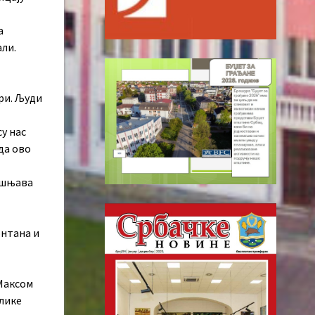
а
али.
ри. Људи
су нас
да ово
јашњава
онтана и
Максом
блике