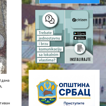
3 дана
а,
ктиван