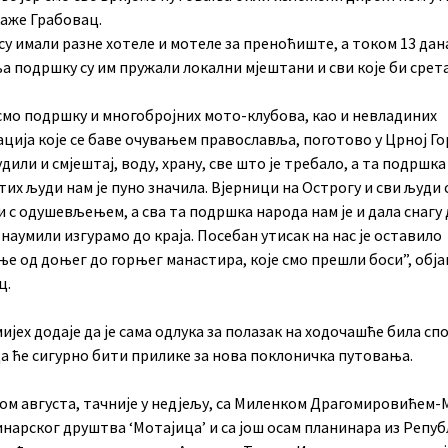
каже Грабовац.
су имали разне хотеле и мотеле за преноћиште, а током 13 дан
 подршку су им пружали локални мјештани и сви које би срет
смо подршку и многобројних мото-клубова, као и невладиних
ција које се баве очувањем православља, поготово у Црној Го
удили и смјештај, воду, храну, све што је требало, а та подршка
их људи нам је пуно значила. Вјерници на Острогу и сви људи 
 с одушевљењем, а сва та подршка народа нам је и дала снагу 
наумили изгурамо до краја. Посебан утисак на нас је оставило
ње од доњег до горњег манастира, које смо прешли боси”, об
ц.
ијех додаје да је сама одлука за полазак на ходочашће била сп
да ће сигурно бити прилике за нова поклоничка путовања.
ом августа, тачније у недјељу, са Миленком Драгомировићем-
нарског друштва ‘Мотајица’ и са још осам планинара из Репу