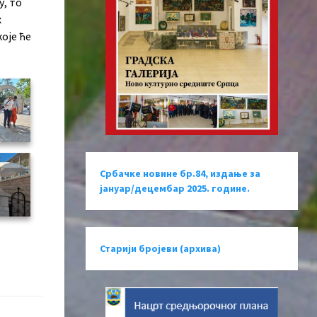
у, то
х
оје ће
Србачке новине бр.84, издање за
јануар/децембар 2025. године.
Старији бројеви (архива)