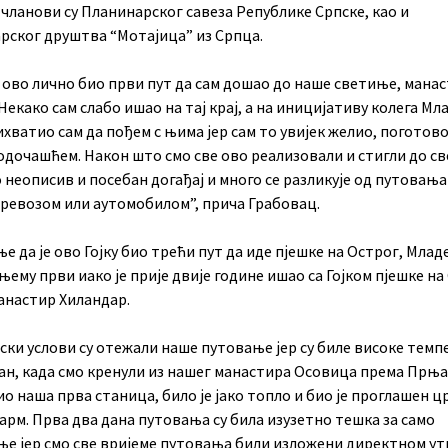
чланови су Планинарског савеза Републике Српске, као и
рског друштва “Мотајица” из Српца.
е ово лично био први пут да сам дошао до наше светиње, мана
Некако сам слабо ишао на тај крај, а на иницијативу колега Мл
ихватио сам да пођем с њима јер сам то увијек желио, поготово
ходочашћем. Након што смо све ово реализовали и стигли до с
о неописив и посебан догађај и много се разликује од путовањ
превозом или аутомобилом”, прича Грабовац.
 да је ово Гојку био трећи пут да иде пјешке на Острог, Млад
 њему први иако је прије двије године ишао са Гојком пјешке на
манастир Хиландар.
ски услови су отежали наше путовање јер су биле високе темп
дан, када смо кренули из нашег манастира Осовица према Прња
био наша прва станица, било је јако топло и био је проглашен 
арм. Прва два дана путовања су била изузетно тешка за само
ње јер смо све вријеме путовања били изложени директном ут