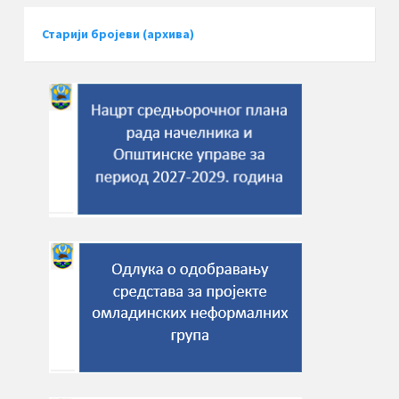
Старији бројеви (архива)