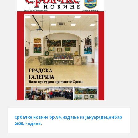
Србачке новине бр.84, издање за јануар/децембар
2025. године.