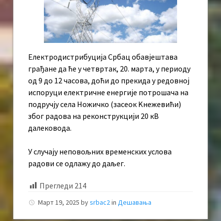
Електродистрибуција Србац обавјештава
грађане да ће у четвртак, 20. марта, у периоду
од 9 до 12 часова, доћи до прекида у редовној
испоруци електричне енергије потрошача на
подручју села Ножичко (засеок Kнежевићи)
због радова на реконструкцији 20 кВ
далековода.
У случају неповољних временских услова
радови се одлажу до даљег.
Прегледи
214
Март 19, 2025
by
srbac2
in
Дешавања