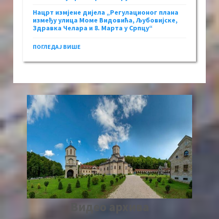
Нацрт измјене дијела „Регулационог плана
између улица Моме Видовића, Љубовијске,
Здравка Челара и 8. Марта у Српцу“
ПОГЛЕДАЈ ВИШЕ
Видео архива