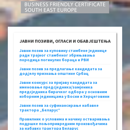
ЈАВНИ ПОЗИВИ, ОГЛАСИ И ОБАВЈЕШТЕЊА
Јавни позив за куповину стамбене јединице
ради трајног стамбеног збрињавања
породица погинулих бораца и РВИ
Јавни позив за предлагање кандидата за
додјелу признања општине Србац
Јавни конкурс за пријаву кандидата за
именовање предсједника/замјеника
предсједника бирачког одбора у основним
изборним јединицама у Босни и Херцеговини
Јавни позив за суфинансирање набавке
трактора „Беларус“
Правилник о условима и начину остваривања
подршке пољопривредним произвођачима
за набавку трактора Беларус