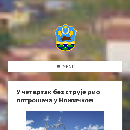
MENU
У четвртак без струје дио
потрошача у Ножичком