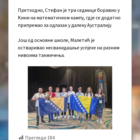
Претходно, Стефан је три седмице боравио у
Kини на математичком кампу, гдје се додатно
припремао за одлазак у далеку Аустралију.
Још од основне школе, Малетић је
остваривао несвакидашње успјехе на разним
нивоима такмичења.
Прегледи
184