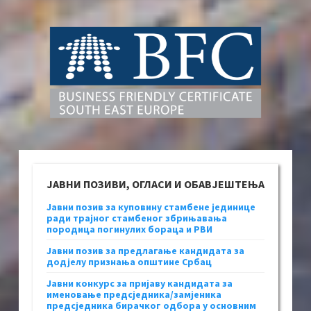
ЈАВНИ ПОЗИВИ, ОГЛАСИ И ОБАВЈЕШТЕЊА
Јавни позив за куповину стамбене јединице
ради трајног стамбеног збрињавања
породица погинулих бораца и РВИ
Јавни позив за предлагање кандидата за
додјелу признања општине Србац
Јавни конкурс за пријаву кандидата за
именовање предсједника/замјеника
предсједника бирачког одбора у основним