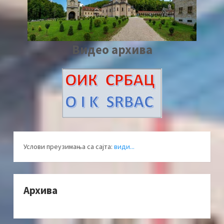
Видео архива
Услови преузимања са сајта:
види...
Архива