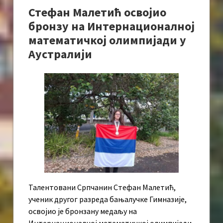
Стефан Малетић освојио
бронзу на Интернационалној
математичкој олимпијади у
Аустралији
Талентовани Српчанин Стефан Малетић,
ученик другог разреда бањалучке Гимназије,
освојио је бронзану медаљу на
Интернационалној математичкој олимпијади