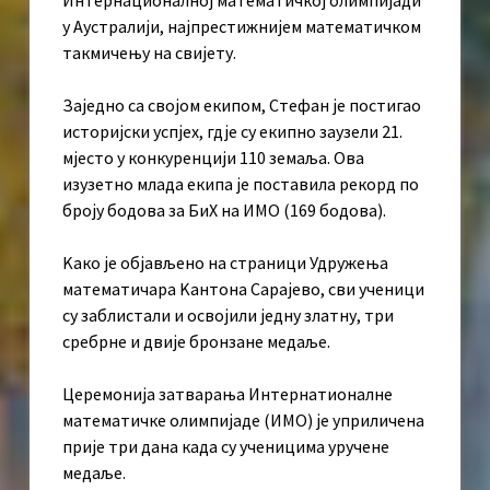
у Аустралији, најпрестижнијем математичком
такмичењу на свијету.
Заједно са својом екипом, Стефан је постигао
историјски успјех, гдје су екипно заузели 21.
мјесто у конкуренцији 110 земаља. Ова
изузетно млада екипа је поставила рекорд по
броју бодова за БиХ на ИМО (169 бодова).
Kако је објављено на страници Удружења
математичара Kантона Сарајево, сви ученици
су заблистали и освојили једну златну, три
сребрне и двије бронзане медаље.
Церемонија затварања Интернатионалне
математичке олимпијаде (ИМО) је уприличена
прије три дана када су ученицима уручене
медаље.