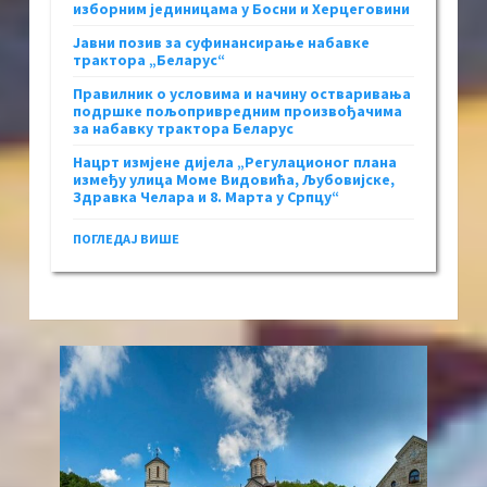
изборним јединицама у Босни и Херцеговини
Јавни позив за суфинансирање набавке
трактора „Беларус“
Правилник о условима и начину остваривања
подршке пољопривредним произвођачима
за набавку трактора Беларус
Нацрт измјене дијела „Регулационог плана
између улица Моме Видовића, Љубовијске,
Здравка Челара и 8. Марта у Српцу“
ПОГЛЕДАЈ ВИШЕ