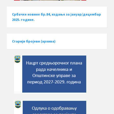
Србачке новине бр.84, издање за јануар/децембар
2025. године.
Старији бројеви (архива)