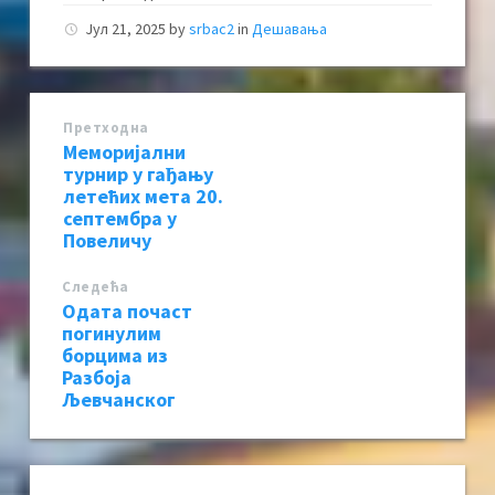
Јул 21, 2025
by
srbac2
in
Дешавања
Претходна
Меморијални
турнир у гађању
летећих мета 20.
септембра у
Повеличу
Следећa
Одата почаст
погинулим
борцима из
Разбоја
Љевчанског