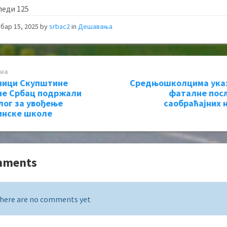
леди
125
бар 15, 2025
by
srbac2
in
Дешавања
на
ници Скупштине
Средњошколцима указ
е Србац подржали
фаталне пос
лог за увођење
саобраћајних 
инске школе
mments
here are no comments yet