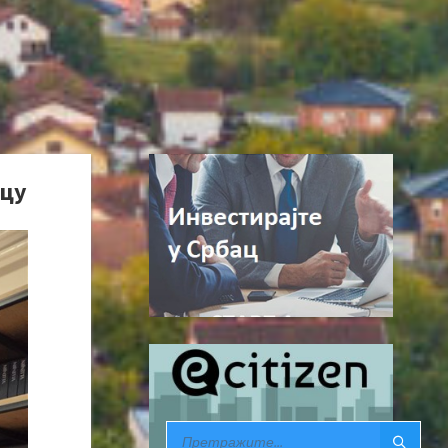
ицу
SEARCH: