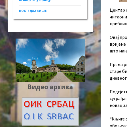
Центар 
ПОГЛЕДАЈ ВИШЕ
читаони
приближ
Овај пр
вријеме
што мањ
Према р
старе би
дневног
Видео архива
Подсјет
суграђан
новац за
“Kњиге с
обољелог