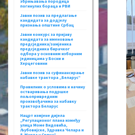
збрињавања породица
погинулих бораца и РВИ
Јавни позив за предлагање
кандидата за додјелу
признања општине Србац
Јавни конкурс за пријаву
кандидата за именовање
предсједника/замјеника
предсједника бирачког
одбора у основним изборним
јединицама у Босни и
Херцеговини
Јавни позив за суфинансирање
набавке трактора „Беларус“
Правилник о условима и начину
остваривања подршке
пољопривредним
произвођачима за набавку
трактора Беларус
Нацрт измјене дијела
„Регулационог плана између
улица Моме Видовића,
Љубовијске, Здравка Челара и
8. Марта у Српцу“