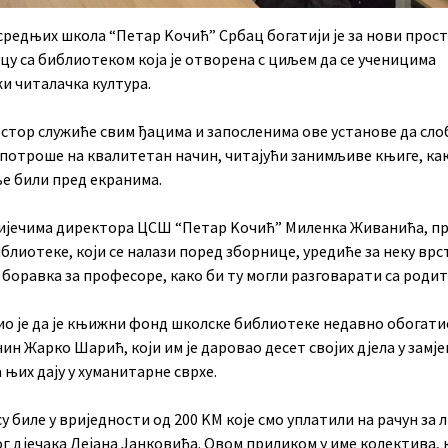
средњих школа “Петар Kочић” Србац богатији је за нови прост
цу са библиотеком која је отворена с циљем да се ученицима
и читалачка култура.
остор служиће свим ђацима и запосленима ове установе да сл
 потроше на квалитетан начин, читајући занимљиве књиге, ка
е били пред екранима.
ијечима директора ЦСШ “Петар Kочић” Миленка Живанића, п
блиотеке, који се налази поред зборнице, уредиће за неку врс
 боравка за професоре, како би ту могли разговарати са роди
ио је да је књижни фонд школске библиотеке недавно обогати
ин Жарко Шарић, који им је даровао десет својих дјела у замје
 њих дају у хуманитарне сврхе.
у биле у вриједности од 200 KМ које смо уплатили на рачун за 
 дјечака Дејана Јанковића. Овом приликом у име колектива, 