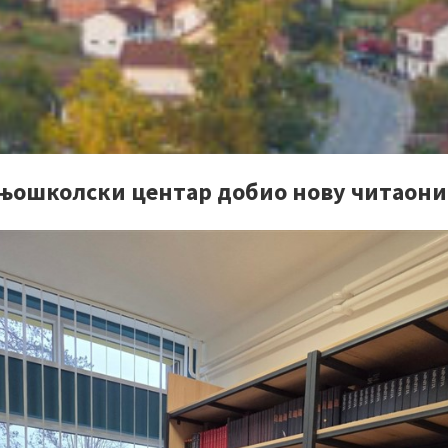
њошколски центар добио нову читаон