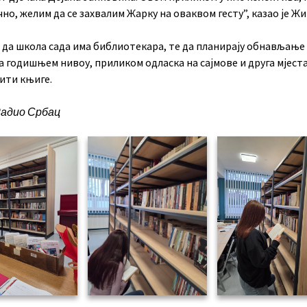
чно, желим да се захвалим Жарку на оваквом гесту”, казао је Ж
 да школа сада има библиотекара, те да планирају обнављање
 годишњем нивоу, приликом одласка на сајмове и друга мјеста
ити књиге.
Радио Србац