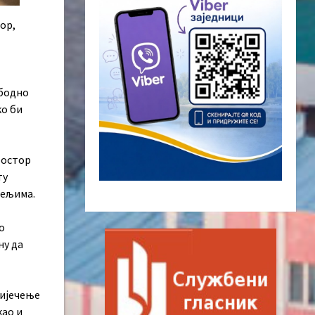
ор,
ободно
ко би
ростор
ту
тељима.
о
ну да
лијечење
као и