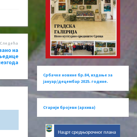
Следећa
ано на
љедице
незгода
Србачке новине бр.84, издање за
јануар/децембар 2025. године.
Старији бројеви (архива)