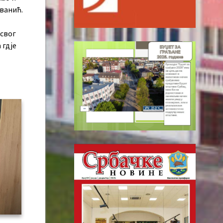
иванић.
 свог
 гдје