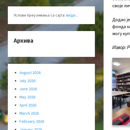
своје ли
Услови преузимања са сајта:
види...
Додао је
фонда на
могу куп
Архива
Извор: 
August 2026
July 2026
June 2026
May 2026
April 2026
March 2026
February 2026
January 2026