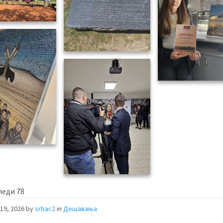
леди
78
19, 2026
by
srbac2
in
Дешавања