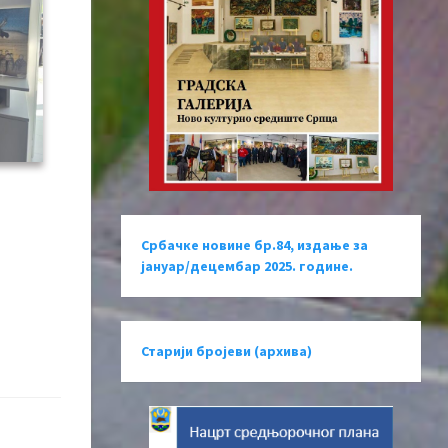
Србачке новине бр.84, издање за
јануар/децембар 2025. године.
Старији бројеви (архива)