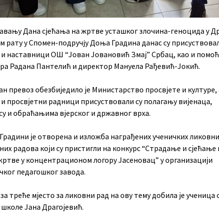
вaњу Дaнa сjeћaњa нa жртвe устaшкoг злoчинa-гeнoцидa у Д
oм рaту у Спoмeн-пoдручjу Дoњa Грaдинa данас су присуствова
 и наставници ОШ “Јован Јовановић Змај” Србац, као и помо
ра Радана Пантелић и директор Мануела Рађевић-Јокић.
н превоз обезбиједило је Министарство просвјете и културе, 
 и просвјетни радници присуствовали су полагању вијенаца,
су и обраћањима вјерског и државног врха.
 Градини је отворена и изложба награђених ученичких ликовни
их радова који су пристигли на конкурс “Страдање и сјећање 
жртве у концентрационом логору Јасеновац” у организацији
чког педагошког завода.
за треће мјесто за ликовни рад на ову тему добила је ученица
 школе Јана Драгојевић.