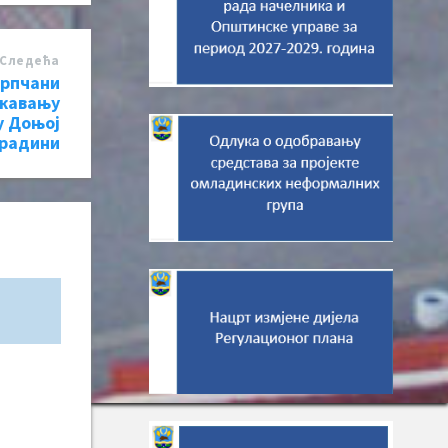
Следећa
Српчани
жавању
у Доњој
радини