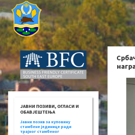
Срба
нагр
ЈАВНИ ПОЗИВИ, ОГЛАСИ И
ОБАВЈЕШТЕЊА
Јавни позив за куповину
стамбене јединице ради
трајног стамбеног