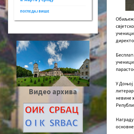
ПОГЛЕДАЈ ВИШЕ
Обиљeжa
свjeтск
ученици
директо
Бесплата
ученици
парасто
У Доњој
Видео архива
литерарн
невине 
Републи
Награду 
основне