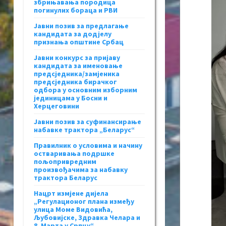
збрињавања породица
погинулих бораца и РВИ
Јавни позив за предлагање
кандидата за додјелу
признања општине Србац
Јавни конкурс за пријаву
кандидата за именовање
предсједника/замјеника
предсједника бирачког
одбора у основним изборним
јединицама у Босни и
Херцеговини
Јавни позив за суфинансирање
набавке трактора „Беларус“
Правилник о условима и начину
остваривања подршке
пољопривредним
произвођачима за набавку
трактора Беларус
Нацрт измјене дијела
„Регулационог плана између
улица Моме Видовића,
Љубовијске, Здравка Челара и
8. Марта у Српцу“