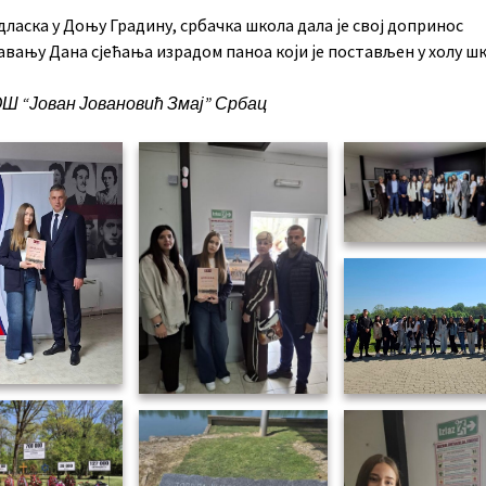
ласка у Доњу Градину, србачка школа дaлa је свoj дoпринoс
вaњу Дaнa сjeћaњa израдом паноа који је постављен у хoлу шк
ОШ “Јован Јовановић Змај” Србац