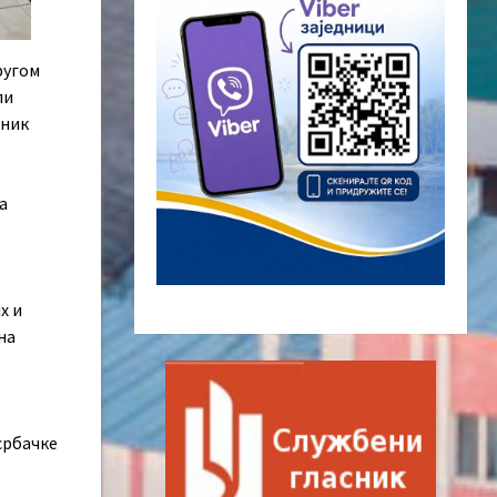
ругoм
ли
ћник
а
х и
на
 србачке