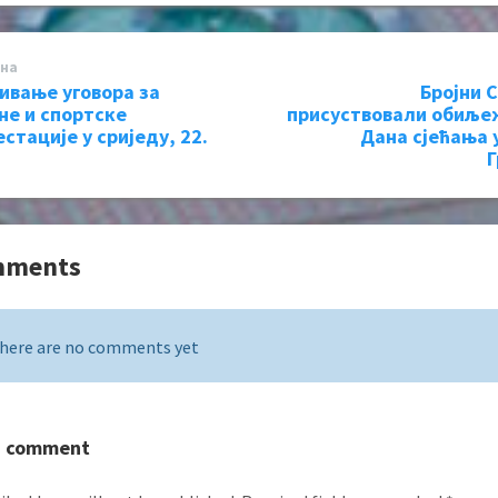
на
ивање уговора за
Бројни 
не и спортске
присуствовали обиље
стације у сриједу, 22.
Дана сјећања 
Г
mments
here are no comments yet
a comment