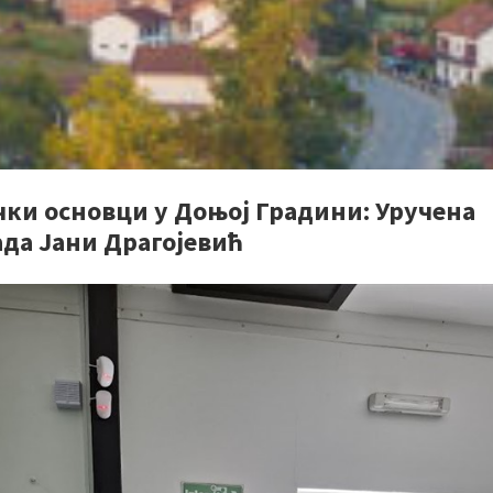
чки основци у Доњој Градини: Уручена
ада Јани Драгојевић