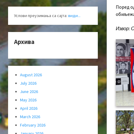
Поред од
oбиљeжa
Услови преузимања са сајта:
види...
Извор: 
Архива
August 2026
July 2026
June 2026
May 2026
April 2026
March 2026
February 2026
January 2026