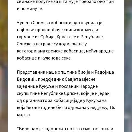
свињске полутке за шта му је требало око три
и по минуте.
Чувена Сремска кобасицијада окупила је
најбоље произвођаче свињског меса и
гурмане из Србије, Хрватске и Републике
Српске а награде су додијељене у
категоријама сремске кобасице, међународне
кобасице и куленове секе.
Представник наше општине био је и Радојица
Видовић, предсједник Савјета мјесне
заједнице Kукуље и посланик Народне
скупштине Републике Српске, који је и један
од организатора кобасицијаде у Kукуљама
која ће ове године бити одржана у недјељу, 16.
марта.
“Било нам је задовољство што смо гостовали