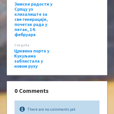
Зимске радости у
Српцу уз
клизалиште за
све генерације,
почетак рада у
петак, 14.
фебруара
Следећa
Црквена порта у
Kукуљама
заблистала у
новом руху
0 Comments
There are no comments yet