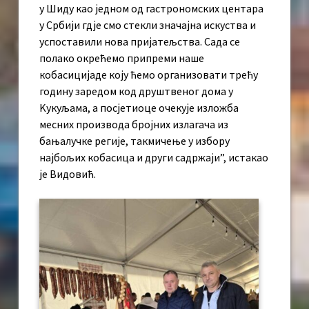
у Шиду као једном од гастрономских центара
у Србији гдје смо стекли значајна искуства и
успоставили нова пријатељства. Сада се
полако окрећемо припреми наше
кобасицијаде коју ћемо организовати трећу
годину заредом код друштвеног дома у
Kукуљама, а посјетиоце очекује изложба
месних производа бројних излагача из
бањалучке регије, такмичење у избору
најбољих кобасица и други садржаји”, истакао
је Видовић.