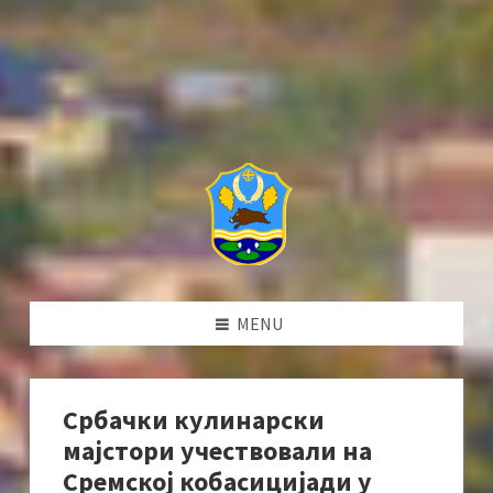
MENU
Србачки кулинарски
мајстори учествовали на
Сремској кобасицијади у