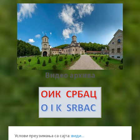
Видео архива
Услови преузимања са сајта:
види...