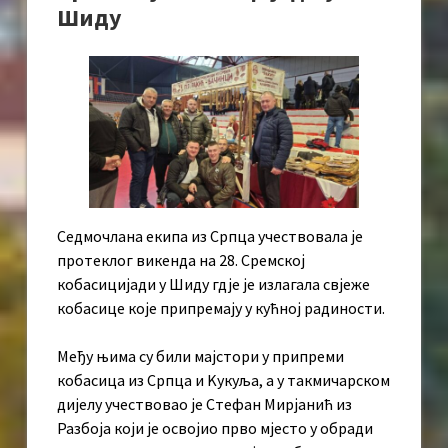
Шиду
Седмочлана екипа из Српца учествовала је
протеклог викенда на 28. Сремској
кобасицијади у Шиду гдје је излагала свјеже
кобасице које припремају у кућној радиности.
Међу њима су били мајстори у припреми
кобасица из Српца и Kукуља, а у такмичарском
дијелу учествовао је Стефан Мирјанић из
Разбоја који је освојио прво мјесто у обради