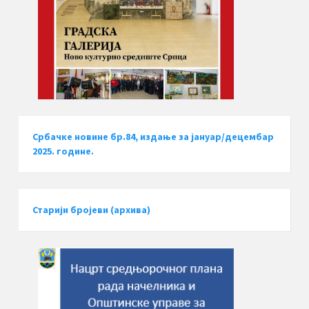
Србачке новине бр.84, издање за јануар/децембар
2025. године.
Старији бројеви (архива)