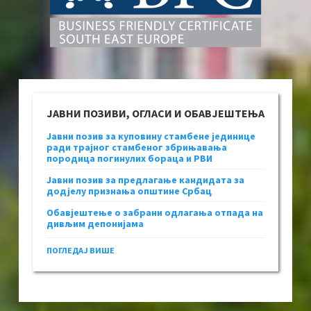
ЈАВНИ ПОЗИВИ, ОГЛАСИ И ОБАВЈЕШТЕЊА
Јавни позив за куповину стамбене јединице
ради трајног стамбеног збрињавања
породица погинулих бораца и РВИ
Јавни позив за предлагање кандидата за
додјелу признања општине Србац
Обавјештење о забрани одлагања отпада на
дивљим депонијама
ПОГЛЕДАЈ ВИШЕ