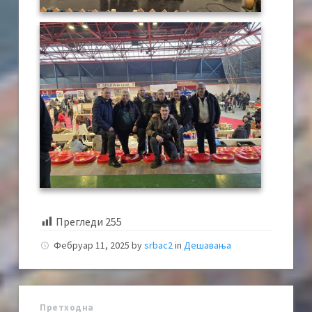
Прегледи
255
Фебруар 11, 2025
by
srbac2
in
Дешавања
Претходна